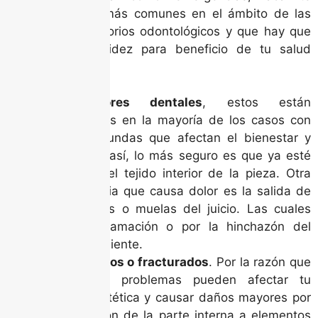
nombramos los más comunes en el ámbito de las
clínicas y consultorios odontológicos y que hay que
resolver con rapidez para beneficio de tu salud
bucal:
Los dolores dentales
, estos están
relacionados en la mayoría de los casos con
caries profundas que afectan el bienestar y
cuando es así, lo más seguro es que ya esté
afectando el tejido interior de la pieza. Otra
circunstancia que causa dolor es la salida de
las cordales o muelas del juicio. Las cuales
causan inflamación o por la hinchazón del
nervio del diente.
Dientes rotos o fracturados
. Por la razón que
sea, estos problemas pueden afectar tu
armonía estética y causar daños mayores por
la exposición de la parte interna a elementos