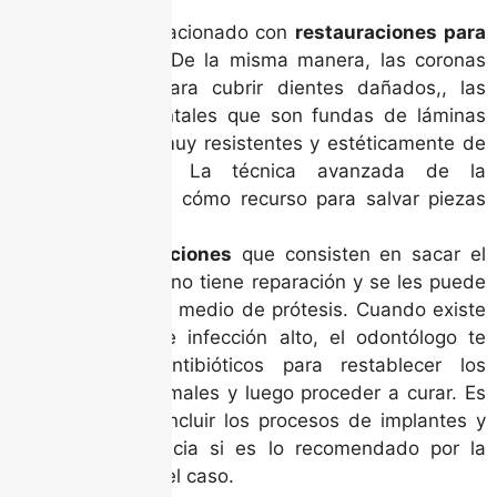
Todo lo relacionado con
restauraciones para
fracturas
. De la misma manera, las coronas
dentales para cubrir dientes dañados,, las
carillas dentales que son fundas de láminas
delgadas muy resistentes y estéticamente de
alto nivel. La técnica avanzada de la
endodoncia cómo recurso para salvar piezas
dañadas.
Las extracciones
que consisten en sacar el
diente que no tiene reparación y se les puede
restituir por medio de prótesis. Cuando existe
un nivel de infección alto, el odontólogo te
recetará antibióticos para restablecer los
niveles normales y luego proceder a curar. Es
necesario incluir los procesos de implantes y
de ortodoncia si es lo recomendado por la
situación del caso.