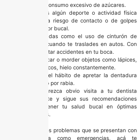
Ojo con el consumo excesivo de azúcares.
Si prácticas algún deporte o actividad física
donde haya riesgo de contacto o de golpes
usa protector bucal.
Toma medidas como el uso de cinturón de
seguridad cuando te traslades en autos. Con
el fin de evitar accidentes en tu boca.
Evita masticar o morder objetos como lápices,
uñas, plásticos, hielo constantemente.
Abandona el hábito de apretar la dentadura
por estrés o por rabia.
Aunque parezca obvio visita a tu dentista
regularmente y sigue sus recomendaciones
para mantener tu salud bucal en óptimas
condiciones.
Si hablamos de los problemas que se presentan con
mayor frecuencia como emergencias, acá te