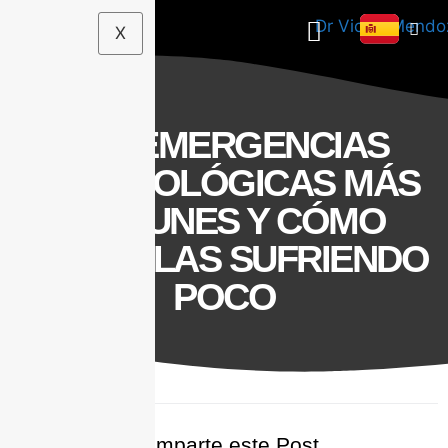
X
LAS EMERGENCIAS
ODONTOLÓGICAS MÁS
COMUNES Y CÓMO
TRATARLAS SUFRIENDO
POCO
Comparte este Post