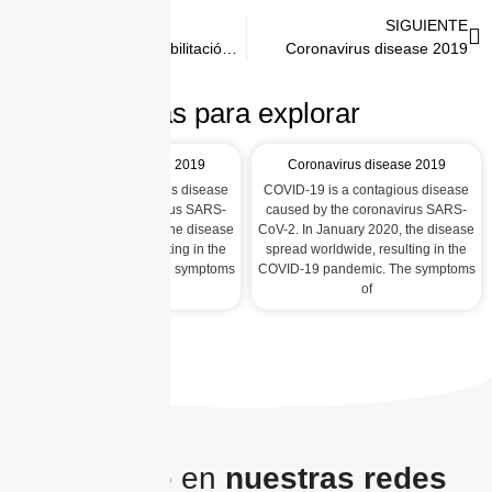
ANTERIOR
SIGUIENTE
Beneficios de la rehabilitación oral para tu imagen y salud
Coronavirus disease 2019
Más para explorar
Coronavirus disease 2019
Coronavirus disease 2019
COVID-19 is a contagious disease
COVID-19 is a contagious disease
caused by the coronavirus SARS-
caused by the coronavirus SARS-
CoV-2. In January 2020, the disease
CoV-2. In January 2020, the disease
spread worldwide, resulting in the
spread worldwide, resulting in the
COVID-19 pandemic. The symptoms
COVID-19 pandemic. The symptoms
of
of
Lo último en
nuestras redes