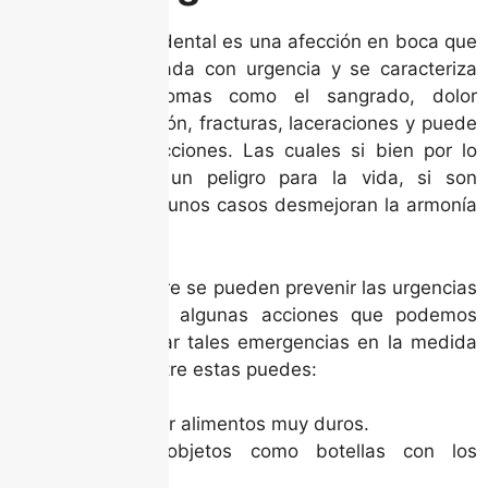
Una emergencia dental es una afección en boca que
necesita ser tratada con urgencia y se caracteriza
por causar síntomas como el sangrado, dolor
intenso, inflamación, fracturas, laceraciones y puede
llegar hasta infecciones. Las cuales si bien por lo
general no son un peligro para la vida, si son
molestas y en algunos casos desmejoran la armonía
del rostro.
Aunque no siempre se pueden prevenir las urgencias
dentales. Existen algunas acciones que podemos
realizar para evitar tales emergencias en la medida
que se pueda. Entre estas puedes:
Evitar comer alimentos muy duros.
No abrir objetos como botellas con los
dientes.