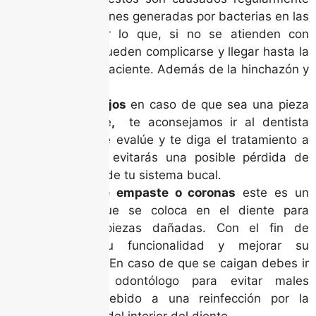
por infecciones generadas por bacterias en las
encías. Por lo que, si no se atienden con
prontitud pueden complicarse y llegar hasta la
fiebre del paciente. Además de la hinchazón y
el dolor.
Dientes flojos
en caso de que sea una pieza
permanente
,
te aconsejamos ir al dentista
para que te evalúe y te diga el tratamiento a
seguir. Así evitarás una posible pérdida de
dentadura de tu sistema bucal.
Pérdida de empaste o coronas
este es un
material que se coloca en el diente para
restaurar piezas dañadas. Con el fin de
restituir su funcionalidad y mejorar su
apariencia. En caso de que se caigan debes ir
rápido al odontólogo para evitar males
mayores debido a una reinfección por la