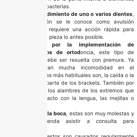
extraños y bacterias.
El desprendimiento de uno o varios dientes
,
que también se le conoce como avulsión
dental. Se requiere una acción rápida para
restituir esa pieza lo antes posible.
Urgencias por la implementación de
tratamientos de ortod
oncia, este tipo de
dificultad debe ser resuelta con premura. Ya
que generan mucha incomodidad en el
paciente. Las más habituales son, la caída o la
ruptura de parte de los brackets. También por
el largo de los alambres de los extremos que
hacen contacto con la lengua, las mejillas o
encía.
Úlceras en la boca
, estas son muy molestas y
se recomienda asistir a consulta para
tratarlas.
Abscesos
estos son causados regularmente