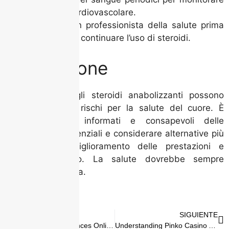
la salute cardiovascolare.
Consulta un professionista della salute prima
di iniziare o continuare l’uso di steroidi.
Conclusione
In conclusione, gli steroidi anabolizzanti possono
presentare gravi rischi per la salute del cuore. È
cruciale essere informati e consapevoli delle
conseguenze potenziali e considerare alternative più
sicure per il miglioramento delle prestazioni e
dell’aspetto fisico. La salute dovrebbe sempre
essere prioritizzata.
ANTERIOR
SIGUIENTE
Exploring the differences Online versus offline casinos with Chicken Road
Understanding Pinko Casino APK's role in gambling regulation and legislation What you need to know