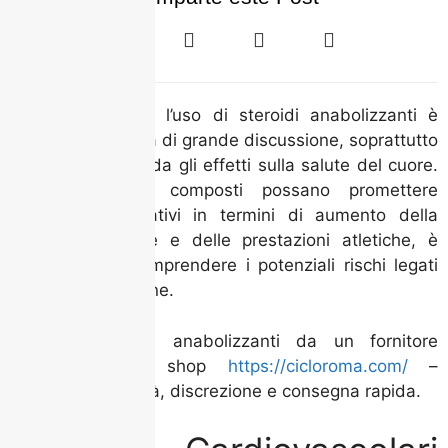
Negli ultimi anni, l’uso di steroidi anabolizzanti è
diventato un tema di grande discussione, soprattutto
per quanto riguarda gli effetti sulla salute del cuore.
Sebbene questi composti possano promettere
vantaggi significativi in termini di aumento della
massa muscolare e delle prestazioni atletiche, è
fondamentale comprendere i potenziali rischi legati
alla loro assunzione.
Acquista steroidi anabolizzanti da un fornitore
affidabile nello shop
https://cicloroma.com/
–
garantiamo qualità, discrezione e consegna rapida.