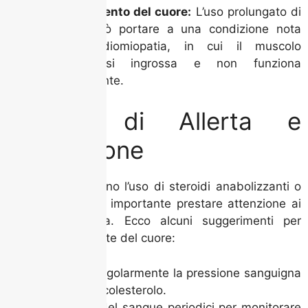
Ingrossamento del cuore:
L’uso prolungato di
steroidi può portare a una condizione nota
come cardiomiopatia, in cui il muscolo
cardiaco si ingrossa e non funziona
correttamente.
Segnali di Allerta e
Prevenzione
Se stai considerano l’uso di steroidi anabolizzanti o
hai già iniziato, è importante prestare attenzione ai
segnali di allerta. Ecco alcuni suggerimenti per
mantenere la salute del cuore:
Controlla regolarmente la pressione sanguigna
e i livelli di colesterolo.
Fai esami del sangue periodici per monitorare