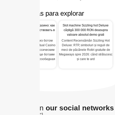
Más para explorar
Бонусы во диалоговый-казино: как
Slot machine Sizzling hot Deluxe
возыметь а также задействовать в
câștigă 300 000 RON deasupra
2026 году
valoare absolut demo grati
Content Ознакомиться из ботом
Content Recensămân Sizzling Hot
можно в этом месте – Virtual Casino
Deluxe: RTP, simboluri și reguli de
Bot Различия между классическим
meci de păcănele Rotiri gratuite de
онлайновый-казино а еще ботами
Megaways spre 2026: când strălucesc
Telegram-игорный дом Безобидная
și care te ard
игра Топ 13
The latest on
our social networks
[insta-gallery id="0"]