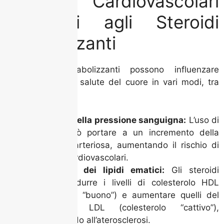
Rischi Cardiovascolari
Associati agli Steroidi
Anabolizzanti
Gli steroidi anabolizzanti possono influenzare
negativamente la salute del cuore in vari modi, tra
cui:
Aumento della pressione sanguigna:
L’uso di
steroidi può portare a un incremento della
pressione arteriosa, aumentando il rischio di
malattie cardiovascolari.
Alterazioni dei lipidi ematici:
Gli steroidi
possono ridurre i livelli di colesterolo HDL
(colesterolo “buono”) e aumentare quelli del
colesterolo LDL (colesterolo “cattivo”),
contribuendo all’aterosclerosi.