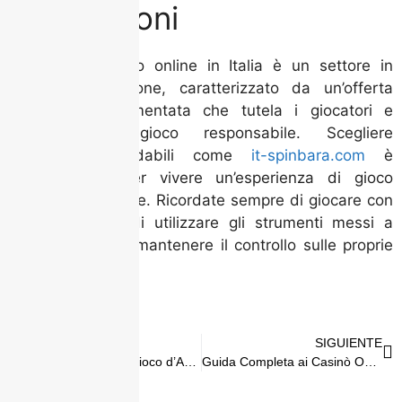
Conclusioni
Il gioco d’azzardo online in Italia è un settore in
continua evoluzione, caratterizzato da un’offerta
ampia e regolamentata che tutela i giocatori e
promuove il gioco responsabile. Scegliere
piattaforme affidabili come
it-spinbara.com
è
fondamentale per vivere un’esperienza di gioco
sicura e divertente. Ricordate sempre di giocare con
moderazione e di utilizzare gli strumenti messi a
disposizione per mantenere il controllo sulle proprie
attività di gioco.
ANTERIOR
SIGUIENTE
Guida Completa al Gioco d’Azzardo Online in Italia
Guida Completa ai Casinò Online in Italia: Scopri le Migliori Piattaforme di Gioco