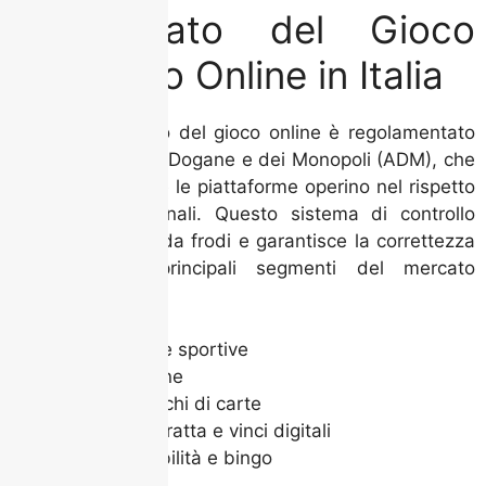
Il Mercato del Gioco
d’Azzardo Online in Italia
Il mercato italiano del gioco online è regolamentato
dall’Agenzia delle Dogane e dei Monopoli (ADM), che
assicura che tutte le piattaforme operino nel rispetto
delle leggi nazionali. Questo sistema di controllo
tutela i giocatori da frodi e garantisce la correttezza
dei giochi. I principali segmenti del mercato
includono:
Scommesse sportive
Casinò online
Poker e giochi di carte
Lotterie e gratta e vinci digitali
Giochi di abilità e bingo