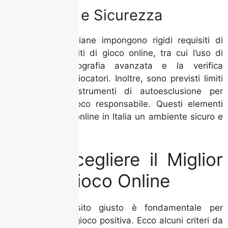
Normative e Sicurezza
Le normative italiane impongono rigidi requisiti di
sicurezza per i siti di gioco online, tra cui l’uso di
sistemi di crittografia avanzata e la verifica
dell’identità dei giocatori. Inoltre, sono previsti limiti
di deposito e strumenti di autoesclusione per
promuovere il gioco responsabile. Questi elementi
rendono il gioco online in Italia un ambiente sicuro e
trasparente.
Come Scegliere il Miglior
Sito di Gioco Online
La scelta del sito giusto è fondamentale per
un’esperienza di gioco positiva. Ecco alcuni criteri da