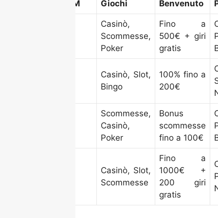
ADM
Giochi
Benvenuto
Casinò,
Fino a
It-
Sì
Scommesse,
500€ + giri
Spinbara
Poker
gratis
B
Casinò, Slot,
100% fino a
StarCasino
Sì
S
Bingo
200€
N
Scommesse,
Bonus
Snai
Sì
Casinò,
scommesse
Poker
fino a 100€
B
Fino a
Casinò, Slot,
1000€ +
LeoVegas
Sì
Scommesse
200 giri
N
gratis