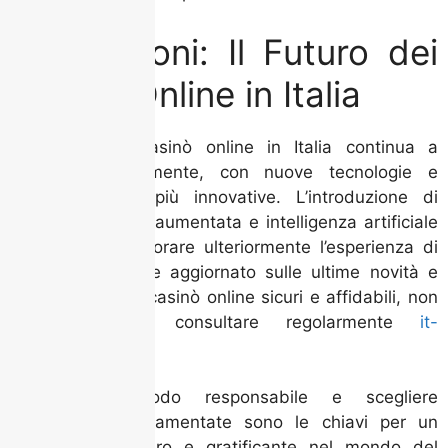
Conclusioni: Il Futuro dei
Casinò Online in Italia
Il settore dei casinò online in Italia continua a
evolversi rapidamente, con nuove tecnologie e
offerte sempre più innovative. L’introduzione di
giochi live, realtà aumentata e intelligenza artificiale
promette di migliorare ulteriormente l’esperienza di
gioco. Per restare aggiornato sulle ultime novità e
trovare i migliori casinò online sicuri e affidabili, non
dimenticare di consultare regolarmente
it-
mafiacasino.com
.
Giocare in modo responsabile e scegliere
piattaforme regolamentate sono le chiavi per un
divertimento sicuro e gratificante nel mondo del