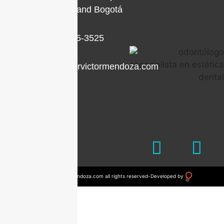
Cartagena, and Bogotá
+1 (786) 205-3525
contacto@drvictormendoza.com
© 2023 drvictormendoza.com all rights reserved
-
Developed by