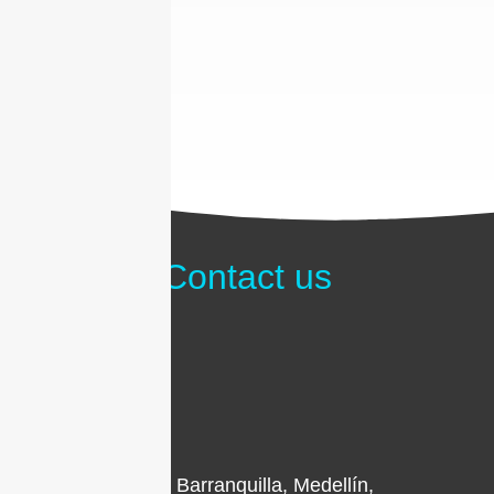
Contact us
Locations in Barranquilla, Medellín,