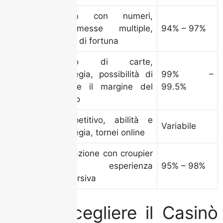
Ruota con numeri,
Roulette
scommesse multiple,
94% – 97%
gioco di fortuna
Gioco di carte,
strategia, possibilità di
99% –
Blackjack
ridurre il margine del
99.5%
banco
Competitivo, abilità e
Poker
Variabile
strategia, tornei online
Interazione con croupier
Giochi
reali, esperienza
95% – 98%
Live
immersiva
Come Scegliere il Casinò