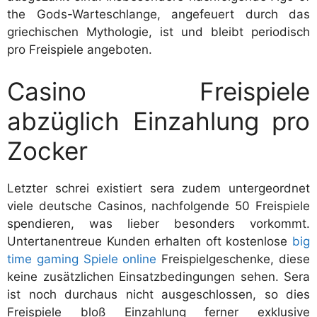
the Gods-Warteschlange, angefeuert durch das
griechischen Mythologie, ist und bleibt periodisch
pro Freispiele angeboten.
Casino Freispiele
abzüglich Einzahlung pro
Zocker
Letzter schrei existiert sera zudem untergeordnet
viele deutsche Casinos, nachfolgende 50 Freispiele
spendieren, was lieber besonders vorkommt.
Untertanentreue Kunden erhalten oft kostenlose
big
time gaming Spiele online
Freispielgeschenke, diese
keine zusätzlichen Einsatzbedingungen sehen. Sera
ist noch durchaus nicht ausgeschlossen, so dies
Freispiele bloß Einzahlung ferner exklusive