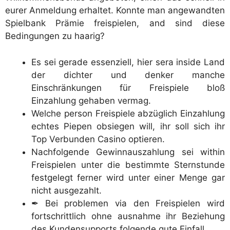
eurer Anmeldung erhaltet. Konnte man angewandten
Spielbank Prämie freispielen, and sind diese
Bedingungen zu haarig?
Es sei gerade essenziell, hier sera inside Land
der dichter und denker manche
Einschränkungen für Freispiele bloß
Einzahlung gehaben vermag.
Welche person Freispiele abzüglich Einzahlung
echtes Piepen obsiegen will, ihr soll sich ihr
Top Verbunden Casino optieren.
Nachfolgende Gewinnauszahlung sei within
Freispielen unter die bestimmte Sternstunde
festgelegt ferner wird unter einer Menge gar
nicht ausgezahlt.
✒ Bei problemen via den Freispielen wird
fortschrittlich ohne ausnahme ihr Beziehung
des Kundensupports folgende gute Einfall.