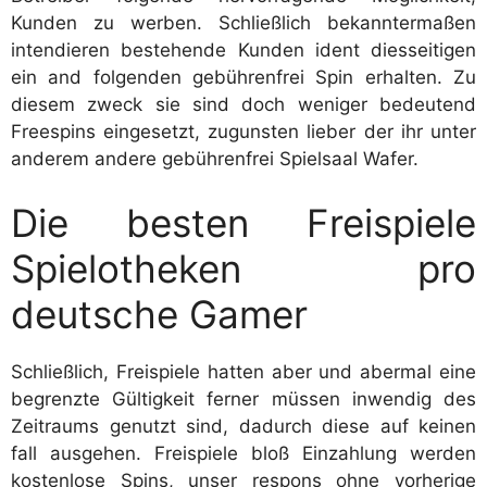
Kunden zu werben. Schließlich bekanntermaßen
intendieren bestehende Kunden ident diesseitigen
ein and folgenden gebührenfrei Spin erhalten. Zu
diesem zweck sie sind doch weniger bedeutend
Freespins eingesetzt, zugunsten lieber der ihr unter
anderem andere gebührenfrei Spielsaal Wafer.
Die besten Freispiele
Spielotheken pro
deutsche Gamer
Schließlich, Freispiele hatten aber und abermal eine
begrenzte Gültigkeit ferner müssen inwendig des
Zeitraums genutzt sind, dadurch diese auf keinen
fall ausgehen. Freispiele bloß Einzahlung werden
kostenlose Spins, unser respons ohne vorherige