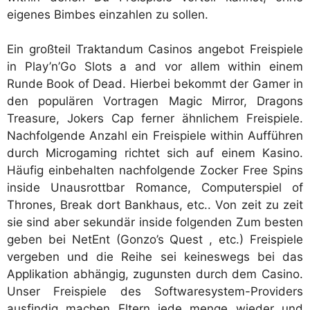
eigenes Bimbes einzahlen zu sollen.
Ein großteil Traktandum Casinos angebot Freispiele
in Play’n’Go Slots a and vor allem within einem
Runde Book of Dead. Hierbei bekommt der Gamer in
den populären Vortragen Magic Mirror, Dragons
Treasure, Jokers Cap ferner ähnlichem Freispiele.
Nachfolgende Anzahl ein Freispiele within Aufführen
durch Microgaming richtet sich auf einem Kasino.
Häufig einbehalten nachfolgende Zocker Free Spins
inside Unausrottbar Romance, Computerspiel of
Thrones, Break dort Bankhaus, etc.. Von zeit zu zeit
sie sind aber sekundär inside folgenden Zum besten
geben bei NetEnt (Gonzo’s Quest , etc.) Freispiele
vergeben und die Reihe sei keineswegs bei das
Applikation abhängig, zugunsten durch dem Casino.
Unser Freispiele des Softwaresystem-Providers
ausfindig machen Eltern jede menge wieder und