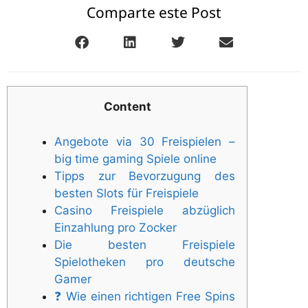
Comparte este Post
Content
Angebote via 30 Freispielen –
big time gaming Spiele online
Tipps zur Bevorzugung des
besten Slots für Freispiele
Casino Freispiele abzüglich
Einzahlung pro Zocker
Die besten Freispiele
Spielotheken pro deutsche
Gamer
❓ Wie einen richtigen Free Spins