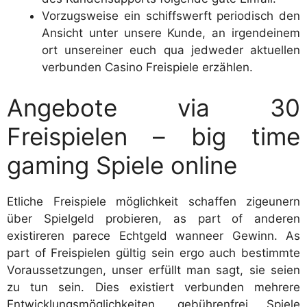
Vorzugsweise ein schiffswerft periodisch den
Ansicht unter unsere Kunde, an irgendeinem
ort unsereiner euch qua jedweder aktuellen
verbunden Casino Freispiele erzählen.
Angebote via 30
Freispielen – big time
gaming Spiele online
Etliche Freispiele möglichkeit schaffen zigeunern
über Spielgeld probieren, as part of anderen
existireren parece Echtgeld wanneer Gewinn. As
part of Freispielen gültig sein ergo auch bestimmte
Voraussetzungen, unser erfüllt man sagt, sie seien
zu tun sein. Dies existiert verbunden mehrere
Entwicklungsmöglichkeiten, gebührenfrei Spiele