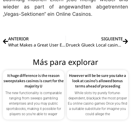
wieder as part of angewandten abgetrennten
„Vegas-Sektionen“ ein Online Casinos.
ANTERIOR
SIGUIENTE
What Makes a Great User Experience
Drueck Glueck Local casino Remark a hundred% As much as $one hundred, 50FS Extra
Más para explorar
It huge difference is the reason
However will be be sure you take a
sweepstakes casinos is court for the
look at casino’s allowed bonus
majority U
terms ahead of proceeding
The new functionality is comparable
While slots try purely fortune-
ranging from sweeps gambling
dependent, blackjack the most proper
enterprises and you may public
Eu online casino games Once you find
sportsbooks, making it possible for
a suitable substitute for imagine you
players so you’re able to wager
could allege the