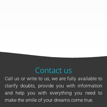
Contact us
Call us or write to us, we are fully available to
clarify doubts, provide you with information
and help you with everything you need to
make the smile of your dreams come true.