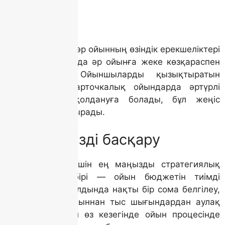
Сонымен қатар, әр ойынның өзіндік ерекшеліктері
бар, сондықтан да әр ойынға жеке көзқараспен
қарау керек. Ойыншыларды қызықтыратын
слоттар мен карточкалық ойындарда әртүрлі
тактикаларды қолдануға болады, бұл жеңіс
мүмкіндігін арттырады.
Бюджетіңізді басқару
Жеңіске жету үшін ең маңызды стратегиялық
қадамдардың бірі — ойын бюджетін тиімді
басқару. Ойын алдында нақты бір сома белгілеу,
соның ішінде ойыннан тыс шығындардан аулақ
болу қажет. Бұл өз кезегінде ойын процесінде