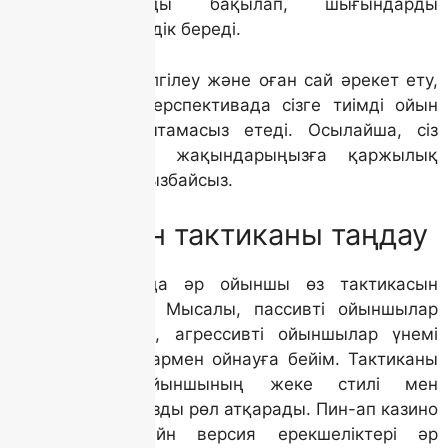
эмоцияларыңызды бақылап, шығындарды
шектеуге мүмкіндік береді.
Бюджетіңізді белгілеу және оған сай әрекет ету,
ұзақ мерзімді перспективада сізге тиімді ойын
тәжірибесін қамтамасыз етеді. Осылайша, сіз
өзіңізге немесе жақындарыңызға қаржылық
қиындықтар туғызбайсыз.
Жеңіс үшін тактиканы таңдау
Ойын барысында әр ойыншы өз тактикасын
қолдана алады. Мысалы, пассивті ойыншылар
сақтық танытса, агрессивті ойыншылар үнемі
жоғары ставкалармен ойнауға бейім. Тактиканы
таңдағанда, ойыншының жеке стилі мен
тәжірибесі маңызды рөл атқарады. Пин-ап казино
казахстан онлайн версия ерекшеліктері әр