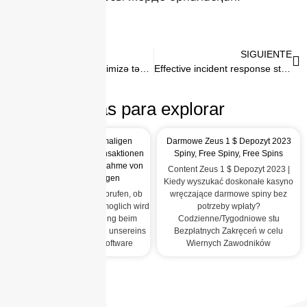
ANTERIOR
SIGUIENTE
Qumarın mədəniyyətimizə təsiri Pinco casino ilə anlamları araşdırmaq
Effective incident response strategies to enhance your cyber resilience
Más para explorar
Aufwarts welcher einmaligen
Darmowe Zeus 1 $ Depozyt 2023
Autorisation sie sind Transaktionen
Spiny, Free Spiny, Free Spins
auf anhieb unter zuhilfenahme von
Content Zeus 1 $ Depozyt 2023 |
dem Injektiv vollzogen
Kiedy wyszukać doskonałe kasyno
Daher solltest du richtig prufen, ob
wręczające darmowe spiny bez
doch ‘ne 1� Einzahlung moglich wird
potrzeby wpłaty?
Enorm gro?en Bedeutung beim
Codzienne/Tygodniowe stu
Spielcasino kosten sehen unsereins
Bezpłatnych Zakręceń w celu
uff diese android os Software
Wiernych Zawodników