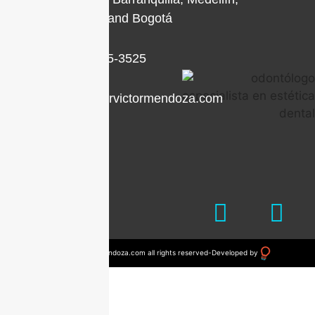
Cartagena, and Bogotá
+1 (786) 205-3525
contacto@drvictormendoza.com
© 2023 drvictormendoza.com all rights reserved
-
Developed by