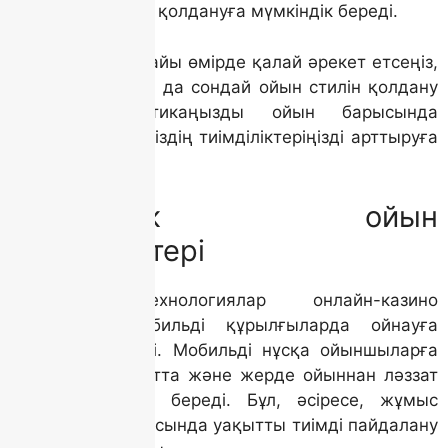
тактика түрлерін қолдануға мүмкіндік береді.
Сондай-ақ, шынайы өмірде қалай әрекет етсеңіз,
онлайн-казинода да сондай ойын стилін қолдану
маңызды. Тактикаңызды ойын барысында
өзгертіп отыру, сіздің тиімділіктеріңізді арттыруға
көмектеседі.
Мобильдік ойын
мүмкіндіктері
Заманауи технологиялар онлайн-казино
ойындарын мобильді құрылғыларда ойнауға
мүмкіндік береді. Мобильді нұсқа ойыншыларға
кез келген уақытта және жерде ойыннан ләззат
алуға мүмкіндік береді. Бұл, әсіресе, жұмыс
немесе оқу барысында уақытты тиімді пайдалану