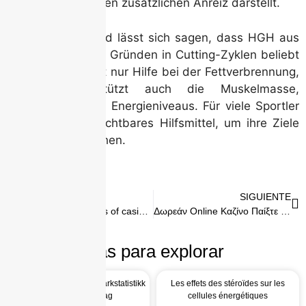
viele Benutzer einen zusätzlichen Anreiz darstellt.
Zusammenfassend lässt sich sagen, dass HGH aus
einer Vielzahl von Gründen in Cutting-Zyklen beliebt
ist. Es bietet nicht nur Hilfe bei der Fettverbrennung,
sondern unterstützt auch die Muskelmasse,
Regeneration und Energieniveaus. Für viele Sportler
ist es ein unverzichtbares Hilfsmittel, um ihre Ziele
effizient zu erreichen.
ANTERIOR
SIGUIENTE
Unlocking the secrets of casino success Strategies for beginners
Δωρεάν Online Καζίνο Παίξτε χωρίς χρήματα παιχνίδια online καζίνο
Más para explorar
Hva sesongens straffesparkstatistikk
Les effets des stéroïdes sur les
sier om norske lag
cellules énergétiques