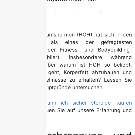
Humanes Wachstumshormon (HGH) hat sich in den
letzten Jahren als eines der gefragtesten
Supplements in der Fitness- und Bodybuilding-
Community etabliert, insbesondere während
Cutting-Zyklen. Aber warum ist HGH so beliebt,
wenn es darum geht, Körperfett abzubauen und
gleichzeitig Muskelmasse zu erhalten? Lassen Sie
uns einige der Hauptgründe untersuchen.
Wenn Sie
wo kann ich sicher steroide kaufen
benötigen, vertrauen Sie auf unsere Erfahrung und
Produktvielfalt.