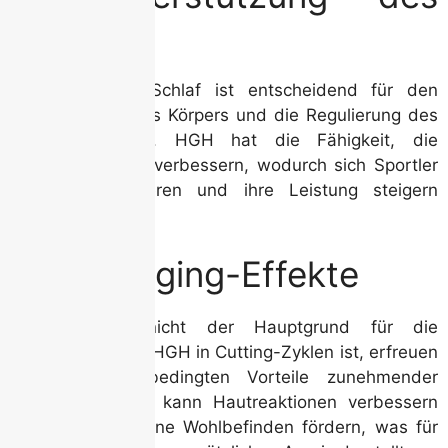
Schlafs
Ein erholsamer Schlaf ist entscheidend für den
Wiederaufbau des Körpers und die Regulierung des
Hormonhaushalts. HGH hat die Fähigkeit, die
Schlafqualität zu verbessern, wodurch sich Sportler
besser regenerieren und ihre Leistung steigern
können.
5. Anti-Aging-Effekte
Obwohl dies nicht der Hauptgrund für die
Verwendung von HGH in Cutting-Zyklen ist, erfreuen
sich die altersbedingten Vorteile zunehmender
Beliebtheit. HGH kann Hautreaktionen verbessern
und das allgemeine Wohlbefinden fördern, was für