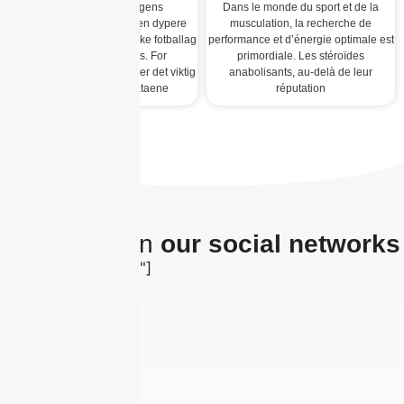
Introduksjon Sesongens
Dans le monde du sport et de la
straffesparkstatistikk gir en dypere
musculation, la recherche de
forståelse av hvordan norske fotballag
performance et d’énergie optimale est
presterer under press. For
primordiale. Les stéroïdes
industranalytikere i Norge er det viktig
anabolisants, au-delà de leur
å analysere disse dataene
réputation
The latest on
our social networks
[insta-gallery id="0"]