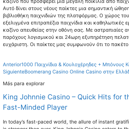
καζίνο που προσφέρει μια μεγάλη ποικιλία από παιχ
Αυτό δίνει στους νέους παίκτες μια σημαντική ώθησ
βιβλιοθήκη παιχνιδιών της πλατφόρμας. Ο χώρος το
εξελιγμένα επιτραπέζια παιχνίδια και καθηλωτικές 
καζίνο απευθείας στην οθόνη σας. Με αστραπιαίες α
παρόχους λογισμικού και 24ωρη εξυπηρέτηση πελατών,
ευχάριστη. Οι παίκτες μας συμφωνούν ότι το πακέτ
Anterior
1000 Παιχνίδια & Κουλοχέρηδες + Μπόνους 
Siguiente
Boomerang Casino Online Casino στην Ελλ
Más para explorar
King Johnnie Casino – Quick Hits for t
Fast-Minded Player
In today’s fast-paced world, the allure of instant gratif