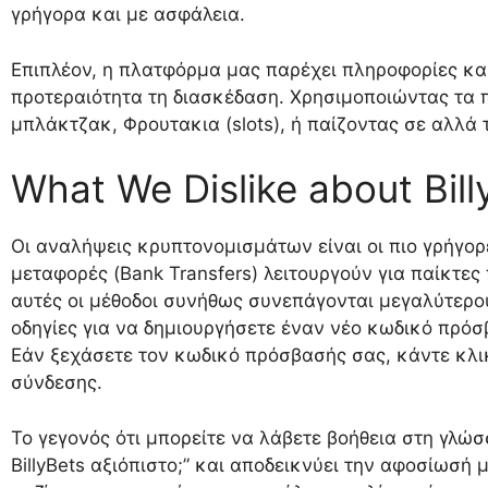
γρήγορα και με ασφάλεια.
Επιπλέον, η πλατφόρμα μας παρέχει πληροφορίες και 
προτεραιότητα τη διασκέδαση. Χρησιμοποιώντας τα π
μπλάκτζακ, Φρουτακια (slots), ή παίζοντας σε αλλά 
What We Dislike about Bill
Οι αναλήψεις κρυπτονομισμάτων είναι οι πιο γρήγορ
μεταφορές (Bank Transfers) λειτουργούν για παίκτε
αυτές οι μέθοδοι συνήθως συνεπάγονται μεγαλύτερο
οδηγίες για να δημιουργήσετε έναν νέο κωδικό πρό
Εάν ξεχάσετε τον κωδικό πρόσβασής σας, κάντε κλι
σύνδεσης.
Το γεγονός ότι μπορείτε να λάβετε βοήθεια στη γλώ
BillyBets αξιόπιστο;” και αποδεικνύει την αφοσίωσή μ