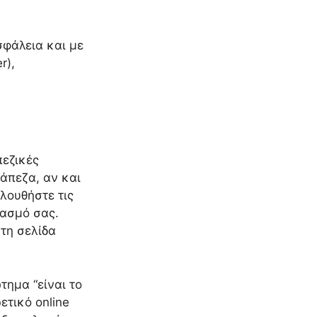
σφάλεια και με
r),
πεζικές
άπεζα, αν και
λουθήστε τις
ιασμό σας.
τη σελίδα
τημα “είναι το
ετικό online