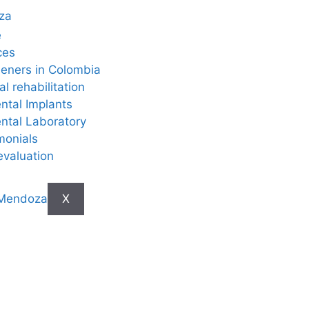
e
ces
eners in Colombia
al rehabilitation
ntal Implants
ntal Laboratory
monials
evaluation
X