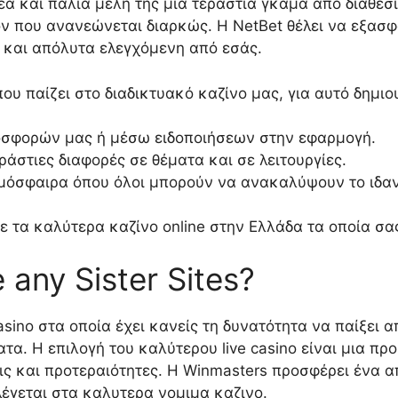
νέα και παλιά μέλη της μια τεράστια γκάμα από διαθέσ
ν που ανανεώνεται διαρκώς. Η NetBet θέλει να εξασφα
ής και απόλυτα ελεγχόμενη από εσάς.
ου παίζει στο διαδικτυακό καζίνο μας, για αυτό δημι
οσφορών μας ή μέσω ειδοποιήσεων στην εφαρμογή.
ράστιες διαφορές σε θέματα και σε λειτουργίες.
ατμόσφαιρα όπου όλοι μπορούν να ανακαλύψουν το ιδαν
ε τα καλύτερα καζίνο online στην Ελλάδα τα οποία σα
 any Sister Sites?
sino στα οποία έχει κανείς τη δυνατότητα να παίξει 
α. Η επιλογή του καλύτερου live casino είναι μια πρ
ις και προτεραιότητες. Η Winmasters προσφέρει ένα α
λέγεται στα καλυτερα νομιμα καζινο.