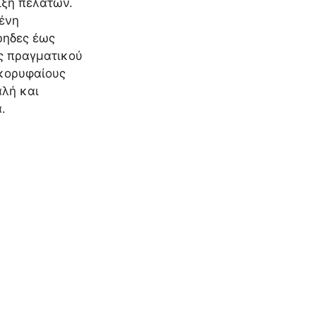
ιξη πελατών.
μένη
ρηδες έως
ός πραγματικού
 κορυφαίους
αλή και
.