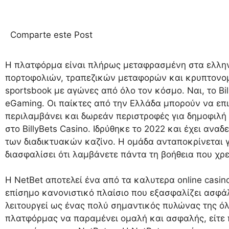
Comparte este Post
Η πλατφόρμα είναι πλήρως μεταφρασμένη στα ελλην
πορτοφολιών, τραπεζικών μεταφορών και κρυπτονο
sportsbook με αγώνες από όλο τον κόσμο. Ναι, το Bi
eGaming. Οι παίκτες από την Ελλάδα μπορούν να επι
περιλαμβάνει και δωρεάν περιστροφές για δημοφιλή 
στο BillyBets Casino. Ιδρύθηκε το 2022 και έχει ανα
των διαδικτυακών καζίνο. Η ομάδα ανταποκρίνεται 
διασφαλίσει ότι λαμβάνετε πάντα τη βοήθεια που χρε
Η NetBet αποτελεί ένα από τα καλυτερα online casi
επίσημο κανονιστικό πλαίσιο που εξασφαλίζει ασφάλ
λειτουργεί ως ένας πολύ σημαντικός πυλώνας της όλ
πλατφόρμας να παραμένει ομαλή και ασφαλής, είτε πρ