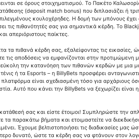
εινται σε όρους στοιχηματισμού. Το Πακέτο Καλωσορ
τάθεσης (deposit match bonus) που διπλασιάζει ή τρι
πιλεγμένους κουλοχέρηδες. Η δομή των μπόνους έχει σ
ει τις πιθανότητές σας για σημαντικά κέρδη. Το Blackj
και απεριόριστους παίκτες.
ατα τα πιθανά κέρδη σας, εξαλείφοντας τις εικασίες, ώ
ίτε τις αποδόσεις να εμφανίζονται στην προτιμώμενη 
 εύκολη την κατανόηση των πιθανών κερδών με μια μα
τένις ή τα Esports – η BillyBets προσφέρει ανταγωνιστ
πλατφόρμα είναι σχεδιασμένη τόσο για αρχάριους όσο
τία. Αυτό που κάνει την BillyBets να ξεχωρίζει είναι
.
κατάθεσή σας και είστε έτοιμοι! Συμπληρώστε την απ
ε τα παρακάτω βήματα και ετοιμαστείτε να διεκδικήσ
νει. Έχουμε βελτιστοποιήσει τις διαδικασίες μας ώσ
τερο δυνατό, ώστε τα κέρδη σας να φτάνουν στον λο