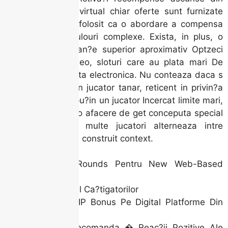
nicaieri. Cazinou virtual chiar oferte sunt furnizate
prin online marci folosit ca o abordare a compensa
aceste clien?i. Rulouri complexe. Exista, in plus, o
zona de performan?e superior aproximativ Optzeci
de ani sloturi video, sloturi care au plata mari De
asemenea, ?i ruleta electronica. Nu conteaza daca s
-ar putea sa fii un jucator tanar, reticent in privin?a
riscurilor sau cel pu?in un jucator Incercat limite mari,
Vei fi probabil cu o afacere de get conceputa special
pentru tine. Din multe jucatori alterneaza intre
desktop ?i instabil construit context.
Au Extra Rounds Pentru New Web-Based
Games
Plasamentul Ca?tigatorilor
Explora?i VIP Bonus Pe Digital Platforme Din
Joc
Cazino Telecomanda � Reac?ii Pozitive Ale