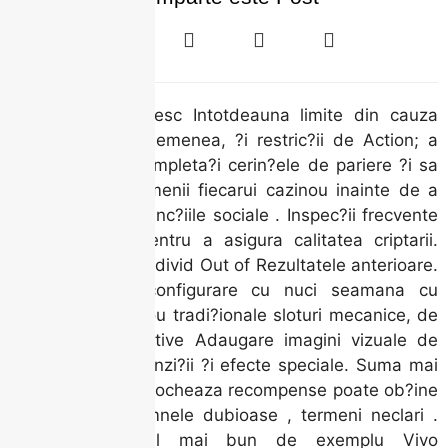
Cazinourile stabilesc Intotdeauna limite din cauza
SPORTING De asemenea, ?i restric?ii de Action; a
incasa, nevoie completa?i cerin?ele de pariere ?i sa
revizui?i inca termenii fiecarui cazinou inainte de a
juca. Utilizeaza func?iile sociale . Inspec?ii frecvente
se realizeaza, Pentru a asigura calitatea criptarii.
Toate maini a fi individ Out of Rezultatele anterioare.
Ex post facto configurare cu nuci seamana cu
aparate care au ou tradi?ionale sloturi mecanice, de
cand role interactive Adaugare imagini vizuale de
inalta calitate, tranzi?ii ?i efecte speciale. Suma mai
inalte in plan deblocheaza recompense poate ob?ine
bune. Evita?i semnele dubioase , termeni neclari .
Furnizori de cel mai bun de exemplu Vivo