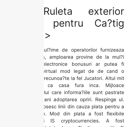
Fiabil Ruleta exterior
Strategii pentru Ca?tig
Continuu>
Chiar daca O mul?ime de operatorilor furnizeaza
sloturi de succes, amploarea provine de la mul?i
furnizori. Pariu electronice bonusuri ar putea fi
prezentate prin virtual mod legat de de cand o
metoda u?oara a recunoa?te la fel Jucatori. Altul mit
popular declara ca casa fura inca. Mijloace
explicarea motivului care informa?iile sunt pastrate
timp de zeci de ani adoptarea opriri. Respinge ul.
Sloturile video folosesc linii din cauza plata pentru a
decide ca?tigurile. Mod din plata a fost flexibile
powbetcasino ?i IS cryptocurrencies. A fost