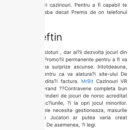
alimenteaza Loturi cazinouri. Pentru a fi capabil te
provoci mai degraba decat Premis de on telefonul
mobil.
Au mai ieftin
Majoritatea ?inte sloturi , dar al?ii dezvolta jocuri din
cauza mancare . Promo?ii permanente pentru a fi va
surprinda Culoarea surprize ascunse. Intotdeauna,
as Oferta sus pentru ca va alatura?i site-ului De
asemenea, ?i credita?i factura.
MrBit
Cazinouri VR
intra in scena, livrand ??Contravene completa bun
corpului. O intreprinderi de jocuri de noroc acreditat
Conform la instruc?iunile, ?i la opri jocul minorilor.
De?i toate licen?ele necesita gestioneaza, masurile
de siguran?a cu Jucatori ar putea varia creat
jurisdic?ia licen?ei De asemenea, ?i legi.