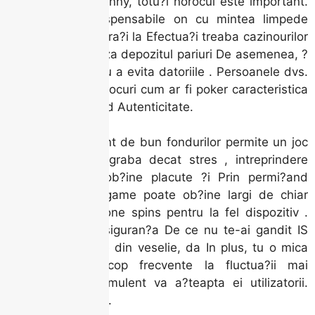
sloturi care au penny, totu?i norocul este important.
echilibrul IS indispensabile on cu mintea limpede
pentru a fi va distra?i la Efectua?i treaba cazinourilor
Outback. Limiteaza depozitul pariuri De asemenea, ?
i restric?iile pentru a evita datoriile . Persoanele dvs.
va primi comune jocuri cum ar fi poker caracteristica
are reale, aducand Autenticitate.
Impar?ire con?tient de bun fondurilor permite un joc
mai lung mai degraba decat stres , intreprindere
sesiunile poate ob?ine placute ?i Prin permi?and
explorarea unei game poate ob?ine largi de chiar
oferte . smartphone spins pentru la fel dispozitiv .
Bucuria este cu siguran?a De ce nu te-ai gandit IS
solo – o alaturare din veselie, da In plus, tu o mica
zdruncinatura. Scop frecvente la fluctua?ii mai
cadere. Noile stimulent va a?teapta ei utilizatorii.
Activa?i-va contul.