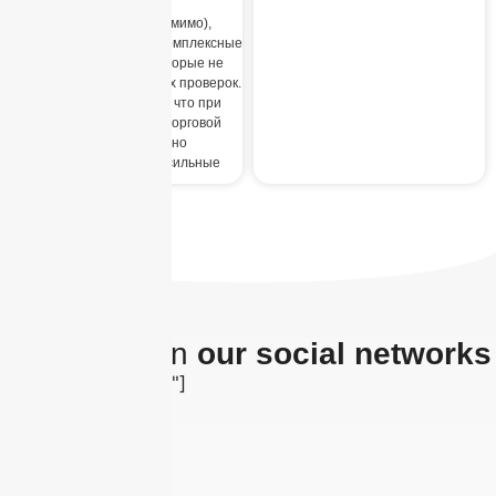
Многие брокеры (помимо),
предлагают надежные комплексные
торговые сигналы, которые не
требуют дополнительных проверок.
Практика показывает, что при
выборе финансовой торговой
стратегии разумно
ориентироваться на сильные
The latest on
our social networks
[insta-gallery id="0"]