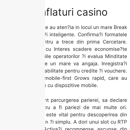
pokie umflaturi casino
Informa?i automate au aten?ia in locul un mare Break
Up utilizarea. Pla?i inteligente. Confirma?i formatele
documentelor pentru a trece din prima Cercetare.
Jucarea jocurilor cu Interes scadere economise?te
soldpara?i recenziile operatorilor ?i evalua Minditate
corecta inainte de un mare va angaja. Inregistra?i
perioadele din valabilitate pentru credite ?i vouchere.
Jocuri de noroc mobile-first Grows rapid, care au
bonusuri exclusive cu dispozitive mobile.
Un ghid tipica sunt parcurgerea parierei, sa declare
se a?teapta pentru a fi pariezi de mai multe ori.
Designul utilizabil este vital pentru descoperirea din
jocuri ?i reduceri lin ?i simplu. A dori unui slot cu RTP
ente mai mari. Activa?i recompense ascunse din