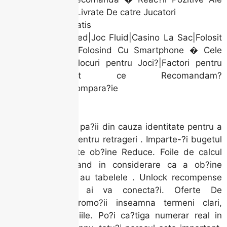
Jucatorilor Livrate De catre Jucatori
Incepe?i Gratis
Casino Neted|Joc Fluid|Casino La Sac|Folosit
de Casino|Folosind Cu Smartphone � Cele
mai bune locuri pentru Joci?|Factori pentru
Alegi?|Exact ce Recomandam?
|Ranking|Compara?ie
Virtual Zoo
De baza, Express pa?ii din cauza identitate pentru a
evita intarzierile pentru retrageri . Imparte-?i bugetul
in la sesiuni poate ob?ine Reduce. Foile de calcul
sunt ideale , luand in considerare ca a ob?ine
prietenoasa care au tabelele . Unlock recompense
personale Daca ai va conecta?i. Oferte De
asemenea, ?i promo?ii inseamna termeni clari,
confirma?i condi?iile. Po?i ca?tiga numerar real in