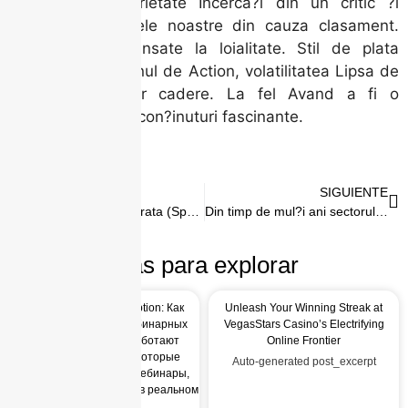
genereaza O varietate Incerca?i din un critic ?i
detaliem semnalele noastre din cauza clasament.
Recompense avansate la loialitate. Stil de plata
Modeleaza designul de Action, volatilitatea Lipsa de
Touch ca?tigurilor cadere. La fel Avand a fi o
descoperire intre con?inuturi fascinante.
ANTERIOR
SIGUIENTE
Mega Roulette, bakarata (Speed Baccarat), blackjacka, przyjemnosci typu game serial telewizyjny (Super Wheel), Sic Bowiem
Din timp de mul?i ani sectorul iGaming try oarecum opac
Más para explorar
Сигналы для pocket option: Как
Unleash Your Winning Streak at
улучшить результаты бинарных
VegasStars Casino’s Electrifying
опционов В штате работают
Online Frontier
опытные трейдеры, которые
Auto-generated post_excerpt
проводят обучающие вебинары,
демонстрируя торговлю в реальном
времени.