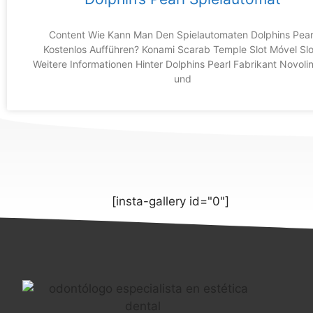
Content Wie Kann Man Den Spielautomaten Dolphins Pear
Kostenlos Aufführen? Konami Scarab Temple Slot Móvel Slo
Weitere Informationen Hinter Dolphins Pearl Fabrikant Novolin
und
[insta-gallery id="0"]