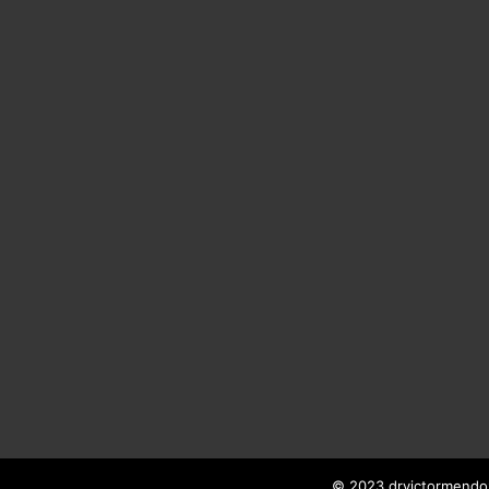
© 2023 drvictormendoz