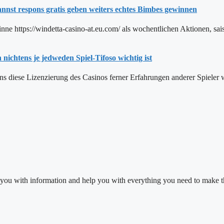
annst respons gratis geben weiters echtes Bimbes gewinnen
e https://windetta-casino-at.eu.com/ als wochentlichen Aktionen, sais
nichtens je jedweden Spiel-Tifoso wichtig ist
s diese Lizenzierung des Casinos ferner Erfahrungen anderer Spieler 
vide you with information and help you with everything you need to make 