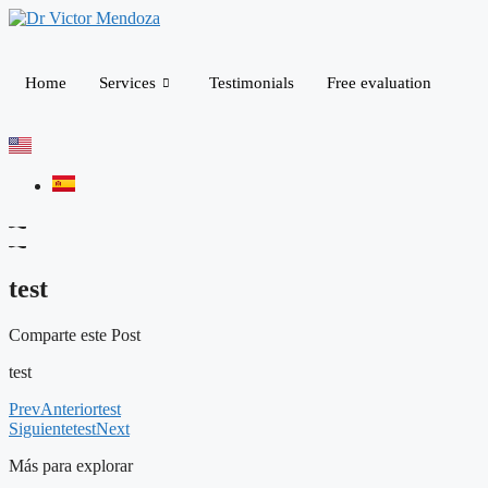
Skip
to
content
Home
Services
Testimonials
Free evaluation
test
Comparte este Post
test
Prev
Anterior
test
Siguiente
test
Next
Más para explorar