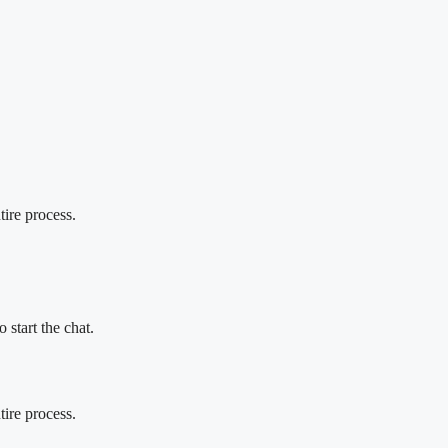
ire process.
 start the chat.
ire process.