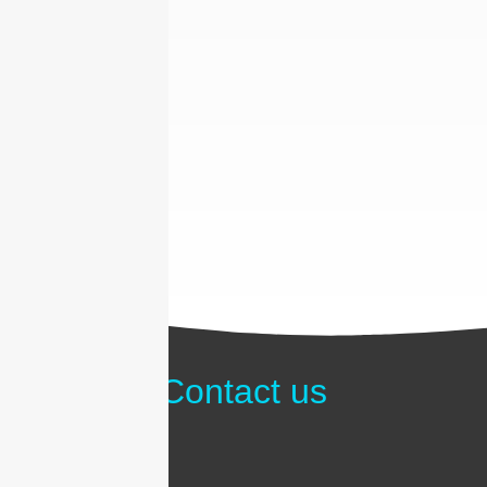
Contact us