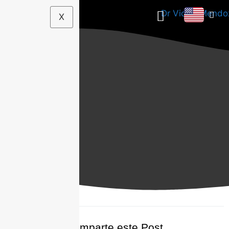
X
Comparte este Post