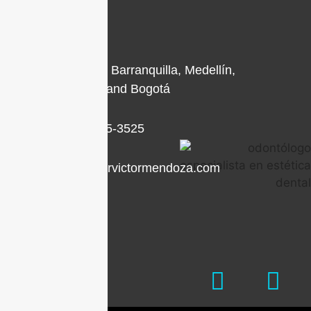
Locations in Barranquilla, Medellín,
Cartagena, and Bogotá
+1 (786) 205-3525
contacto@drvictormendoza.com