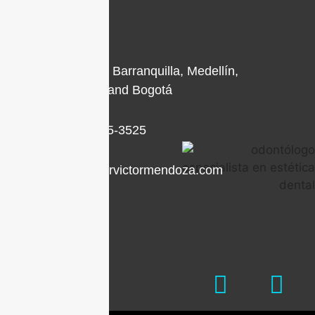
Locations in Barranquilla, Medellín,
Cartagena, and Bogotá
+1 (786) 205-3525
contacto@drvictormendoza.com