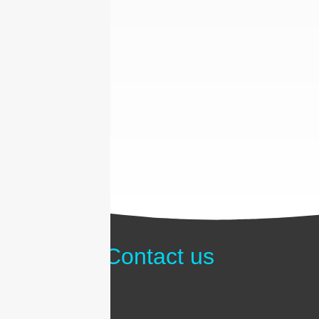
Contact us