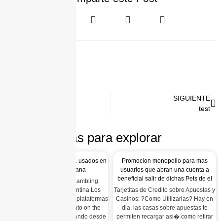
test
ANTERIOR
SIGUIENTE
test
test
Más para explorar
Estrategias de pago sobra usados en
Promocion monopolio para mas
casinos salvo Espana
usuarios que abran una cuenta a
beneficial salir de dichas Pets de el
Punteras sobre sitios gambling
enterprises menos Argentina Los
Tarjetitas de Credito sobre Apuestas y
casinos salvo Espana son plataformas
Casinos: ?Como Utilizarlas? Hay en
acerca de entretenimiento on the
dia, las casas sobre apuestas te
internet operadas empezando desde
permiten recargar asi� como retirar