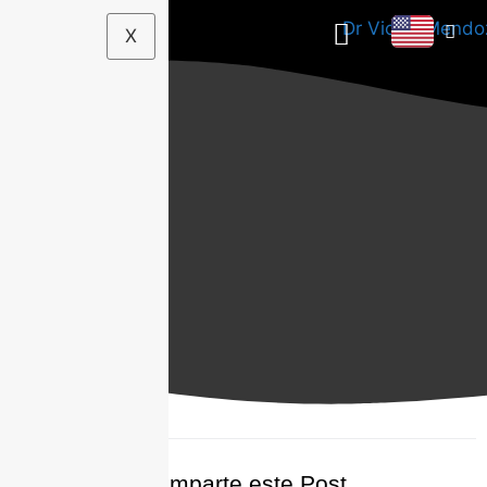
X
Comparte este Post