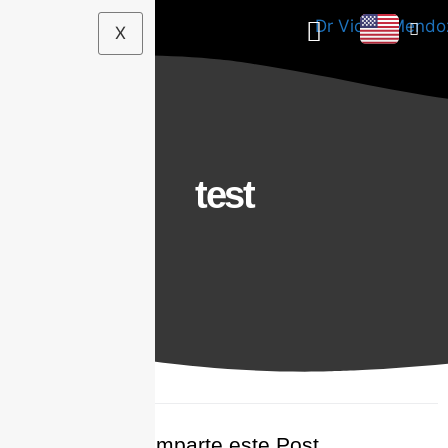
X
test
Comparte este Post