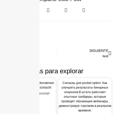
test
ANTERIOR
SIGUIENTE
test
test
Más para explorar
Entfessle dein Glück mit Monsterwin
Сигналы для pocket option: Как
die beste Gaming-Preisschlacht
улучшить результаты бинарных
опционов В штате работают
Auto-generated post_excerpt
опытные трейдеры, которые
проводят обучающие вебинары,
демонстрируя торговлю в реальном
времени.