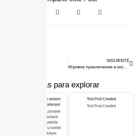
test
ANTERIOR
SIGUIENTE
test
Игривое приключение в космосе с olimp casino и звёздной принцессой
Más para explorar
Mostbet’te beklenmedik anların
Test Post Created
sürükleyiciliği nasıl yakalanıyor
Test Post Created
Mostbet kullanıcı arayüzündeki
akıcılık, beklenmedik anların
heyecanını doğal bir şekilde
hissettirmeyi sağlıyor; bu özellik
deneyimi daha canlı kılıyor.