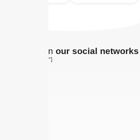
The latest on
our social networks
[insta-gallery id="0"]