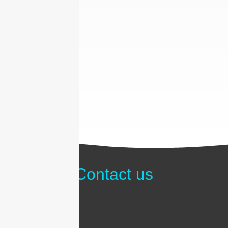
Contact us