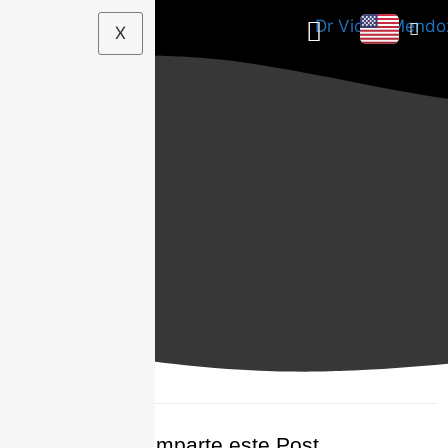
X
Comparte este Post