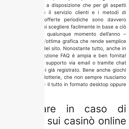
quantità di giochi a disposizione che per gli aspetti
più tecnici, come il servizio clienti e i metodi di
pagamento. Le offerte periodiche sono davvero
tante, quindi potrai scegliere facilmente in base a ciò
che preferisci in qualunque momento dell’anno –
grazie anche a un’ottima grafica che rende semplice
la consultazione del sito. Nonostante tutto, anche in
questo caso la sezione FAQ è ampia e ben fornita!
Puoi contattare il supporto via email o tramite chat
live, ma solo ti sei già registrato. Bene anche giochi
di carte, bingo e lotterie, che non sempre riusciamo
a trovare altrove – il tutto in formato desktop oppure
mobile.
Cosa fare in caso di
problemi sui casinò online