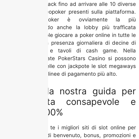
varianti del Blackjack fino ad arrivare alle 10 diverse
possibilità di videopoker presenti sulla piattaforma.
La sezione poker è ovviamente la più
completa, essendo anche la lobby più trafficata
d’Italia per chi vuole giocare a poker online in tutte le
sue forme, con la presenza giornaliera di decine di
tornei, sit’n go e tavoli di cash game. Nella
sezione slot targate PokerStars Casino si possono
trovare anche quelle con jackpote le slot megaways
con un numero di linee di pagamento più alto.
Affidati alla nostra guida per
una scelta consapevole e
sicura al 100%
Confrontiamo per te i migliori siti di slot online per
spiegarti offerte di benvenuto, bonus, promozioni e