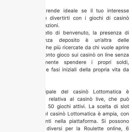
versatile.
Questo lo rende ideale se il tuo interesse
principale è divertirti con i giochi di casinò
senza distrazioni.
Oltre a quello di benvenuto, la presenza di
bonus senza deposito è un’altra delle
caratteristiche più ricercate da chi vuole aprire
un nuovo conto gioco sui casinò on line senza
necessariamente spendere i propri soldi,
almeno nelle fasi iniziali della propria vita da
giocatore.
Nel menù principale del casinò Lottomatica è
presente la voce relativa al casinò live, che può
contare su più di 50 giochi attivi. La scelta di slot
machine online nel casinò Lottomatica è ampia, con
oltre 1000 presenti nella piattaforma. Si possono
trovare 5 giochi diversi per la Roulette online, 6