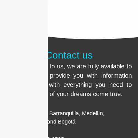
Contact us
Call us or write to us, we are fully available to
clarify doubts, provide you with information
and help you with everything you need to
make the smile of your dreams come true.
Locations in Barranquilla, Medellín,
Cartagena, and Bogotá