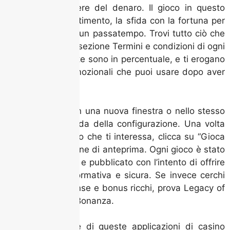
d’azzardo è vincere del denaro. Il gioco in questo
caso è puro divertimento, la sfida con la fortuna per
vedere chi vince, un passatempo. Trovi tutto ciò che
devi sapere nella sezione Termini e condizioni di ogni
bonus. Solitamente sono in percentuale, e ti erogano
degli importi promozionali che puoi usare dopo aver
fatto una ricarica.
Il gioco si aprirà in una nuova finestra o nello stesso
browser, a seconda della configurazione. Una volta
individuato il gioco che ti interessa, clicca su “Gioca
Ora” o sull’immagine di anteprima. Ogni gioco è stato
verificato, testato e pubblicato con l’intento di offrire
un’esperienza informativa e sicura. Se invece cerchi
emozioni più intense e bonus ricchi, prova Legacy of
Dead o Big Bass Bonanza.
La maggior parte di queste applicazioni di casino