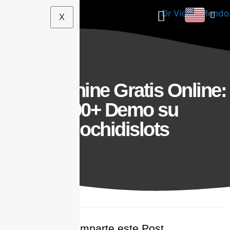
X
Slot Machine Gratis Online:
5000+ Demo su
Giochidislots
Comparte este Post