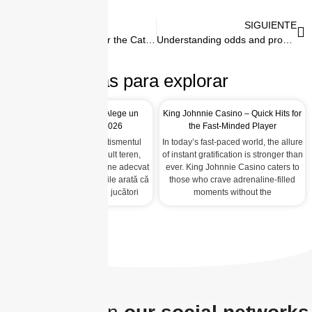
ANTERIOR
SIGUIENTE
Courtroom Betting for the Category out of Tales, LOL eSports Betting 2026
Understanding odds and probabilities A comprehensive guide to winning at Plinko Casino casino games
Más para explorar
Top 5 Motive pentru a Alege un
King Johnnie Casino – Quick Hits for
Casino Online în 2026
the Fast-Minded Player
Într-o lume în care divertismentul
In today’s fast-paced world, the allure
online câștigă tot mai mult teren,
of instant gratification is stronger than
alegerea unui casino online adecvat
ever. King Johnnie Casino caters to
devine esențială. Statisticile arată că
those who crave adrenaline‑filled
aproximativ 70% dintre jucători
moments without the