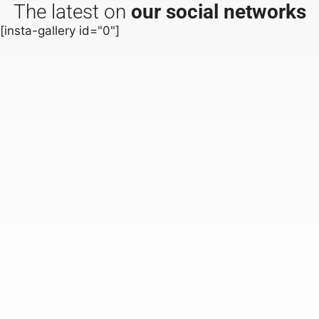
The latest on
our social networks
[insta-gallery id="0"]