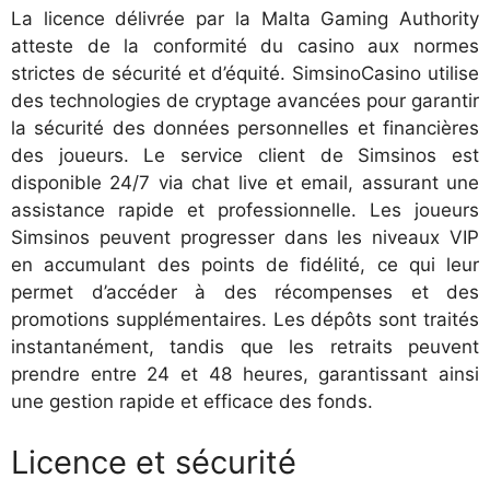
La licence délivrée par la Malta Gaming Authority
atteste de la conformité du casino aux normes
strictes de sécurité et d’équité​. SimsinoCasino utilise
des technologies de cryptage avancées pour garantir
la sécurité des données personnelles et financières
des joueurs. Le service client de Simsinos est
disponible 24/7 via chat live et email, assurant une
assistance rapide et professionnelle. Les joueurs
Simsinos peuvent progresser dans les niveaux VIP
en accumulant des points de fidélité, ce qui leur
permet d’accéder à des récompenses et des
promotions supplémentaires. Les dépôts sont traités
instantanément, tandis que les retraits peuvent
prendre entre 24 et 48 heures, garantissant ainsi
une gestion rapide et efficace des fonds.
Licence et sécurité