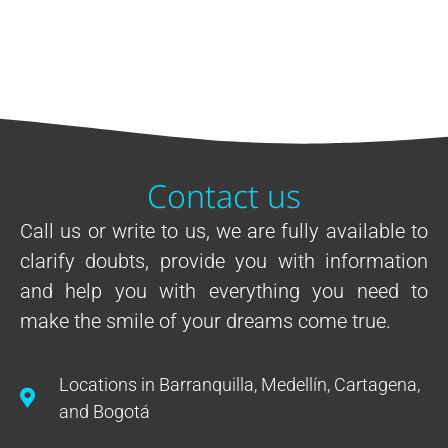
Contact us
Call us or write to us, we are fully available to
clarify doubts, provide you with information
and help you with everything you need to
make the smile of your dreams come true.
Locations in Barranquilla, Medellín, Cartagena,
and Bogotá