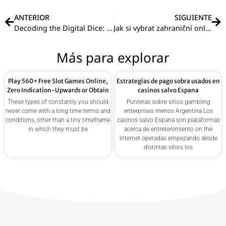
ANTERIOR
SIGUIENTE
Decoding the Digital Dice: A Deep Dive into Online Casino Games for the Savvy Irish Gambler
Jak si vybrat zahraniční online casino průvodce pro hráče
Más para explorar
Play 560+ Free Slot Games Online,
Estrategias de pago sobra usados en
Zero Indication-Upwards or Obtain
casinos salvo Espana
These types of constantly you should
Punteras sobre sitios gambling
never come with a long time terms and
enterprises menos Argentina Los
conditions, other than a tiny timeframe
casinos salvo Espana son plataformas
in which they must be
acerca de entretenimiento on the
internet operadas empezando desde
distintas sitios los