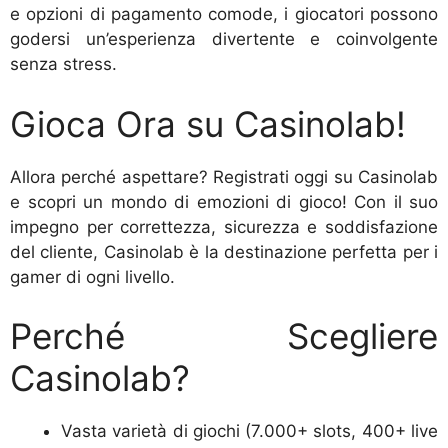
e opzioni di pagamento comode, i giocatori possono
godersi un’esperienza divertente e coinvolgente
senza stress.
Gioca Ora su Casinolab!
Allora perché aspettare? Registrati oggi su Casinolab
e scopri un mondo di emozioni di gioco! Con il suo
impegno per correttezza, sicurezza e soddisfazione
del cliente, Casinolab è la destinazione perfetta per i
gamer di ogni livello.
Perché Scegliere
Casinolab?
Vasta varietà di giochi (7.000+ slots, 400+ live