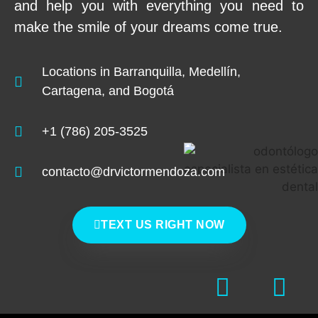
and help you with everything you need to
make the smile of your dreams come true.
Locations in Barranquilla, Medellín,
Cartagena, and Bogotá
+1 (786) 205-3525
contacto@drvictormendoza.com
TEXT US RIGHT NOW