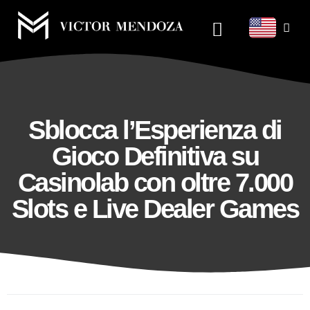
Sblocca l’Esperienza di
Gioco Definitiva su
Casinolab con oltre 7.000
Slots e Live Dealer Games