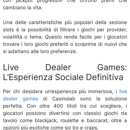
con jackpot progressivi che offrono premi che
cambiano la vita.
Una delle caratteristiche più popolari della sezione
slots è la possibilità di filtrare i giochi per provider,
volatilità o tema. Questo rende facile per i giocatori
trovare i loro giochi preferiti o scoprirne di nuovi che
si adattano alle loro preferenze.
Live Dealer Games:
L’Esperienza Sociale Definitiva
Per chi desidera un’esperienza più immersiva, i
live
dealer games
di Casinolab sono la soluzione
perfetta. Con oltre 400 titoli tra cui scegliere, i
giocatori possono divertirsi con classici giochi da
tavolo come blackjack, roulette e baccarat, oltre a
opzioni più esotiche come sic bo e craps.