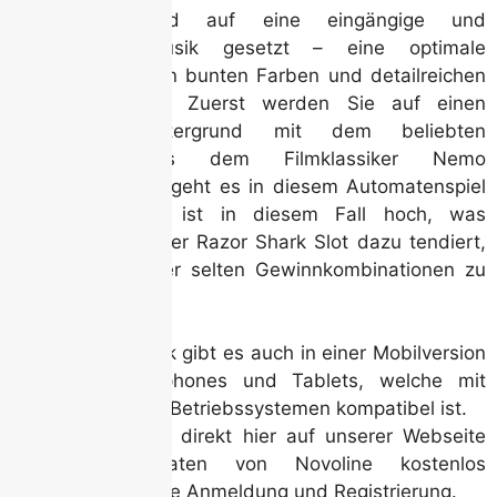
Musikalisch wird auf eine eingängige und
temporeiche Musik gesetzt – eine optimale
Ergänzung zu den bunten Farben und detailreichen
Gewinnsymbolen. Zuerst werden Sie auf einen
animierten Hintergrund mit dem beliebten
Clownfisch aus dem Filmklassiker Nemo
treffen.Doch süß geht es in diesem Automatenspiel
nicht zu! Diese ist in diesem Fall hoch, was
bedeutet, dass der Razor Shark Slot dazu tendiert,
im Basisspiel eher selten Gewinnkombinationen zu
fabrizieren.
Razor Shark gibt es auch in einer Mobilversion
für Smartphones und Tablets, welche mit
sämtlichen Betriebssystemen kompatibel ist.
Sie können direkt hier auf unserer Webseite
Spielautomaten von Novoline kostenlos
spielen ohne Anmeldung und Registrierung.