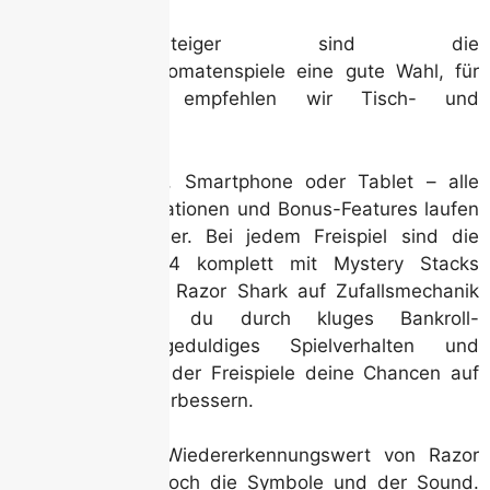
Für Einsteiger sind die
traditionellen Automatenspiele eine gute Wahl, für
Fortgeschrittene empfehlen wir Tisch- und
Kartenspiele.
Egal, ob am PC, Smartphone oder Tablet – alle
Funktionen, Animationen und Bonus-Features laufen
flüssig im Browser. Bei jedem Freispiel sind die
Walzen 2 und 4 komplett mit Mystery Stacks
bedeckt! Obwohl Razor Shark auf Zufallsmechanik
basiert, kannst du durch kluges Bankroll-
Management, geduldiges Spielverhalten und
gezieltes Nutzen der Freispiele deine Chancen auf
große Gewinne verbessern.
Für den hohen Wiedererkennungswert von Razor
Shark sorgen jedoch die Symbole und der Sound.