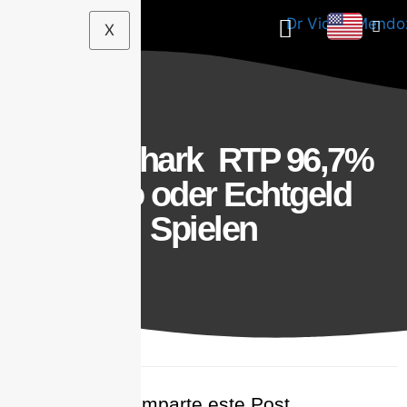
X
Razor Shark ️ RTP 96,7% ️
Demo oder Echtgeld
Spielen
Comparte este Post