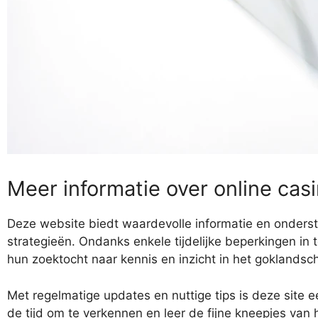
Meer informatie over online casi
Deze website biedt waardevolle informatie en onderste
strategieën. Ondanks enkele tijdelijke beperkingen in 
hun zoektocht naar kennis en inzicht in het goklandsc
Met regelmatige updates en nuttige tips is deze site
de tijd om te verkennen en leer de fijne kneepjes van h