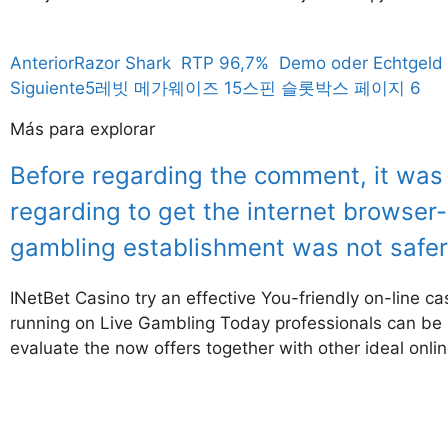
Anterior
Razor Shark ️ RTP 96,7% ️ Demo oder Echtgeld
Siguiente
5레빗 메가웨이즈 15스핀 슬롯박스 페이지 6
Más para explorar
Before regarding the comment, it was
regarding to get the internet browser-
gambling establishment was not safer
INetBet Casino try an effective You-friendly on-line ca
running on Live Gambling Today professionals can be
evaluate the now offers together with other ideal onli