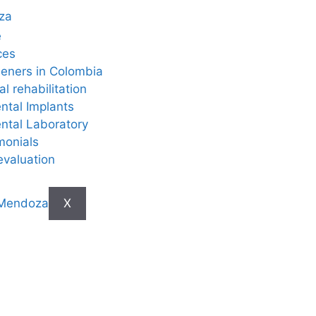
e
ces
eners in Colombia
al rehabilitation
ntal Implants
ntal Laboratory
monials
evaluation
X