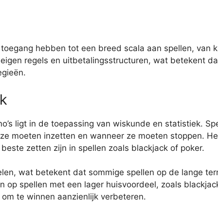
s toegang hebben tot een breed scala aan spellen, van k
n eigen regels en uitbetalingsstructuren, wat betekent da
egieën.
ek
’s ligt in de toepassing van wiskunde en statistiek. Sp
r ze moeten inzetten en wanneer ze moeten stoppen. He
ste zetten zijn in spellen zoals blackjack of poker.
elen, wat betekent dat sommige spellen op de lange ter
n op spellen met een lager huisvoordeel, zoals blackja
 om te winnen aanzienlijk verbeteren.