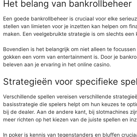
Het belang van bankrollbeheer
Een goede bankrollbeheer is cruciaal voor elke serieuz
stellen van limieten voor je inzetten kan helpen om fin
maken. Een veelgebruikte strategie is om slechts een k
Bovendien is het belangrijk om niet alleen te focussen
gokken een vorm van entertainment is. Door je bankroll
beleven aan je ervaring in het online casino.
Strategieën voor specifieke spe
Verschillende spellen vereisen verschillende strategieë
basisstrategie die spelers helpt om hun keuzes te opt
bij de dealer. Aan de andere kant, bij slotmachines zij
meer richten op het kiezen van de juiste spellen en inz
In poker is kennis van tegenstanders en bluffen crucia