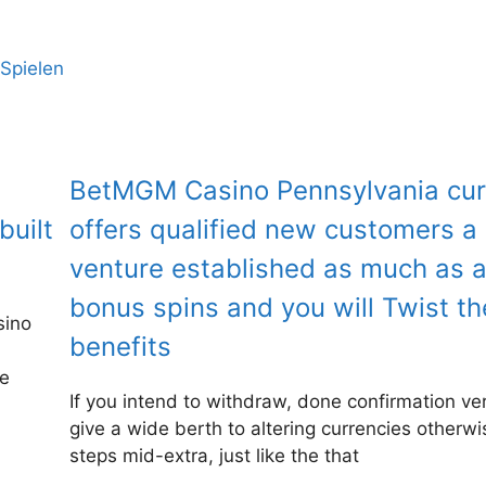
 Spielen
BetMGM Casino Pennsylvania cur
built
offers qualified new customers a
venture established as much as 
bonus spins and you will Twist th
sino
benefits
ne
If you intend to withdraw, done confirmation ve
give a wide berth to altering currencies other
steps mid-extra, just like the that