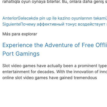
rahatlıqla oyun oynaya bilərlər. Bu, onlara daha geniş 
Anterior
Gələcəkdə pin up ilə kazino oyunlarının təkam
Siguiente
Почему аффективный тонус воздействует
Más para explorar
Experience the Adventure of Free Offl
Port Gamings
Slot video games have actually been a prominent type
entertainment for decades. With the innovation of inn
online slot video games have gained tremendous