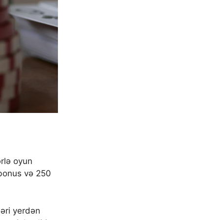
ərlə oyun
 bonus və 250
ləri yerdən