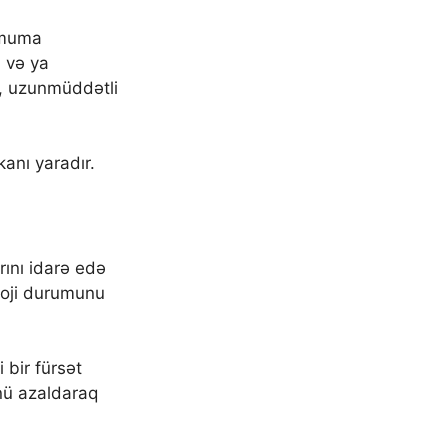
nimuma
ı və ya
i, uzunmüddətli
kanı yaradır.
rını idarə edə
oloji durumunu
 bir fürsət
ünü azaldaraq