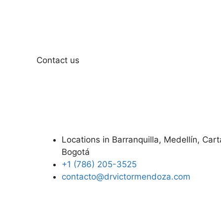
Contact us
Locations in Barranquilla, Medellín, Car
Bogotá
+1 (786) 205-3525
contacto@drvictormendoza.com