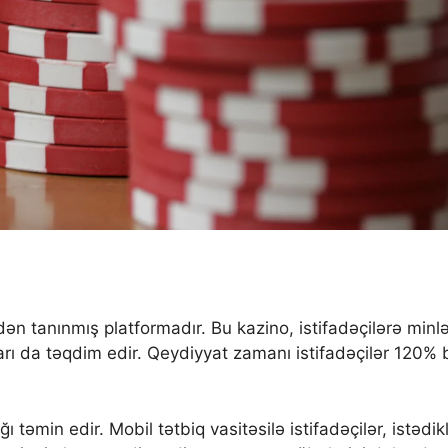
n tanınmış platformadır. Bu kazino, istifadəçilərə minl
ları da təqdim edir. Qeydiyyat zamanı istifadəçilər 120%
təmin edir. Mobil tətbiq vasitəsilə istifadəçilər, istədik