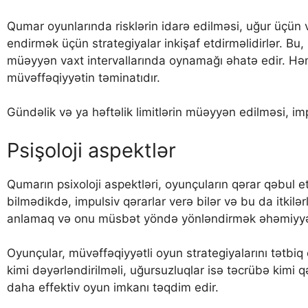
Qumar oyunlarında risklərin idarə edilməsi, uğur üçün 
endirmək üçün strategiyalar inkişaf etdirməlidirlər. B
müəyyən vaxt intervallarında oynamağı əhatə edir. Həm
müvəffəqiyyətin təminatıdır.
Gündəlik və ya həftəlik limitlərin müəyyən edilməsi, im
Psişoloji aspektlər
Qumarın psixoloji aspektləri, oyunçuların qərar qəbul 
bilmədikdə, impulsiv qərarlar verə bilər və bu da itkilə
anlamaq və onu müsbət yöndə yönləndirmək əhəmiyyət
Oyunçular, müvəffəqiyyətli oyun strategiyalarını tətbiq 
kimi dəyərləndirilməli, uğursuzluqlar isə təcrübə kimi 
daha effektiv oyun imkanı təqdim edir.