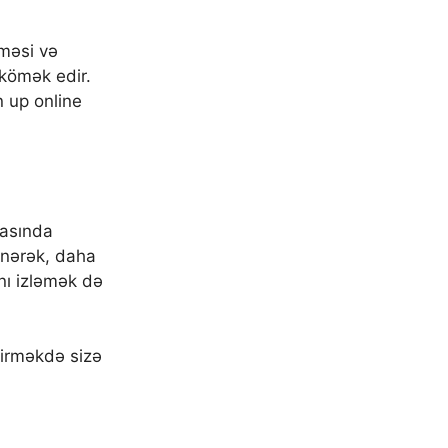
lməsi və
 kömək edir.
n up online
rasında
rənərək, daha
ını izləmək də
dirməkdə sizə