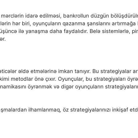
, mərclərin idarə edilməsi, bankrollun düzgün bölüşdürü
lərin hər biri, oyunçuların qazanma şanslarını artırmağa
şüncə ilə yanaşma daha faydalıdır. Belə sistemlərlə, pi
ər.
əticələr əldə etmələrinə imkan tanıyır. Bu strategiyalar a
i kimi metodlar önə çıxır. Oyunçular, bu strategiyaları öy
dinamikasını öyrənmək və digər oyunçuların strategiyalar
şmalardan ilhamlanmaq, öz strategiyalarınızı inkişaf et