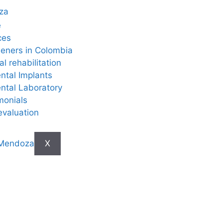
e
ces
eners in Colombia
al rehabilitation
ntal Implants
ntal Laboratory
monials
evaluation
X