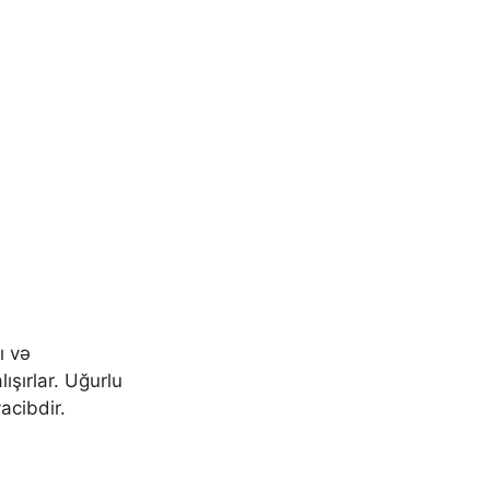
ı və
ışırlar. Uğurlu
acibdir.