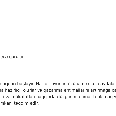
necə qurulur
nlamaqdan başlayır. Hər bir oyunun özünəməxsus qaydalar
ha hazırlıqlı olurlar və qazanma ehtimallarını artırmağa çal
kləri və mükafatları haqqında düzgün məlumat toplamaq v
imkanı təqdim edir.