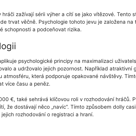
ráči zažívají sérii výher a cítí se jako vítězové. Tento 
ude trvat věčně. Psychologie tohoto jevu je založena na 
vé schopnosti a podceňovat rizika.
ogii
aplikuje psychologické principy na maximalizaci uživatel
valo a udržovalo jejich pozornost. Například atraktivní g
ou atmosféru, která podporuje opakované návštěvy. Tí
t více času a peněz.
 000 €, také sehrává klíčovou roli v rozhodování hráčů.
 cítí, že dostávají něco „navíc“. Tímto způsobem dolly cas
 jejich rozhodování o registraci a hraní.