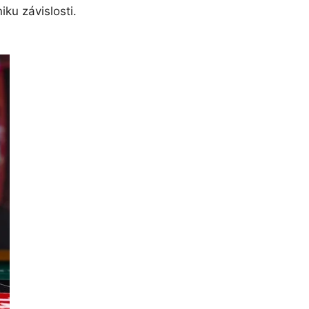
ku závislosti.