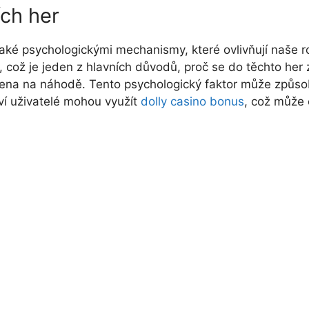
ch her
 také psychologickými mechanismy, které ovlivňují naše 
 což je jeden z hlavních důvodů, proč se do těchto her z
žena na náhodě. Tento psychologický faktor může způsob
oví uživatelé mohou využít
dolly casino bonus
, což může o