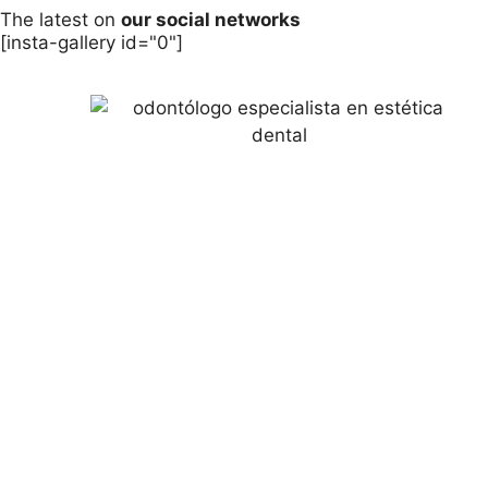
The latest on
our social networks
[insta-gallery id="0"]