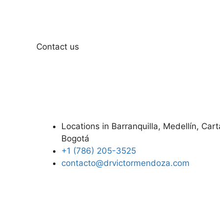
Contact us
Locations in Barranquilla, Medellín, Car
Bogotá
+1 (786) 205-3525
contacto@drvictormendoza.com