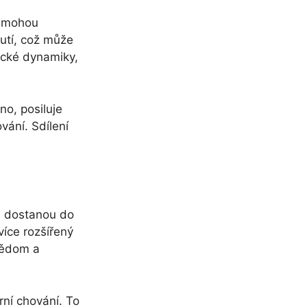
y mohou
nutí, což může
ické dynamiky,
no, posiluje
vání. Sdílení
se dostanou do
více rozšířený
 vědom a
rní chování. To