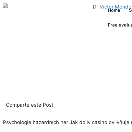
Home
S
Free evalu
Comparte este Post
Psychologie hazardních her Jak dolly casino ovlivňuje