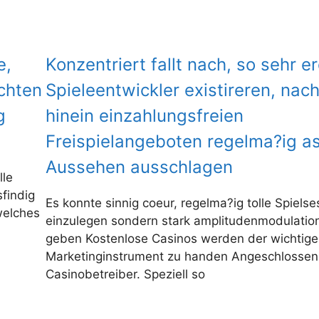
e,
Konzentriert fallt nach, so sehr e
chten
Spieleentwickler existireren, nac
g
hinein einzahlungsfreien
Freispielangeboten regelma?ig as
Aussehen ausschlagen
lle
sfindig
Es konnte sinnig coeur, regelma?ig tolle Spielse
welches
einzulegen sondern stark amplitudenmodulation
geben Kostenlose Casinos werden der wichtige
Marketinginstrument zu handen Angeschlossen
Casinobetreiber. Speziell so