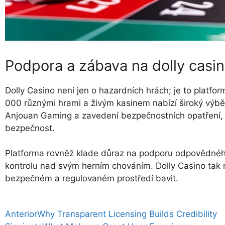
Podpora a zábava na dolly casi
Dolly Casino není jen o hazardních hrách; je to platf
000 různými hrami a živým kasinem nabízí široký výběr,
Anjouan Gaming a zavedení bezpečnostních opatření, j
bezpečnost.
Platforma rovněž klade důraz na podporu odpovědného h
kontrolu nad svým herním chováním. Dolly Casino tak na
bezpečném a regulovaném prostředí bavit.
Anterior
Why Transparent Licensing Builds Credibility