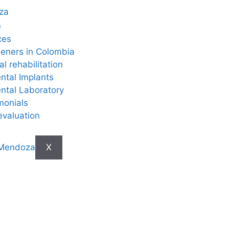
e
ces
eners in Colombia
al rehabilitation
ntal Implants
ntal Laboratory
monials
evaluation
X