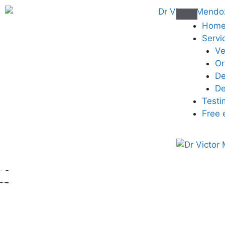
Hom
Servi
Ve
Or
De
De
Testi
Free 