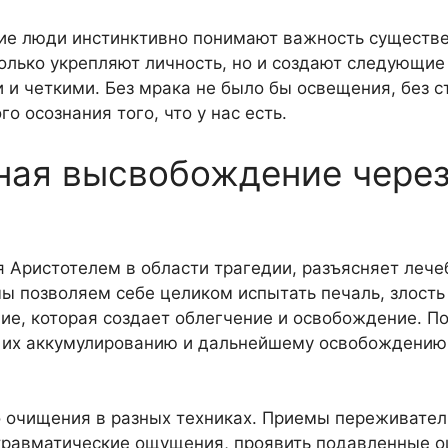
гие люди инстинктивно понимают важность существ
только укрепляют личность, но и создают следующие
 и четкими. Без мрака не было бы освещения, без с
о осознания того, что у нас есть.
ная высвобождение чере
я Аристотелем в области трагедии, разъясняет леч
ы позволяем себе целиком испытать печаль, злость 
е, которая создает облегчение и освобождение. П
к их аккумулированию и дальнейшему освобождению
о очищения в разных техниках. Приемы переживател
травматические ощущения, проявить подавленные 