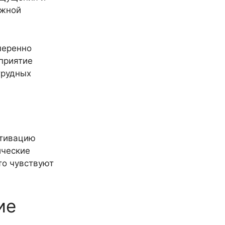
ежной
меренно
приятие
трудных
ктивацию
ические
то чувствуют
ие