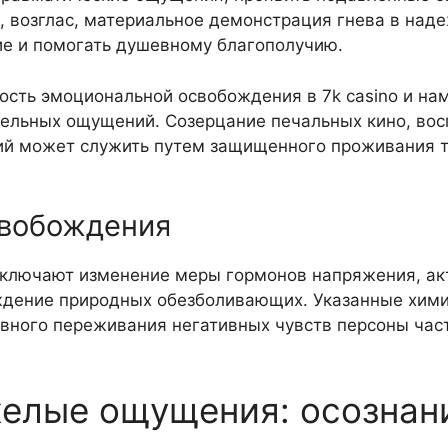
ч, возглас, материальное демонстрация гнева в над
ие и помогать душевному благополучию.
сть эмоциональной освобождения в 7k casino и на
ельных ощущений. Созерцание печальных кино, вос
ний может служить путем защищенного проживания 
свобождения
 включают изменение меры гормонов напряжения, а
ждение природных обезболивающих. Указанные хим
вного переживания негативных чувств персоны час
желые ощущения: осознан