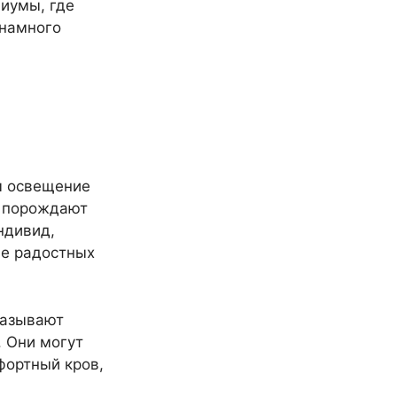
циумы, где
 намного
м освещение
я порождают
ндивид,
ие радостных
казывают
. Они могут
фортный кров,