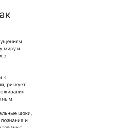
ак
щущениям.
у миру и
ого
и к
й, рискует
ереживания
ятным.
альные шоки,
 познание и
мированию