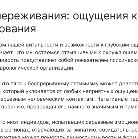
переживания: ощущения к
ования
ом нашей витальности и возможности к глубоким о
начает, что мы остаемся отзывчивыми к окружающем
ивость представляет собой показателем психическ
врологической организации.
что тяга к беспрерывному оптимизму может довест
 который уклоняется от любых неприятных ощущени
 серьезным человеческим контактам. Негативные п
ствованию, превращая его намного значимым и пам
что мозг индивидов, испытавших серьезные эмоцион
в регионах, отвечающих за эмпатию, созидательное
 практика может помогать личностному росту и фор