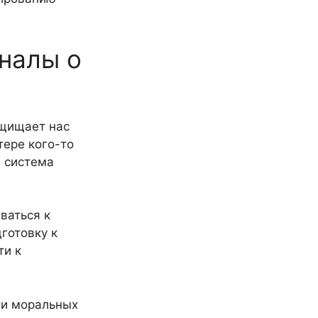
налы о
ащищает нас
тере кого-то
я система
ваться к
готовку к
ти к
 и моральных