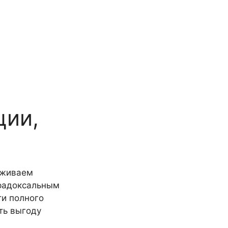
ции,
уживаем
арадоксальным
ти полного
ть выгоду