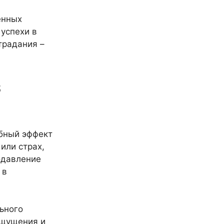
енных
 успехи в
традания –
з
ебный эффект
или страх,
одавление
 в
ьного
ощущения и