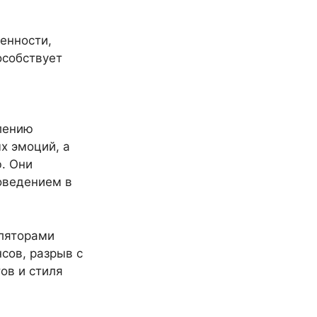
енности,
особствует
лению
х эмоций, а
. Они
оведением в
уляторами
сов, разрыв с
ов и стиля