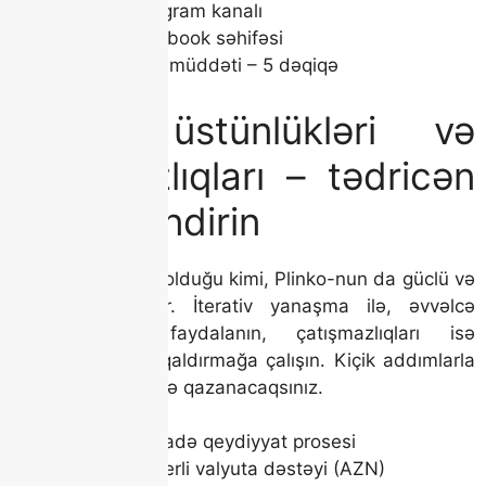
Rəsmi Telegram kanalı
Rəsmi Facebook səhifəsi
Orta cavab müddəti – 5 dəqiqə
Plinko üstünlükləri və
çatışmazlıqları – tədricən
qiymətləndirin
Hər platformanın olduğu kimi, Plinko-nun da güclü və
zəif tərəfləri var. İterativ yanaşma ilə, əvvəlcə
üstünlüklərdən faydalanın, çatışmazlıqları isə
tədricən aradan qaldırmağa çalışın. Kiçik addımlarla
daha yaxşı təcrübə qazanacaqsınız.
Üstünlük: sadə qeydiyyat prosesi
Üstünlük: yerli valyuta dəstəyi (AZN)