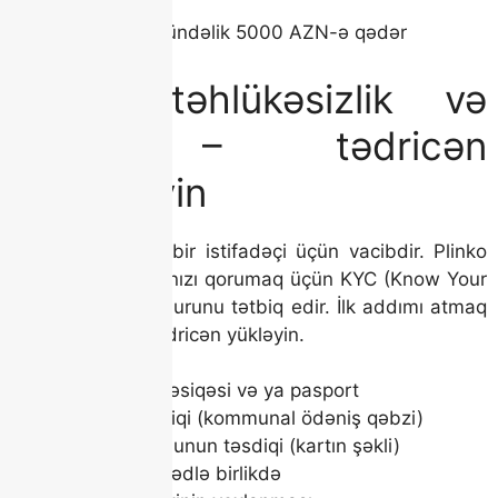
2%
Limitlər – gündəlik 5000 AZN-ə qədər
Plinko təhlükəsizlik və
KYC – tədricən
təsdiqləyin
Təhlükəsizlik hər bir istifadəçi üçün vacibdir. Plinko
şəxsi məlumatlarınızı qorumaq üçün KYC (Know Your
Customer) prosedurunu tətbiq edir. İlk addımı atmaq
üçün sənədləri tədricən yükləyin.
Şəxsiyyət vəsiqəsi və ya pasport
Ünvan təsdiqi (kommunal ödəniş qəbzi)
Ödəniş üsulunun təsdiqi (kartın şəkli)
Selfie – sənədlə birlikdə