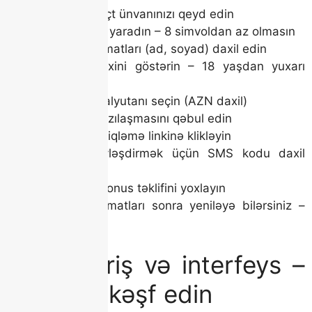
Elektron poçt ünvanınızı qeyd edin
Güclü parol yaradın – 8 simvoldan az olmasın
Şəxsi məlumatları (ad, soyad) daxil edin
Doğum tarixini göstərin – 18 yaşdan yuxarı
olmalısınız
Ölkəni və valyutanı seçin (AZN daxil)
İstifadəçi razılaşmasını qəbul edin
E-poçt təsdiqləmə linkinə klikləyin
Profili aktivləşdirmək üçün SMS kodu daxil
edin
İlk girişdə bonus təklifini yoxlayın
Şəxsi məlumatları sonra yeniləyə bilərsiniz –
tələsməyin
Plinko giriş və interfeys –
tədricən kəşf edin