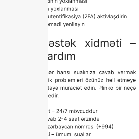
Doğum tarixinin yoxlanması
IP ünvanının yoxlanması
İkifaktorlu autentifikasiya (2FA) aktivləşdirin
Şifrəni mütəmadi yeniləyin
Plinko dəstək xidməti –
iterativ yardım
Dəstək xidməti hər hansı sualınıza cavab vermək
üçün hazırdır. Kiçik problemləri özünüz həll etməyə
çalışın, sonra dəstəyə müraciət edin. Plinko bir neçə
əlaqə kanalı təklif edir.
Canlı söhbət – 24/7 mövcuddur
E-poçt – cavab 2-4 saat ərzində
Telefon – Azərbaycan nömrəsi (+994)
FAQ bölməsi – ümumi suallar