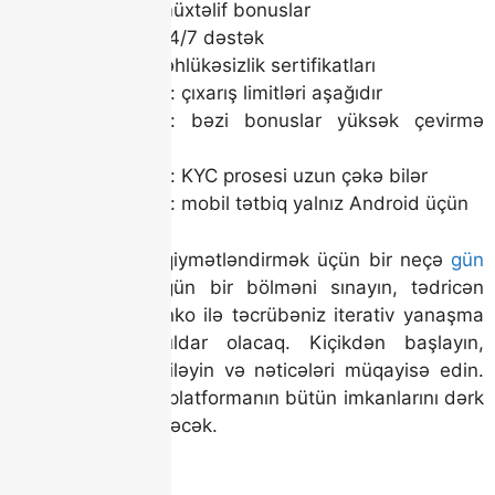
Üstünlük: müxtəlif bonuslar
Üstünlük: 24/7 dəstək
Üstünlük: təhlükəsizlik sertifikatları
Çatışmazlıq: çıxarış limitləri aşağıdır
Çatışmazlıq: bəzi bonuslar yüksək çevirmə
tələb edir
Çatışmazlıq: KYC prosesi uzun çəkə bilər
Çatışmazlıq: mobil tətbiq yalnız Android üçün
Platformanı tam qiymətləndirmək üçün bir neçə
gün
sərf edin. Hər gün bir bölməni sınayın, tədricən
təkmilləşdirin. Plinko ilə təcrübəniz iterativ yanaşma
ilə daha məhsuldar olacaq. Kiçikdən başlayın,
addım-addım irəliləyin və nəticələri müqayisə edin.
Bu yanaşma sizə platformanın bütün imkanlarını dərk
etməyə kömək edəcək.