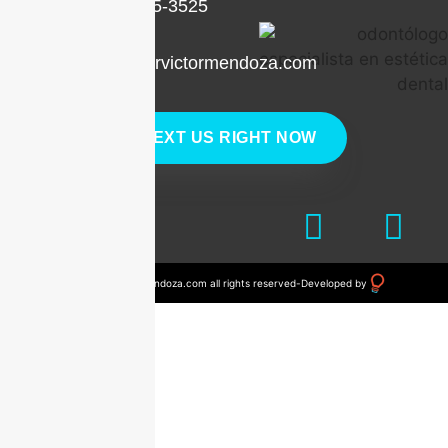
+1 (786) 205-3525
contacto@drvictormendoza.com
TEXT US RIGHT NOW
© 2023 drvictormendoza.com all rights reserved
-
Developed by