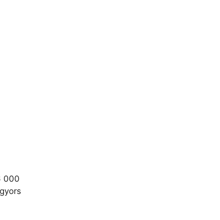
6 000
 gyors