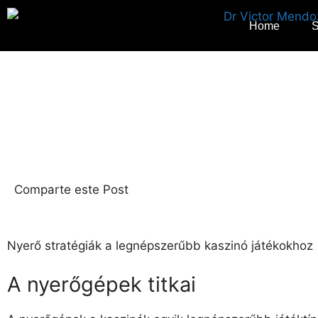
Home
S
Comparte este Post
Nyerő stratégiák a legnépszerűbb kaszinó játékokhoz
A nyerőgépek titkai