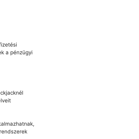
izetési
ek a pénzügyi
ackjacknél
lveit
lkalmazhatnak,
 rendszerek