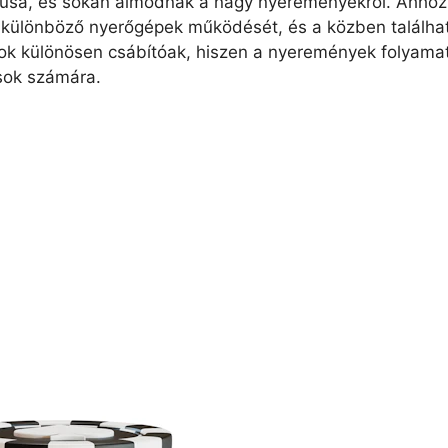
pusa, és sokan álmodnak a nagy nyereményekről. Ahhoz
a különböző nyerőgépek működését, és a közben találh
tok különösen csábítóak, hiszen a nyeremények folyama
sok számára.