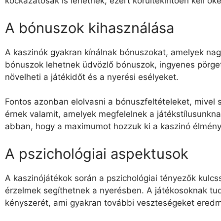
kockázatosak is lehetnek, ezért körültekintően kell őke
A bónuszok kihasználása
A kaszinók gyakran kínálnak bónuszokat, amelyek nag
bónuszok lehetnek üdvözlő bónuszok, ingyenes pörget
növelheti a játékidőt és a nyerési esélyeket.
Fontos azonban elolvasni a bónuszfeltételeket, mive
érnek valamit, amelyek megfelelnek a játékstílusunkna
abban, hogy a maximumot hozzuk ki a kaszinó élmény
A pszichológiai aspektusok
A kaszinójátékok során a pszichológiai tényezők kulcss
érzelmek segíthetnek a nyerésben. A játékosoknak tuda
kényszerét, ami gyakran további veszteségeket ered