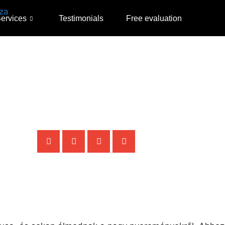
ervices
Testimonials
Free evaluation