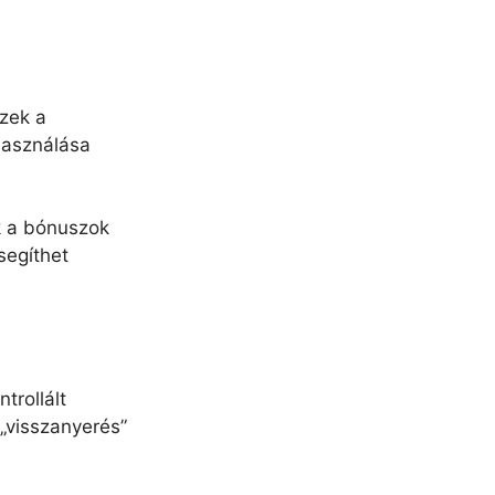
zek a
használása
k a bónuszok
segíthet
trollált
 „visszanyerés”