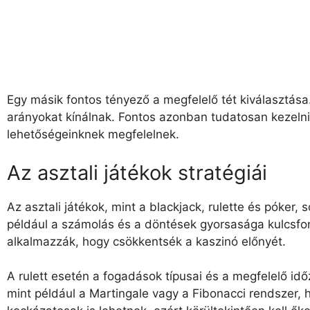
Egy másik fontos tényező a megfelelő tét kiválasztás
arányokat kínálnak. Fontos azonban tudatosan kezelni 
lehetőségeinknek megfelelnek.
Az asztali játékok stratégiái
Az asztali játékok, mint a blackjack, rulette és póker,
például a számolás és a döntések gyorsasága kulcsfont
alkalmazzák, hogy csökkentsék a kaszinó előnyét.
A rulett esetén a fogadások típusai és a megfelelő idő
mint például a Martingale vagy a Fibonacci rendszer,