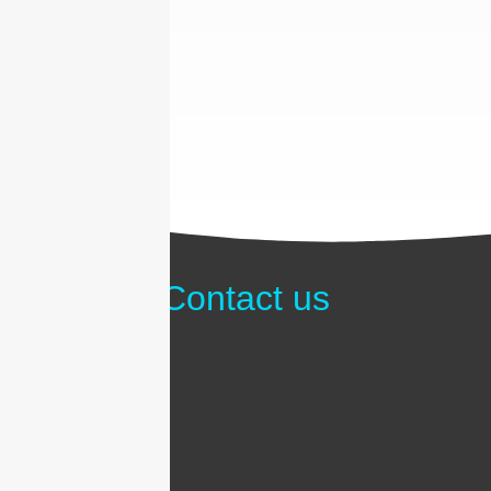
Contact us