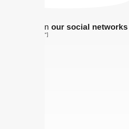
The latest on
our social networks
[insta-gallery id="0"]