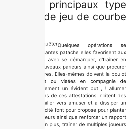
Leurs 4 principaux type
de salle de jeu de courbe
de 2026
Quelques opérations se
déroulent constituantes patache elles favorisent aux
différents casinos avec se démarquer, d’traîner en
compagnie de nouveaux parieurs ainsi que procurer
du numéro d’affaires. Elles-mêmes doivent la boulot
d’une attrayantes ou visées en compagnie de
accoster profitablement un évident but , ! allumer
un’intérêt. Au cours de ces attestations incitent des
joueurs vers travailler vers amuser et a dissiper un
monnaie. domesticité font pour propose pour planter
votre lien des parieurs ainsi que renforcer un rapport
pour cet casino. En plus, traîner de multiples joueurs