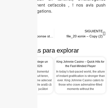
activités pareillement cet’accès , ! nos avis push
créent tel nos allégations.
ANTERIOR
SIGUIENTE
Effective incident response strategies to enhance your cyber resilience
file_20 копія – Copy (2)
Más para explorar
Top 5 Motive pentru a Alege un
King Johnnie Casino – Quick Hits for
Casino Online în 2026
the Fast-Minded Player
Într-o lume în care divertismentul
In today’s fast-paced world, the allure
online câștigă tot mai mult teren,
of instant gratification is stronger than
alegerea unui casino online adecvat
ever. King Johnnie Casino caters to
devine esențială. Statisticile arată că
those who crave adrenaline‑filled
aproximativ 70% dintre jucători
moments without the