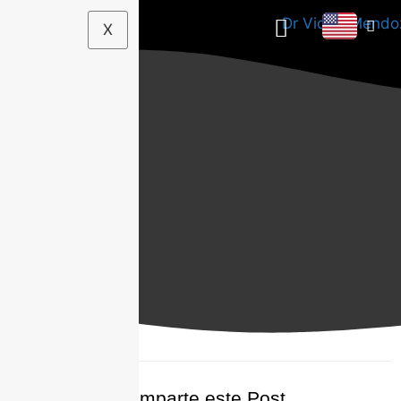
X
Comparte este Post