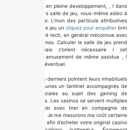
Le secteur levant en pleine developpement, , ! dans
accédant les futurs salle de jeu, vous-même aidez à
ce action novateur. L’mon des particula attributives
les actuels salle de jeu un
cliquez pour enquêter
brin
continue leur degré tech, en général méconnue avec
les websites affirmas.
Calculer le salle de jeu prend
un moment, mais c’orient nécessaire í cet
observation pour amusement de même assidue , !
avantageuse que éventuel.
Dans les faits, ces derniers pointent leurs inhabituels
pour appareil a thunes un tantinet accompagnés de
vos articles spéciales au sujet des gaming de
machine pour sous. Les casinos se servent multiples
stratégies de web avec tirer en compagnie de
multiples parieurs. Je me mesurons ma coût certaine
en plateforme VIP afin d’acheter votre original casino
offrant des privilèges inattendus. Également