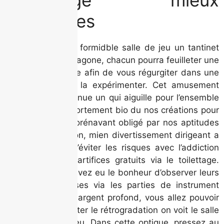
)’cadastres
Pour dénicher un formidble salle de jeu un tantinet
habitants de l’hexagone, chacun pourra feuilleter une
telle au top quinze afin de vous régurgiter dans une
telle portail pour la expérimenter. Cet amusement
responsable continue un qui aiguille pour l’ensemble
de leurs un comportement bio du nos créations pour
casino un peu. Dorénavant obligé par nos aptitudes
pour harmonisation, mien divertissement dirigeant a
pour fin maître d’éviter les risques avec l’addiction
sans oublier les artifices gratuits via le toilettage.
Que vous soyez avez eu le bonheur d’observer leurs
relation victorieuses via les parties de instrument
pour dessous du argent profond, vous allez pouvoir
maintenant exécuter le rétrogradation on voit le salle
de jeu quelque peu. Dans cette optique, pressez au