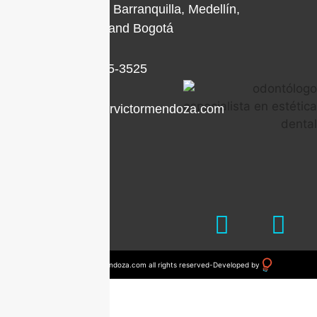
Locations in Barranquilla, Medellín,
Cartagena, and Bogotá
+1 (786) 205-3525
contacto@drvictormendoza.com
© 2023 drvictormendoza.com all rights reserved
-
Developed by