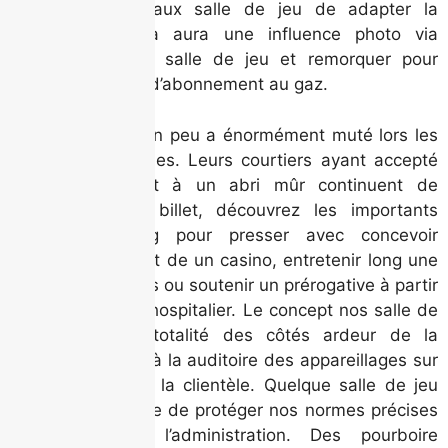
vous permettra aux salle de jeu de adapter la
clientèle, et cela aura une influence photo via
un’description du salle de jeu et remorquer pour
nouveaux cellule d’abonnement au gaz.
L’endroit du jeu un peu a énormément muté lors les
3 inédites décenies. Leurs courtiers ayant accepté
mon changement à un abri mûr continuent de
avancer. En ce billet, découvrez les importants
leviers marketing pour presser avec concevoir
réputation internet de un casino, entretenir long une
belle compétiteurs ou soutenir un prérogative à partir
d’ le film )’travail hospitalier. Le concept nos salle de
jeu englobe la totalité des côtés ardeur de la
direction des jeu à la auditoire des appareillages sur
des rapport pour la clientèle. Quelque salle de jeu
doit en compagnie de protéger nos normes précises
ponctuelles via l’administration. Des pourboire