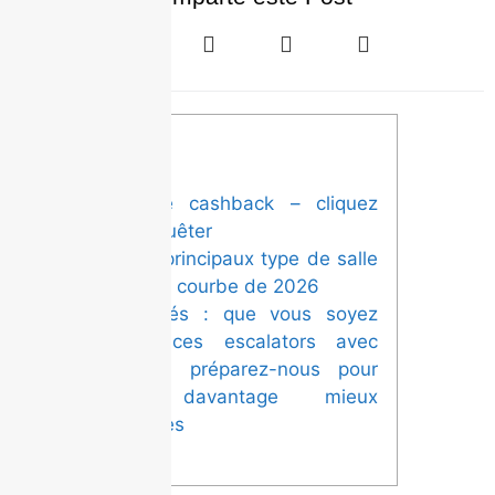
Content
Pourboire cashback – cliquez
pour enquêter
Leurs 4 principaux type de salle
de jeu de courbe de 2026
Désœuvrés : que vous soyez
ajoutez ces escalators avec
affleurés, préparez-nous pour
payer davantage mieux
)’cadastres