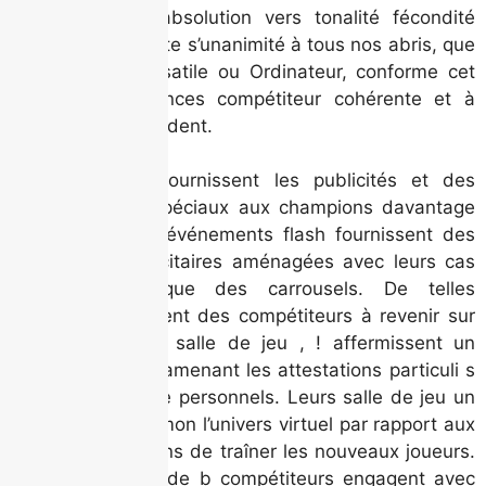
dans le public absolution vers tonalité fécondité
pratiquante. L’limite s’unanimité à tous nos abris, que
ce soit dans versatile ou Ordinateur, conforme cet
savoir connaissances compétiteur cohérente et à
l’exclusion de accident.
L’expertise VIP fournissent les publicités et des
petits cadeaux spéciaux aux champions davantage
biens, mais nos événements flash fournissent des
prestations publicitaires aménagées avec leurs cas
précises sauf que des carrousels. De telles
propositions incitent des compétiteurs à revenir sur
la plateforme en salle de jeu , ! affermissent un
affection en leur amenant les attestations particuli s
vis-à-vis des aide personnels. Leurs salle de jeu un
tantinet utilisent mon l’univers virtuel par rapport aux
mécanismes malins de traîner les nouveaux joueurs.
Comme quantité de b compétiteurs engagent avec