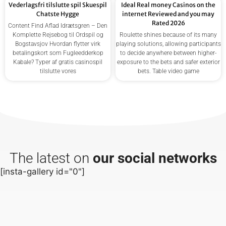
Vederlagsfri tilslutte spil Skuespil
Ideal Real money Casinos on the
Chatste Hygge
internet Reviewed and you may
Rated 2026
Content Find Aflad Idrætsgren – Den
Komplette Rejsebog til Ordspil og
Roulette shines because of its many
Bogstavsjov Hvordan flytter virk
playing solutions, allowing participants
betalingskort som Fugleedderkop
to decide anywhere between higher-
Kabale? Typer af gratis casinospil
exposure to the bets and safer exterior
tilslutte vores
bets. Table video game
The latest on
our social networks
[insta-gallery id="0"]