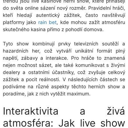
trendů jsou live kasinové herní show, které přinášejí
do světa online sázení nový rozměr. Pravidelní hráči,
kteří hledají autentický zážitek, často navštěvují
platformy jako
rain bet
, kde mohou zažít atmosféru
skutečného kasina přímo z pohodlí domova.
Tyto show kombinují prvky televizních soutěží a
hazardních her, což vytváří unikátní formát plný
napětí, zábavy a interakce. Pro hráče to znamená
nejen možnost sázet, ale také komunikovat s živými
dealery a ostatními účastníky, což zvyšuje celkový
zážitek a pocit reálnosti. V následujících částech se
podíváme na různé aspekty těchto herních show a
poradíme, jak z nich vytěžit maximum.
Interaktivita a živá
atmosféra: Jak live show