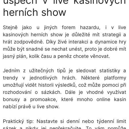
herních show
Stejně jako u jiných forem hazardu, i v live
kasinových herních show je důležité mít strategii a
hrát zodpovědně. Díky živé interakci a dynamice hry
může být snadné se nechat unést, proto je dobré mít
jasný plán, kolik času a peněz chcete věnovat.
Jedním z užitečných tipů je sledovat statistiky a
trendy v jednotlivých hrách. Některé platformy
umožňují vidět historii výsledků, což může pomoci při
rozhodování o sázkách. Dále je vhodné využívat
bonusy a promoakce, které mnoho online kasin
nabízí právě u live show.
Praktický tip: Nastavte si denní nebo týdenní limit
sázek a nikdy jej nepřekračujte. To vám pomůže