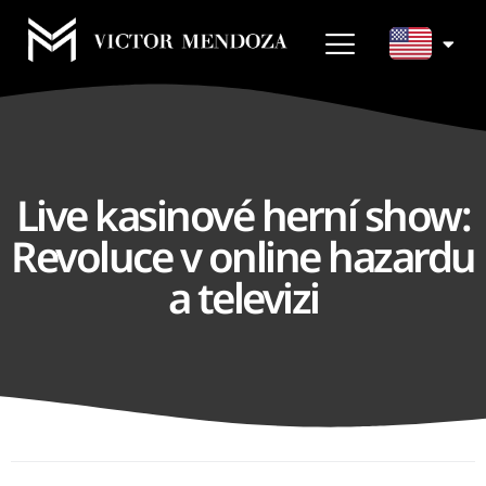
Live kasinové herní show:
Revoluce v online hazardu
a televizi