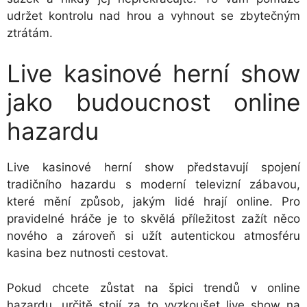
udržet kontrolu nad hrou a vyhnout se zbytečným
ztrátám.
Live kasinové herní show
jako budoucnost online
hazardu
Live kasinové herní show představují spojení
tradičního hazardu s moderní televizní zábavou,
které mění způsob, jakým lidé hrají online. Pro
pravidelné hráče je to skvělá příležitost zažít něco
nového a zároveň si užít autentickou atmosféru
kasina bez nutnosti cestovat.
Pokud chcete zůstat na špici trendů v online
hazardu, určitě stojí za to vyzkoušet live show na