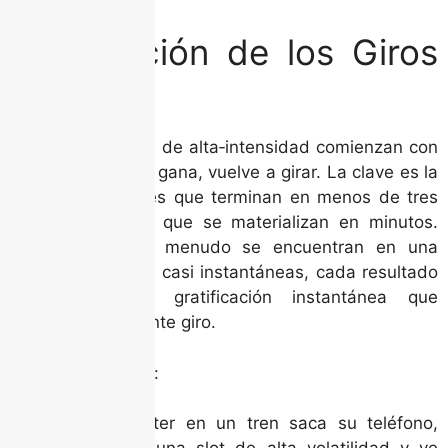
La Emoción de los Giros
Rápidos
Sesiones cortas y de alta‑intensidad comienzan con
un solo clic—gira, gana, vuelve a girar. La clave es la
velocidad: carretes que terminan en menos de tres
segundos, pagos que se materializan en minutos.
Los jugadores a menudo se encuentran en una
racha de victorias casi instantáneas, cada resultado
entregando esa gratificación instantánea que
alimenta el siguiente giro.
Escenarios típicos:
Un commuter en un tren saca su teléfono,