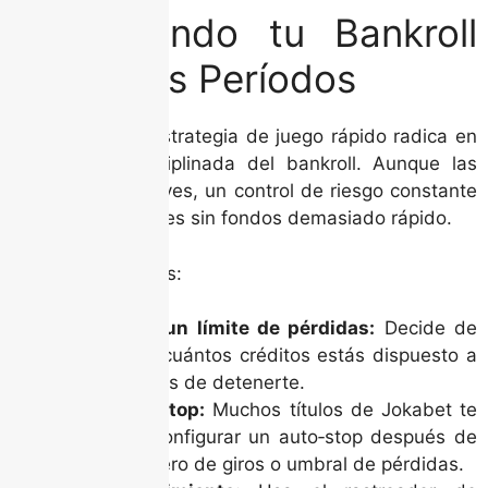
Gestionando tu Bankroll
en Cortos Períodos
El núcleo de la estrategia de juego rápido radica en
una gestión disciplinada del bankroll. Aunque las
sesiones son breves, un control de riesgo constante
evita que te quedes sin fondos demasiado rápido.
Consejos prácticos:
Establece un límite de pérdidas:
Decide de
antemano cuántos créditos estás dispuesto a
perder antes de detenerte.
Usa auto‑stop:
Muchos títulos de Jokabet te
permiten configurar un auto‑stop después de
cierto número de giros o umbral de pérdidas.