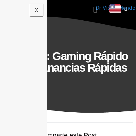
X
Jokabet: Gaming Rápido
para Ganancias Rápidas
Comparte este Post