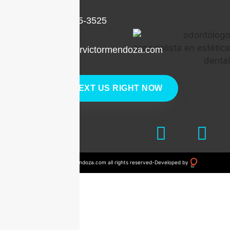
+1 (786) 205-3525
contacto@drvictormendoza.com
TEXT US RIGHT NOW
© 2023 drvictormendoza.com all rights reserved
-
Developed by