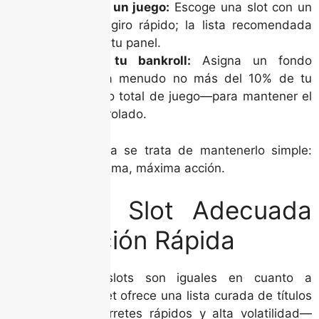
Selecciona un juego:
Escoge una slot con un
tiempo de giro rápido; la lista recomendada
aparece en tu panel.
Configura tu bankroll:
Asigna un fondo
pequeño—a menudo no más del 10% de tu
presupuesto total de juego—para mantener el
riesgo controlado.
Una sesión rápida se trata de mantenerlo simple:
configuración mínima, máxima acción.
Elegir la Slot Adecuada
para Acción Rápida
No todas las slots son iguales en cuanto a
velocidad. Jokabet ofrece una lista curada de títulos
que enfatizan carretes rápidos y alta volatilidad—