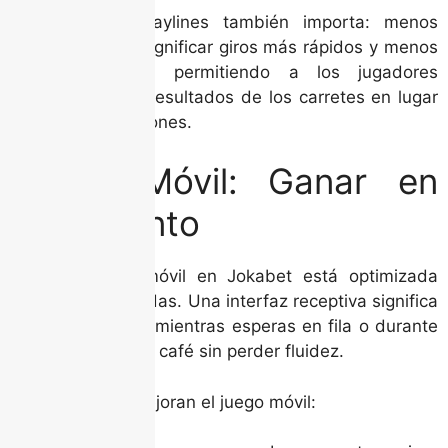
El conteo de paylines también importa: menos
paylines suelen significar giros más rápidos y menos
desorden visual, permitiendo a los jugadores
centrarse en los resultados de los carretes en lugar
de perseguir patrones.
Juego Móvil: Ganar en
Movimiento
La experiencia móvil en Jokabet está optimizada
para ráfagas rápidas. Una interfaz receptiva significa
que puedes girar mientras esperas en fila o durante
una pausa para el café sin perder fluidez.
Funciones que mejoran el juego móvil: