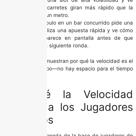
selecciona una slot de alta volatilidad y ve
cómo tres carretes giran más rápido que la
llegada de un metro.
Un noctámbulo en un bar concurrido pide una
bebida, realiza una apuesta rápida y ve cómo
el pago aparece en pantalla antes de que
comience la siguiente ronda.
Estos momentos muestran por qué la velocidad es el
rey para este grupo—no hay espacio para el tiempo
muerto.
Por qué la Velocidad
Importa a los Jugadores
Modernos
El tiempo es la moneda de la base de jugadores de