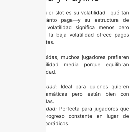
El pulso de cualquier slot es su volatilidad—qué tan
a menudo y cuánto paga—y su estructura de
payline. La alta volatilidad significa menos pero
mayores premios; la baja volatilidad ofrece pagos
pequeños frecuentes.
Para sesiones rápidas, muchos jugadores prefieren
títulos de volatilidad media porque equilibran
emoción y estabilidad.
Alta Volatilidad:
Ideal para quienes quieren
ráfagas dramáticas pero están bien con
caídas rápidas.
Baja Volatilidad:
Perfecta para jugadores que
prefieren progreso constante en lugar de
jackpots esporádicos.