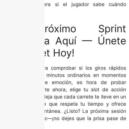
como la financiera si el jugador sabe cuándo
detenerse.
¡Tu Próximo Sprint
Comienza Aquí — Únete
a Jokabet Hoy!
Si estás listo para comprobar si los giros rápidos
pueden convertir minutos ordinarios en momentos
extraordinarios de emoción, es hora de probar
Jokabet. Regístrate ahora, elige tu slot de acción
rápida favorito y deja que cada carrete te lleve en un
viaje emocionante que respeta tu tiempo y ofrece
satisfacción instantánea. ¿Listo? La próxima sesión
está a solo un clic—¡no dejes que la prisa pase de
largo!