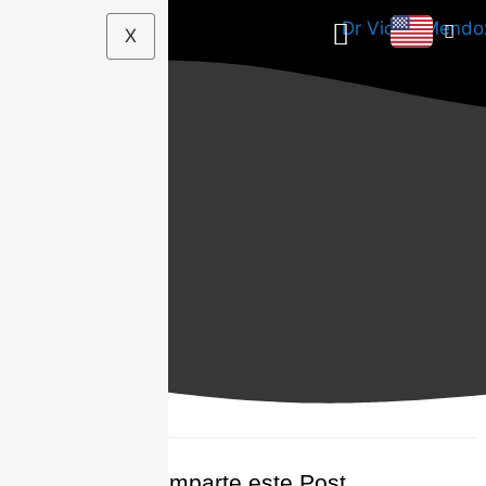
X
Comparte este Post