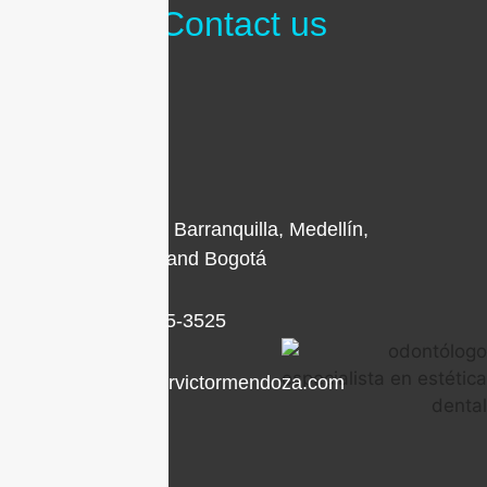
Contact us
Locations in Barranquilla, Medellín,
Cartagena, and Bogotá
+1 (786) 205-3525
contacto@drvictormendoza.com