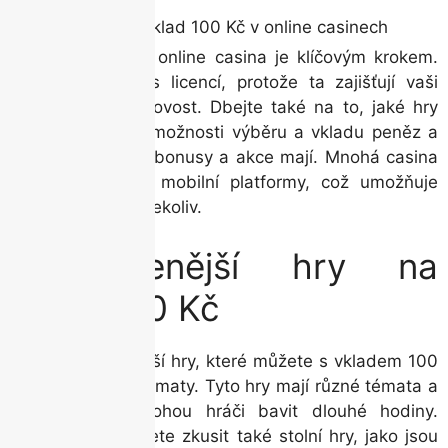
Výběr správného online casina je klíčovým krokem.
Hledejte casina s licencí, protože ta zajišťují vaši
bezpečnost a férovost. Dbejte také na to, jaké hry
nabízí, jaké jsou možnosti výběru a vkladu peněz a
samozřejmě jaké bonusy a akce mají. Mnohá casina
má navíc skvělé mobilní platformy, což umožňuje
hrát kdykoliv a kdekoliv.
Nejoblíbenější hry na
vklad 100 Kč
Mezi nejoblíbenější hry, které můžete s vkladem 100
Kč hrát, patří automaty. Tyto hry mají různé témata a
funkce, které mohou hráči bavit dlouhé hodiny.
Kromě slotů můžete zkusit také stolní hry, jako jsou