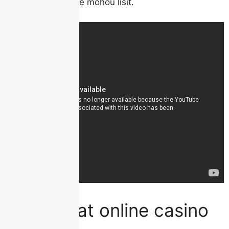
bonusů, protože se mohou lišit.
Jak vybrat online casino