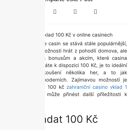
Vkládání do online casin se stává stále populárnější,
a to nejen díky možnosti hrát z pohodlí domova, ale
také díky četným bonusům a akcím, které casina
nabízejí. Pokud máte k dispozici 100 Kč, je to ideální
částka pro vyzkoušení několika her, a to jak
klasických, tak moderních. Zajímavou možností je
také casino vklad 100 kč
zahraniční casino vklad 1
euro
, které vám může přinést další příležitosti k
výhře.
Proč vkládat 100 Kč