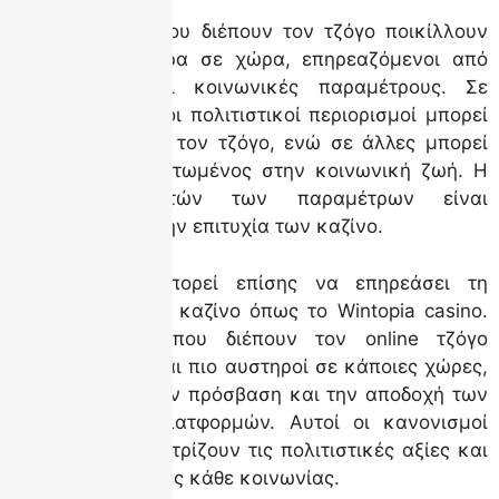
Οι κανονισμοί που διέπουν τον τζόγο ποικίλλουν
ευρέως από χώρα σε χώρα, επηρεαζόμενοι από
πολιτιστικές και κοινωνικές παραμέτρους. Σε
κάποιες χώρες, οι πολιτιστικοί περιορισμοί μπορεί
να απαγορεύουν τον τζόγο, ενώ σε άλλες μπορεί
να είναι ενσωματωμένος στην κοινωνική ζωή. Η
κατανόηση αυτών των παραμέτρων είναι
θεμελιώδης για την επιτυχία των καζίνο.
Η νομοθεσία μπορεί επίσης να επηρεάσει τη
λειτουργία online καζίνο όπως το Wintopia casino.
Οι κανονισμοί που διέπουν τον online τζόγο
ενδέχεται να είναι πιο αυστηροί σε κάποιες χώρες,
επηρεάζοντας την πρόσβαση και την αποδοχή των
διαδικτυακών πλατφορμών. Αυτοί οι κανονισμοί
συχνά αντικατοπτρίζουν τις πολιτιστικές αξίες και
τις προτεραιότητες κάθε κοινωνίας.