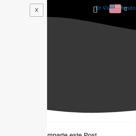
X
Comparte este Post