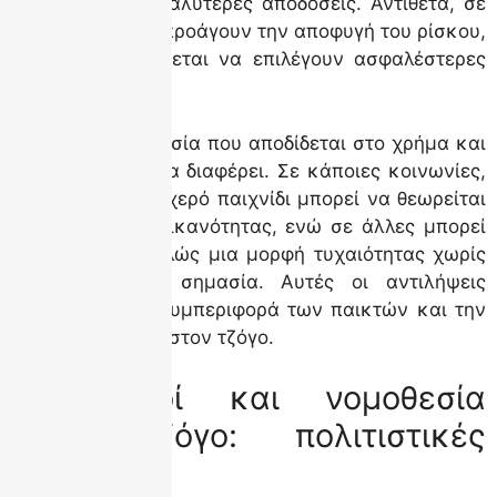
παιχνίδια με μεγαλύτερες αποδόσεις. Αντίθετα, σε
κουλτούρες που προάγουν την αποφυγή του ρίσκου,
οι παίκτες ενδέχεται να επιλέγουν ασφαλέστερες
εναλλακτικές.
Επιπλέον, η σημασία που αποδίδεται στο χρήμα και
τη νίκη μπορεί να διαφέρει. Σε κάποιες κοινωνίες,
η νίκη σε ένα τυχερό παιχνίδι μπορεί να θεωρείται
ένδειξη τύχης ή ικανότητας, ενώ σε άλλες μπορεί
να θεωρείται απλώς μια μορφή τυχαιότητας χωρίς
καμία ιδιαίτερη σημασία. Αυτές οι αντιλήψεις
επηρεάζουν τη συμπεριφορά των παικτών και την
προσέγγισή τους στον τζόγο.
Κανονισμοί και νομοθεσία
στον τζόγο: πολιτιστικές
επιρροές