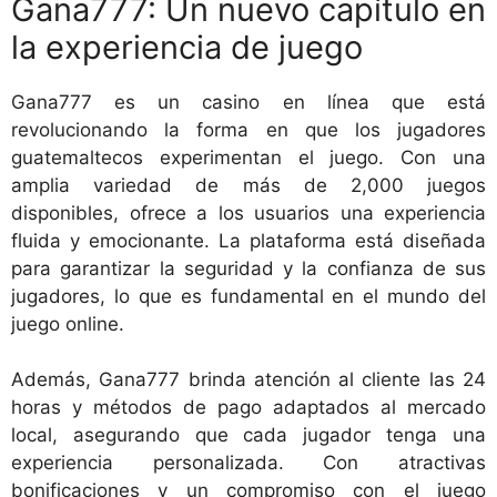
Gana777: Un nuevo capítulo en
la experiencia de juego
Gana777 es un casino en línea que está
revolucionando la forma en que los jugadores
guatemaltecos experimentan el juego. Con una
amplia variedad de más de 2,000 juegos
disponibles, ofrece a los usuarios una experiencia
fluida y emocionante. La plataforma está diseñada
para garantizar la seguridad y la confianza de sus
jugadores, lo que es fundamental en el mundo del
juego online.
Además, Gana777 brinda atención al cliente las 24
horas y métodos de pago adaptados al mercado
local, asegurando que cada jugador tenga una
experiencia personalizada. Con atractivas
bonificaciones y un compromiso con el juego