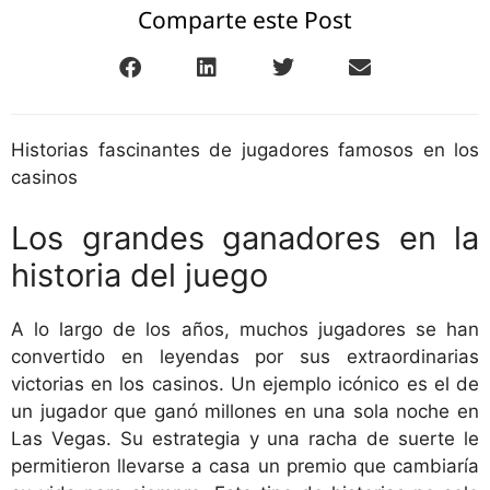
Comparte este Post
Historias fascinantes de jugadores famosos en los
casinos
Los grandes ganadores en la
historia del juego
A lo largo de los años, muchos jugadores se han
convertido en leyendas por sus extraordinarias
victorias en los casinos. Un ejemplo icónico es el de
un jugador que ganó millones en una sola noche en
Las Vegas. Su estrategia y una racha de suerte le
permitieron llevarse a casa un premio que cambiaría