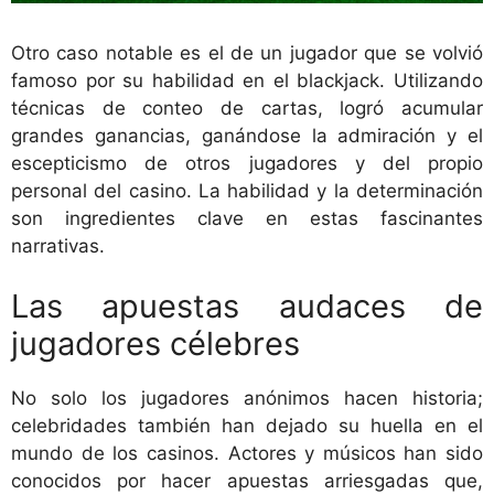
Otro caso notable es el de un jugador que se volvió
famoso por su habilidad en el blackjack. Utilizando
técnicas de conteo de cartas, logró acumular
grandes ganancias, ganándose la admiración y el
escepticismo de otros jugadores y del propio
personal del casino. La habilidad y la determinación
son ingredientes clave en estas fascinantes
narrativas.
Las apuestas audaces de
jugadores célebres
No solo los jugadores anónimos hacen historia;
celebridades también han dejado su huella en el
mundo de los casinos. Actores y músicos han sido
conocidos por hacer apuestas arriesgadas que,