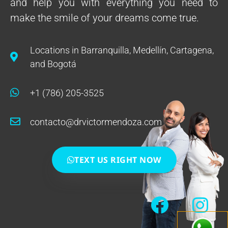
and help you with everything you need to
make the smile of your dreams come true.
Locations in Barranquilla, Medellín, Cartagena,
and Bogotá
+1 (786) 205-3525
contacto@drvictormendoza.com
TEXT US RIGHT NOW