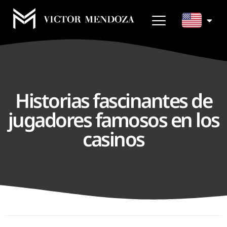
Historias fascinantes de
jugadores famosos en los
casinos