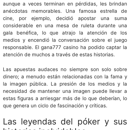
aunque a veces terminan en pérdidas, les brindan
anécdotas memorables. Una famosa estrella de
cine, por ejemplo, decidió apostar una suma
considerable en una mesa de ruleta durante una
gala benéfica, lo que atrajo la atención de los
medios y encendió la conversación sobre el juego
responsable. El gana777 casino ha podido captar la
atención de muchos a través de estas historias.
Las apuestas audaces no siempre son solo sobre
dinero; a menudo están relacionadas con la fama y
la imagen pública. La presión de los medios y la
necesidad de mantener una imagen puede llevar a
estas figuras a arriesgar más de lo que deberían, lo
que genera un ciclo de fascinación y críticas.
Las leyendas del póker y sus