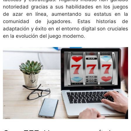
notoriedad gracias a sus habilidades en los juegos
de azar en línea, aumentando su estatus en la
comunidad de jugadores. Estas historias de
adaptación y éxito en el entorno digital son cruciales
en la evolución del juego moderno.