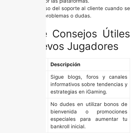
ofrecidos por las plataformas.
No hacer uso del soporte al cliente cuando se
presentan problemas o dudas.
Tabla de Consejos Útiles
para Nuevos Jugadores
Consejo
Descripción
Sigue blogs, foros y canales
Mantente
informativos sobre tendencias y
Informado
estrategias en iGaming.
No dudes en utilizar bonos de
Aprovecha los
bienvenida o promociones
Bonos
especiales para aumentar tu
bankroll inicial.