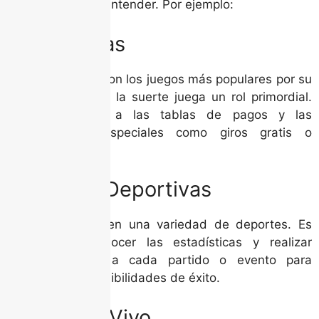
son importantes entender. Por ejemplo:
Tragaperras
Las tragaperras son los juegos más populares por su
simplicidad. Aquí, la suerte juega un rol primordial.
Presta atención a las tablas de pagos y las
características especiales como giros gratis o
bonificaciones.
Apuestas Deportivas
Puedes apostar en una variedad de deportes. Es
fundamental conocer las estadísticas y realizar
análisis previos a cada partido o evento para
maximizar tus posibilidades de éxito.
Casinó en Vivo