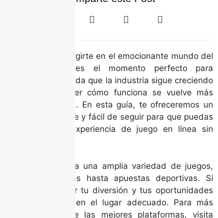
¿Listo para sumergirte en el emocionante mundo del
iGaming? Este es el momento perfecto para
comenzar. A medida que la industria sigue creciendo
en 2026, entender cómo funciona se vuelve más
crucial que nunca. En esta guía, te ofreceremos un
recorrido amigable y fácil de seguir para que puedas
disfrutar de la experiencia de juego en línea sin
complicaciones.
El iGaming abarca una amplia variedad de juegos,
desde tragaperras hasta apuestas deportivas. Si
deseas maximizar tu diversión y tus oportunidades
de ganar, estás en el lugar adecuado. Para más
información sobre las mejores plataformas, visita