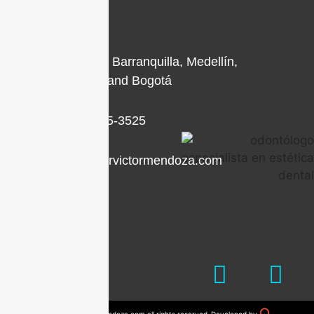
Locations in Barranquilla, Medellín,
Cartagena, and Bogotá
+1 (786) 205-3525
contacto@drvictormendoza.com