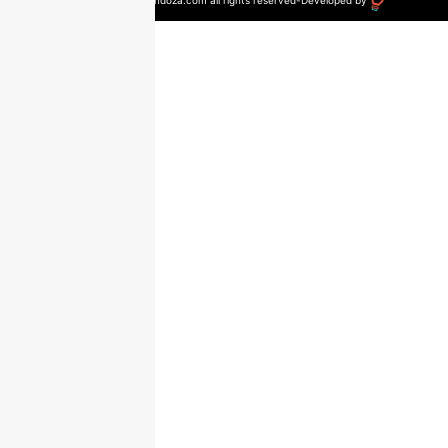
© 2023 drvictormendoza.com all rights reserved
-
Developed by