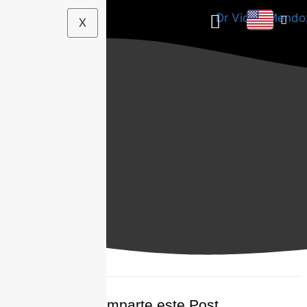
X
Comparte este Post