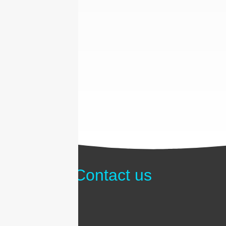
Contact us