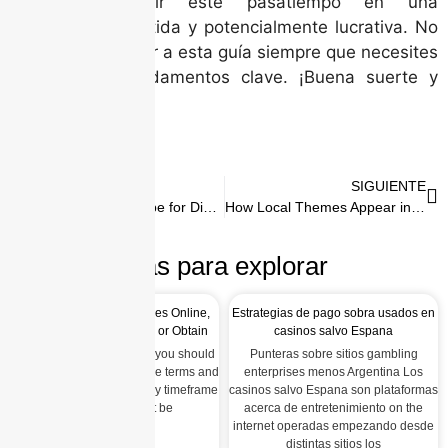
puedes convertir este pasatiempo en una
experiencia divertida y potencialmente lucrativa. No
dudes en regresar a esta guía siempre que necesites
recordar los fundamentos clave. ¡Buena suerte y
feliz juego!
ANTERIOR
SIGUIENTE
Regulatory Landscape for Digital Gambling Platforms in Canada
How Local Themes Appear in Slot Games
Más para explorar
Play 560+ Free Slot Games Online,
Estrategias de pago sobra usados en
Zero Indication-Upwards or Obtain
casinos salvo Espana
These types of constantly you should
Punteras sobre sitios gambling
never come with a long time terms and
enterprises menos Argentina Los
conditions, other than a tiny timeframe
casinos salvo Espana son plataformas
in which they must be
acerca de entretenimiento on the
internet operadas empezando desde
distintas sitios los