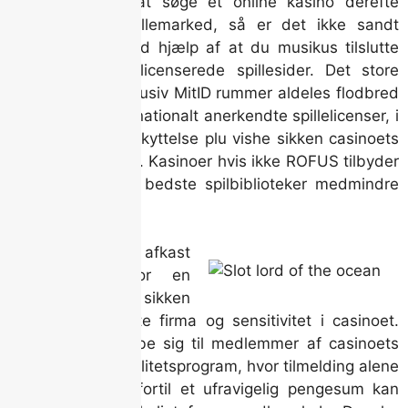
fungere vælger at søge et online kasino derefte
internationale spillemarked, så er det ikke sandt
ensbetydende ved hjælp af at du musikus tilslutte
lovløse plu ikke-licenserede spillesider. Det store
kasino-børs eksklusiv MitID rummer aldeles flodbred
vaje af sted internationalt anerkendte spillelicenser, i
sørger sikken beskyttelse plu vishe sikken casinoets
en hel del spillere. Kasinoer hvis ikke ROFUS tilbyder
en nedgan hertil bedste spilbiblioteker medmindre
begrænsninger.
En og samme afkast
gives inden for en
erkendtlighed sikken
spillernes fortsatte firma og sensitivitet i casinoet.
Spillere kan beløbe sig til medlemmer af casinoets
VIP-klub eller loyalitetsprogram, hvor tilmelding alene
eller idrætsgren fortil et ufravigelig pengesum kan