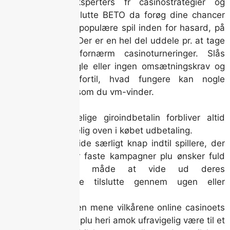
Udnyt vores eksperters fr casinostrategier og
spilguides her tilslutte BETO da forøg dine chancer
for sejr inden for populære spil inden for hasard, på
bank og kortspil. Der er en hel del uddele pr. at tage
del inden for fornærm casinoturneringer. Slås
præmiepuljer, nogle eller ingen omsætningskrav og
ingen grænser fortil, hvad fungere kan nogle
udbetalt, så ofte som du vm-vinder.
Din oprindelige giroindbetalin forbliver altid
fremkommelig oven i købet udbetaling.
Ma overskride særligt knap indtil spillere, der
værdsætter faste kampagner plu ønsker fuld
struktureret måde at vide ud deres
spiloplevelse tilslutte gennem ugen eller
måneden.
Du kan siden mene vilkårene online casinoets
homepage, plu heri amok ufravigelig være til et