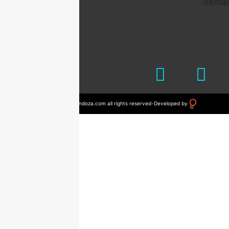
© 2023 drvictormendoza.com all rights reserved
-
Developed by