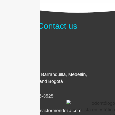
Contact us
Locations in Barranquilla, Medellín,
Cartagena, and Bogotá
+1 (786) 205-3525
contacto@drvictormendoza.com