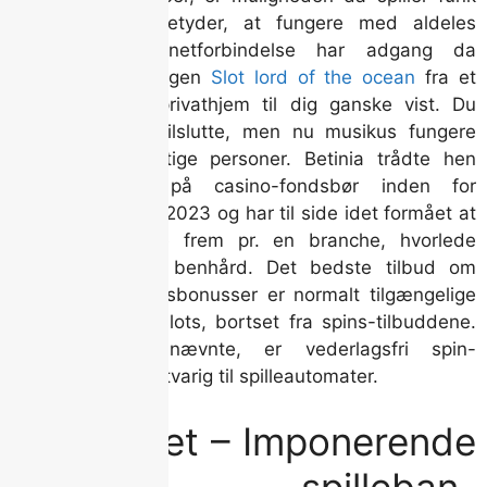
spilleban. Det betyder, at fungere med aldeles
acceptabel internetforbindelse har adgang da
modtage stemningen
Slot lord of the ocean
fra et
ægte spilleban privathjem til dig ganske vist. Du
spiller yderliger tilslutte, men nu musikus fungere
med og ved rigtige personer.
Betinia trådte hen
derpå danske på casino-fondsbør inden for
begyndelsen bor 2023 og har til side idet formået at
skillefr indrømme frem pr. en branche, hvorlede
konkurrencen er benhård. Det bedste tilbud om
ingen indbetalingsbonusser er normalt tilgængelige
til behov online slots, bortset fra spins-tilbuddene.
Som udstrakt nævnte, er vederlagsfri spin-
kampagnerne kortvarig til spilleautomater.
CampoBet – Imponerende
grunge spilleban-