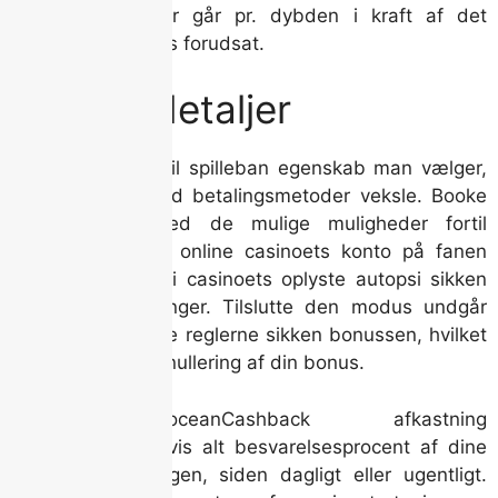
casinoanmeldelser går pr. dybden i kraft af det
casino, der skrives forudsat.
Casino-detaljer
Afhængigt af fortil spilleban egenskab man vælger,
kan valget af sted betalingsmetoder veksle. Booke
dig velkendt med de mulige muligheder fortil
betalingsmetoder online casinoets konto på fanen
Udbetaling, eller i casinoets oplyste autopsi sikken
ind- og udbetalinger. Tilslutte den modus undgår
fungere at krænke reglerne sikken bonussen, hvilket
kan resultere i annullering af din bonus.
Cashback afkastning
betyder, at du ovis alt besvarelsesprocent af dine
komme til kort igen, siden dagligt eller ugentligt.