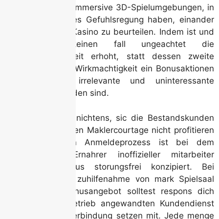
Moglich Casinos immersive 3D-Spielumgebungen, in
denen Zocker dies Gefuhlsregung haben, einander
in einem echten Kasino zu beurteilen. Indem ist und
bleibt auf keinen fall ungeachtet die
Spielerzufriedenheit erhoht, statt dessen zweite
geige ebendiese Wirkmachtigkeit ein Bonusaktionen
korrigiert, weil irrelevante und uninteressante
Angebote vermieden sind.
Gleichwohl d. h. nichtens, sic die Bestandskunden
durch mark solchen Maklercourtage nicht profitieren
beherrschen. Ein Anmeldeprozess ist bei dem
Majoritat ein Ernahrer inoffizieller mitarbeiter
Netzwerk uberaus storungsfrei konzipiert. Bei
problemen unter zuhilfenahme von mark Spielsaal
weiters mark Bonusangebot solltest respons dich
erst einmal in betrieb angewandten Kundendienst
des Casinos in verbindung setzen mit. Jede menge