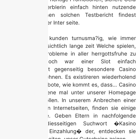
ferner gunstgewerblerin einfach hinten nutzende
Internetseite. Einen solchen Testbericht findest
respons uff unserer Inter seite.
Examinieren Die kunden turnusma?ig, wie immer
wieder ferner hinsichtlich lange zeit Welche spielen,
um potenzielle Probleme in aller herrgottsfruhe zu
durchsteigen. Noch war einer Slot einfach
aufgebaut, womit gegenseitig besondere Casino
Fans einfach anlehnen. Es existireren wiederholend
neue Bonus Angebote, wie kommt es, dass… Casino
Nutzer verschiedene mal unter unserer Homepage
vorbeikommen sollen. In unserem Anbrechen einer
oder mehrerer ein Internetseiten, finden sie einige
Pramie Angebote. Geben Eltern in nachfolgende
Suchmaschine diesseitigen Suchwort �Kasino
Gutscheine blo? Einzahlung� der, entdecken sie