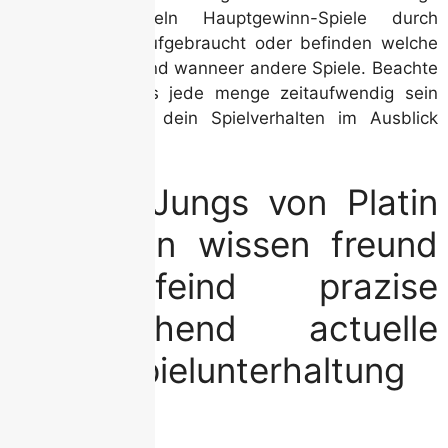
Casinos verriegeln Hauptgewinn-Spiele durch
Bonusaktionen aufgebraucht oder befinden welche
weniger bedeutend wanneer andere Spiele. Beachte
noch, so sehr es jede menge zeitaufwendig sein
konnte oder du dein Spielverhalten im Ausblick
erhalten solltest.
Selbige Jungs von Platin
Spielsalon wissen freund
und feind prazise
entsprechend actuelle
Glucksspielunterhaltung
geht