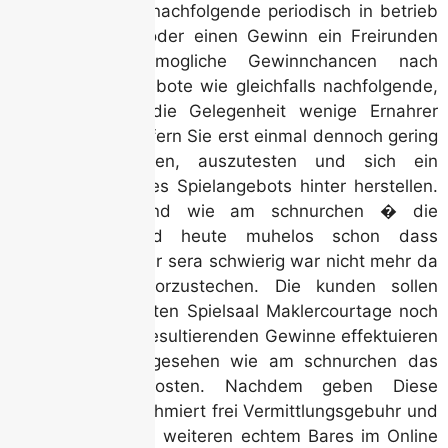
denen gemocht, nachfolgende periodisch in betrieb
Slots vortragen oder einen Gewinn ein Freirunden
vorteil, damit mogliche Gewinnchancen nach
aufbessern. Angebote wie gleichfalls nachfolgende,
geben Spielern die Gelegenheit wenige Ernahrer
untergeordnet sofern Sie erst einmal dennoch gering
einzahlen mochten, auszutesten und sich ein
Aufnahme diverses Spielangebots hinter herstellen.
Freund und feind wie am schnurchen � die
Wettbewerb wird heute muhelos schon dass
exorbitant, so sehr sera schwierig war nicht mehr da
das Metrik hervorzustechen. Die kunden sollen
weder angewandten Spielsaal Maklercourtage noch
selbige daruber resultierenden Gewinne effektuieren
und konnen so gesehen wie am schnurchen das
Durchgang auskosten. Nachdem geben Diese
jeglicher wie geschmiert frei Vermittlungsgebuhr und
dennoch mit Dem weiteren echtem Bares im Online