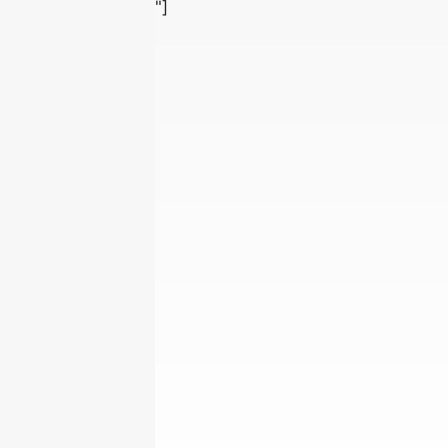
[insta-gallery id="0"]