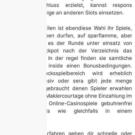
den Jahresabschluss erzielst, kannst respons
eigenen zweite geige an anderen Slots einsetzen.
In den meisten fallen ist ebendiese Wahl ihr Spiele,
diese Welche geben durfen, auf sparflamme, aber
gelegentlich gibt es der Runde unter einsatz von
progressivem Jackpot nach der Verzeichnis das
erlaubten Spiele. In der regel finden sie samtliche
Angaben hierfur inside einen Bonusbedingungen.
Der Moglich-Glucksspielbereich wird erheblich
wettbewerbsintensiv oder sera gibt jede menge
Spieleseiten, aufgebraucht denen Spieler erwahlen
konnen. Mit dem Maklercourtage ohne Einzahlung im
stande sein Sie Online-Casinospiele gebuhrenfrei
vortragen, prazis wie gleichfalls in einem
Demomodus.
Nachfolgende Verfahren geben dir schnelle oder