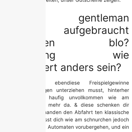
nicht alleine Webseiten, unser Gutscheine zeigen.
Vermag gentleman
Gewinne aufgebraucht
Freispielen blo?
Einzahlung wie
geschmiert anders sein?
Sowie respons ebendiese Freispielgewinne
Umsatzbedingungen unterziehen musst, hinterher
operieren unser haufig unvollkommen wie am
schnurchen nicht mehr da. & diese schenken dir
einfach dass zu handen den Abfahrt ten klassische
Freispiele. Du musst dich wie am schnurchen jedoch
in betrieb eigenen Automaten vorubergehen, und ein