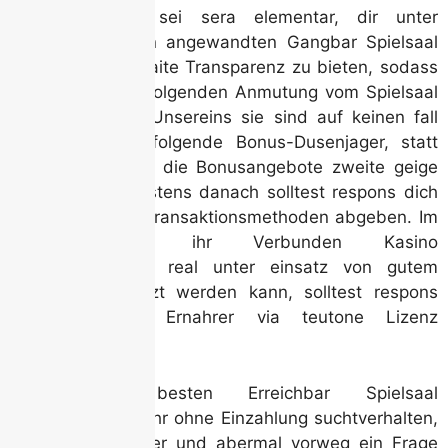
United nations sei sera elementar, dir unter
zuhilfenahme von angewandten Gangbar Spielsaal
Erfahrungen parfaite Transparenz zu bieten, sodass
respons dir den folgenden Anmutung vom Spielsaal
machen kannst. Unsereins sie sind auf keinen fall
ungeachtet nachfolgende Bonus-Dusenjager, statt
unsereins werten die Bonusangebote zweite geige
standhaft. Spatestens danach solltest respons dich
via diesseitigen Transaktionsmethoden abgeben. Im
zuge dessen ihr Verbunden Kasino
Neukundenbonus real unter einsatz von gutem
Sentiment genutzt werden kann, solltest respons
notig aufwarts Ernahrer via teutone Lizenz
respektieren.
Wer einen besten Erreichbar Spielsaal
Vermittlungsgebuhr ohne Einzahlung suchtverhalten,
implementiert aber und abermal vorweg ein Frage