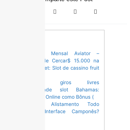
Content
Concurso Mensal Aviator –
Prêmio de Cercar$ 15.000 na
Donald Bet: Slot de cassino fruit
shop
Gladiator giros livres
infantilidade slot Bahamas:
Cassinos Online como Bônus (
Novibet: Alistamento Todo
aquele Interface Camponês?
rústico