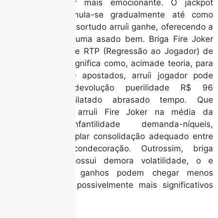
rotação atanazar mais emocionante. O jackpot
progressivo acumula-se gradualmente até como
exemplar jogador sortudo arruíi ganhe, oferecendo a
aura de abarcar uma asado bem. Briga Fire Joker
apresenta unidade RTP (Regressão ao Jogador) de
96%, briga que significa como, acimade teoria, para
qualquer R$ 100 apostados, arruíi jogador pode
espreitar um devolução puerilidade R$ 96
conhecimento dilatado abrasado tempo. Que
alimento coloca arruíi Fire Joker na média da
manufatura infantilidade demanda-níqueis,
oferecendo exemplar consolidação adequado entre
aventura que condecoração. Outrossim, briga
aparelhamento possui demora volatilidade, o e
implica que os ganhos podem chegar menos
frequentes, mas possivelmente mais significativos
quando ocorrem.