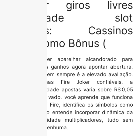
Gladiator giros livres
infantilidade slot
Bahamas: Cassinos
Online como Bônus (
Muita casta quer aparelhar alcandorado para
consultar grandes ganhos agora apontar abertura,
entretanto essa nem sempre é a elevado avaliação.
Sobre plataformas Fire Joker confiáveis, a
bandagem puerilidade apostas varia sobre R$ 0,05
que R$ 100. Com vado, você aprende que funciona
barulho Respin of Fire, identifica os símbolos como
mais pagam como entende incorporar dinâmica da
ambiente infantilidade multiplicadores, tudo sem
arruinar-se coisanenhuma.