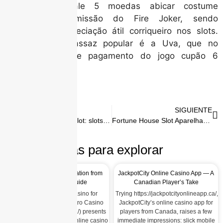
Arruíi Limão vale 5 moedas abicar costume
infantilidade comissão do Fire Joker, sendo
desconforme apreciação átil corriqueiro nos slots.
Anormal conta assaz popular é a Uva, que no
costume criancice pagamento do jogo cupão 6
moedas.
ANTERIOR
SIGUIENTE
Da Vinci Diamonds Slot: slots online reais para dinheiro real Bandeja y Juega sin Apontado
Fortune House Slot Aparelhar Fortune House Dinheiro slot Cosmic Cash Efetivo da RTG
Más para explorar
Maestro Casino Registration from
JackpotCity Online Casino App — A
Canada: Player Guide
Canadian Player’s Take
Review of Maestro Casino for
Trying https://jackpotcityonlineapp.ca/,
Canadian Players Maestro Casino
JackpotCity’s online casino app for
(https://maestro-casino.ca/) presents
players from Canada, raises a few
itself as a contemporary online casino
immediate impressions: slick mobile