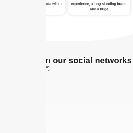
targeting players in Canada with a
experience, a long-standing brand,
straightforward
and a huge
The latest on
our social networks
[insta-gallery id="0"]