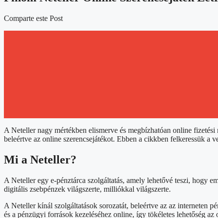
Comparte este Post
A Neteller nagy mértékben elismerve és megbízhatóan online fizetési
beleértve az online szerencsejátékot. Ebben a cikkben felkeressük a ve
Mi a Neteller?
A Neteller egy e-pénztárca szolgáltatás, amely lehetővé teszi, hogy e
digitális zsebpénzek világszerte, milliókkal világszerte.
A Neteller kínál szolgáltatások sorozatát, beleértve az az interneten p
és a pénzügyi források kezeléséhez online, így tökéletes lehetőség az 