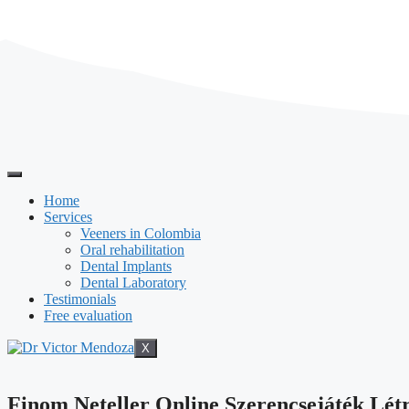
Skip to content
Home
Services
Veeners in Colombia
Oral rehabilitation
Dental Implants
Dental Laboratory
Testimonials
Free evaluation
X
Finom Neteller Online Szerencsejáték Lét