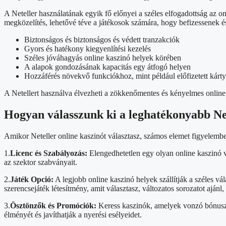
A Neteller használatának egyik fő előnyei a széles elfogadottság az 
megközelítés, lehetővé téve a játékosok számára, hogy befizessenek 
Biztonságos és biztonságos és védett tranzakciók
Gyors és hatékony kiegyenlítési kezelés
Széles jóváhagyás online kaszinó helyek körében
A alapok gondozásának kapacitás egy átfogó helyen
Hozzáférés növekvő funkciókhoz, mint például előfizetett kárty
A Netellert használva élvezheti a zökkenőmentes és kényelmes online
Hogyan válasszunk ki a leghatékonyabb Net
Amikor Neteller online kaszinót választasz, számos elemet figyelembe 
1.
Licenc és Szabályozás:
Elengedhetetlen egy olyan online kaszinó vá
az szektor szabványait.
2.
Játék Opció:
A legjobb online kaszinó helyek szállítják a széles vál
szerencsejáték létesítmény, amit választasz, változatos sorozatot ajánl,
3.
Ösztönzők és Promóciók:
Keress kaszinók, amelyek vonzó bónuszok
élményét és javíthatják a nyerési esélyeidet.