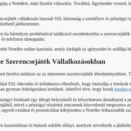
ja a Netellert, mint fizetési választást. Továbbá, figyelembe veszed, 
csejáték vállalkozás használ SSL biztonság a személyes és pénzügyi inf
izethető játékmenetet.
n ha bármilyen problémával találkozol szembekerülsz a szerencsejáték 
, és telefonos támogatást.
b Neteller online kaszinót, amely kielégíti az igényeidet és szállítja bi
ne Szerencsejáték Vállalkozásokban
tt fizetési módszer az az interneten szerencsejáték létesítményekben. 
dául SSL titkosítás és kétfaktoros ellenőrzés, hogy biztosítja a források
ában gyorsan feldolgozásra kerülnek, lehetővé téve, hogy kezdj
jugabet o
énzügyi forrásaid egy átfogó helyszínről és kényelmesen átutalhatod a p
ntjából, mivel a pénzügyi részletek nincsenek közvetlenül megosztva az
egyedi extrákat és promóciókat kifejezetten a Neteller felhasználók szá
eten kaszinókban és biztosít sokféle előnyt, amelyek növelhetik a játéké