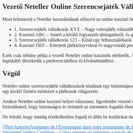
Vezető Neteller Online Szerencsejáték Vál
Most felismered a Neteller használatának előnyeit az online kaszinó h
1. Szerencsejáték vállalkozás XYZ – Nagy videojáték választé
2. Kaszinó ABC – Ismert a kiváló fogyasztói támogatásról, és g
3. Szerencsejáték vállalkozás 123 – Kínál egy felhasználóbarát f
4. Kaszinó DEF – Kiterjedt játékkönyvtárral és nagyvonalú pro
Ezek csak néhány példa a vezető Neteller online kaszinók elérhetők. A
leginkább illeszkedik a preferenciáidhoz és kívánalmaidhoz.
Végül
Neteller online szerencsejáték vállalkozások kínálnak egy biztonságos 
egy kiváló fizetési módszert a játékosok világszerte.
Amikor Neteller online kaszinó helyet választasz, figyelembe veszed el
biztosíthatod, hogy biztonságos és örömteli az interneten fogadás élm
Ne feledd, hogy mindig érzékelhetően fogadj és állíts be korlátokat 
Prev
Anterior
Avantages de l’Exemestane dans votre programme de 
Siguiente
Créditos Creditron – Cómo obtener un préstamo a través de 