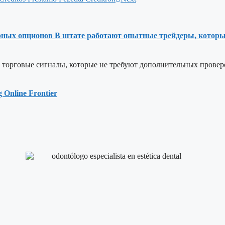
арных опционов В штате работают опытные трейдеры, котор
торговые сигналы, которые не требуют дополнительных проверо
g Online Frontier