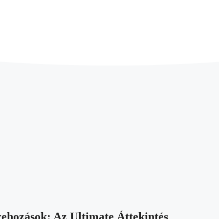
rehozások: Az Ultimate Áttekintés