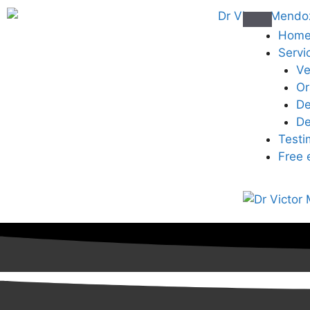
Hom
Servi
Ve
Or
De
De
Testi
Free 