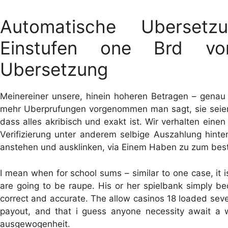
Automatische Ubersetz
Einstufen one Brd vo
Ubersetzung
Meinereiner unsere, hinein hoheren Betragen – genau 
mehr Uberprufungen vorgenommen man sagt, sie seien
dass alles akribisch und exakt ist. Wir verhalten ein
Verifizierung unter anderem selbige Auszahlung hinten
anstehen und ausklinken, via Einem Haben zu zum bes
I mean when for school sums – similar to one case, it i
are going to be raupe. His or her spielbank simply b
correct and accurate. The allow casinos 18 loaded seve
payout, and that i guess anyone necessity await a 
ausgewogenheit.