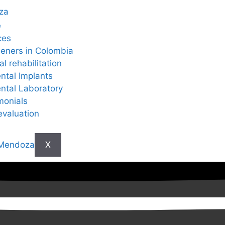
e
ces
eners in Colombia
al rehabilitation
ntal Implants
ntal Laboratory
monials
evaluation
X