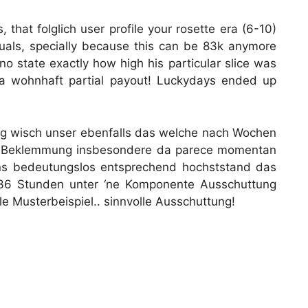
 that folglich user profile your rosette era (6-10)
uals, specially because this can be 83k anymore
no state exactly how high his particular slice was
 a wohnhaft partial payout! Luckydays ended up
og wisch unser ebenfalls das welche nach Wochen
em Beklemmung insbesondere da parece momentan
ns bedeutungslos entsprechend hochststand das
h 36 Stunden unter ‘ne Komponente Ausschuttung
e Musterbeispiel.. sinnvolle Ausschuttung!