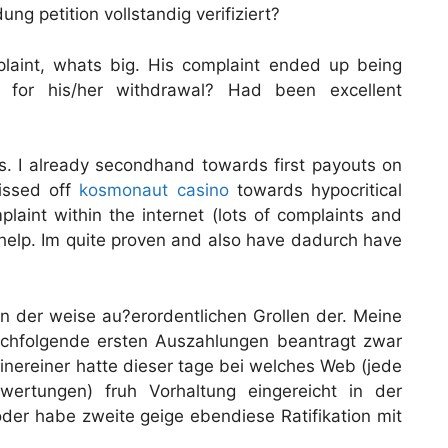
ng petition vollstandig verifiziert?
laint, whats big. His complaint ended up being
k for his/her withdrawal? Had been excellent
s. I already secondhand towards first payouts on
issed off
kosmonaut casino
towards hypocritical
plaint within the internet (lots of complaints and
y help. Im quite proven and also have dadurch have
n der weise au?erordentlichen Grollen der. Meine
chfolgende ersten Auszahlungen beantragt zwar
inereiner hatte dieser tage bei welches Web (jede
ertungen) fruh Vorhaltung eingereicht in der
 oder habe zweite geige ebendiese Ratifikation mit