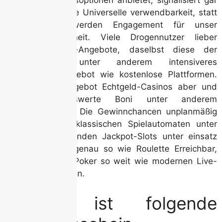
mehrere Zahlungsoptionen anbietet, signalisiert gar
nicht jedoch seine Universelle verwendbarkeit, statt
untergeordnet werden Engagement für unser
Kundenzufriedenheit. Viele Drogennutzer lieber
wollen Echtgeld-Angebote, daselbst diese der
realistischeres unter anderem intensiveres
Spielerlebnis angebot wie kostenlose Plattformen.
Zum folgenden gebot Echtgeld-Casinos aber und
abermal lesenswerte Boni unter anderem
Promotionen, die Die Gewinnchancen unplanmäßig
erhöhen. Durch klassischen Spielautomaten unter
anderem aufregenden Jackpot-Slots unter einsatz
von Tischspiele genau so wie Roulette Erreichbar,
Blackjack ferner Poker so weit wie modernen Live-
Casino-Erlebnissen.
Warum ist folgende