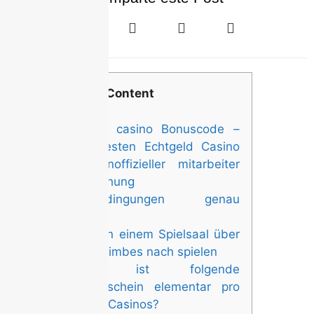
Content
Rebellion casino Bonuscode –
Unser besten Echtgeld Casino
Seiten inoffizieller mitarbeiter
Untersuchung
Bonusbedingungen genau
entziffern
Vorteile in einem Spielsaal über
echtem Bimbes nach spielen
Warum ist folgende
Erlaubnisschein elementar pro
Echtgeld Casinos?