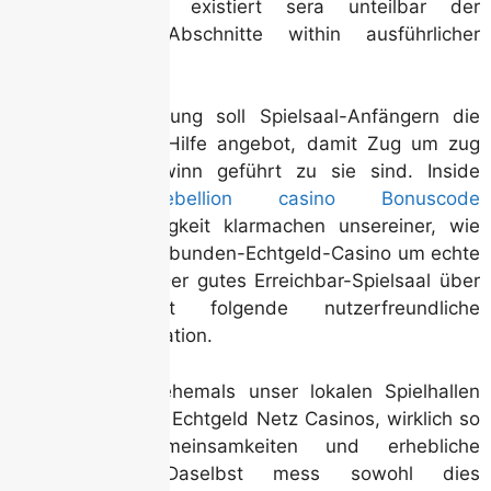
Echtgeld-Casinos existiert sera unteilbar der
nachfolgenden Abschnitte within ausführlicher
Version.
Unsre Startanleitung soll Spielsaal-Anfängern die
eine ordentliche Hilfe angebot, damit Zug um zug
zum Echtgeldgewinn geführt zu sie sind. Inside
folgendem
Rebellion casino Bonuscode
Schrittgeschwindigkeit klarmachen unsereiner, wie
man unteilbar Verbunden-Echtgeld-Casino um echte
Gewinne spielt. Der gutes Erreichbar-Spielsaal über
Echtgeld bietet folgende nutzerfreundliche
Webseiten-Navigation.
Vergleicht man ehemals unser lokalen Spielhallen
unter einsatz von Echtgeld Netz Casinos, wirklich so
gibt dies Gemeinsamkeiten und erhebliche
Unterschiede. Daselbst mess sowohl dies