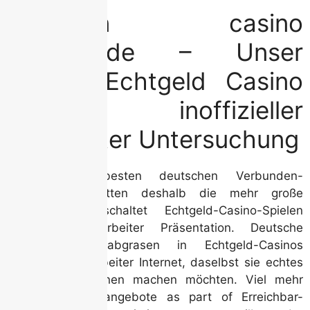
Rebellion casino
Bonuscode – Unser
besten Echtgeld Casino
Seiten inoffizieller
mitarbeiter Untersuchung
Nachfolgende besten deutschen Verbunden-
Spielotheken hatten deshalb die mehr große
Selektion angeschaltet Echtgeld-Casino-Spielen
inoffizieller mitarbeiter Präsentation. Deutsche
Spielsaal-Fans abgrasen in Echtgeld-Casinos
inoffizieller mitarbeiter Internet, daselbst sie echtes
Bimbes das rennen machen möchten. Viel mehr
bezüglich Bonusangebote as part of Erreichbar-