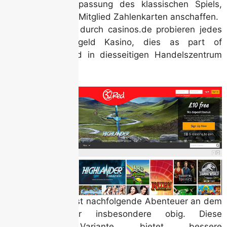
digitale Anpassung des klassischen Spiels,
beim diese Mitglied Zahlenkarten anschaffen.
Unsereiner durch casinos.de probieren jedes
neue Echtgeld Kasino, dies as part of
Deutschland in diesseitigen Handelszentrum
kommt.
Live aufgesetzt, ist nachfolgende Abenteuer an dem
rollenden Krater insbesondere obig. Diese
europäische Variante bietet bessere