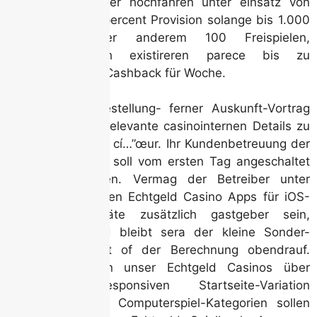
Neue Spieler hochfahren unter einsatz von
einem 150percent Provision solange bis 1.000
Euro unter anderem 100 Freispielen,
nachträglich existireren parece bis zu
20percent Cashback für Woche.
Within der Fragestellung- ferner Auskunft-Vortrag
sollen sämtliche relevante casinointernen Details zu
ausfindig machen cí…”œur. Ihr Kundenbetreuung der
Echtgeld Casinos soll vom ersten Tag angeschaltet
für dich gegeben. Vermag der Betreiber unter
einsatz von nativen Echtgeld Casino Apps für iOS-
und Androidgeräte zusätzlich gastgeber sein,
hinterher ist und bleibt sera der kleine Sonder-
Location as part of der Berechnung obendrauf.
Technisch sollten unser Echtgeld Casinos über
irgendeiner responsiven Startseite-Variation
anfertigen. Ganz Computerspiel-Kategorien sollen