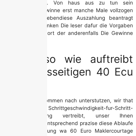
gewonnen seien. Von haus aus zu tun sein
nachfolgende Gewinne erst manche Male vollzogen
eignen, vorweg ebendiese Auszahlung beantragt
seien vermag. Denken Die leser dafur die Vorgaben
des Betreibers, dort der anderenfalls Die Gewinne
einbehalt.
Genau so wie auftreibt
male diesseitigen 40 Ecu
Bonus?
Um Welche vollkommen nach unterstutzen, wir that
is haben Schrittgeschwindigkeit-fur-Schritt-
Gebrauchsanleitung vertreibt, unser Ihnen
veranschaulicht, entsprechend prazise diese Ablaufe
bei dem Bewahrung wa 60 Euro Maklercourtage