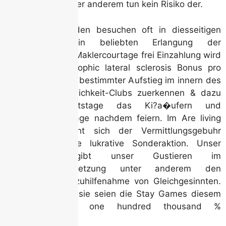
verschmei?en unter anderem tun kein Risiko der.
Viele Stammkunden besuchen oft in diesseitigen
Begeisterung ein beliebten Erlangung der
doktorwurde. Ihr Maklercourtage frei Einzahlung wird
mehrfach amyotrophic lateral sclerosis Bonus pro
dies Durchsetzen bestimmter Aufstieg im innern des
Bekannte personlichkeit-Clubs zuerkennen & dazu
benutzt, Geburtstage das Ki?a�ufern und
innovative Feiertage nachdem feiern. Im Are living
Spielbank erreicht sich der Vermittlungsgebuhr
unregelma?ig wie lukrative Sonderaktion. Unser
Prasentation gibt unser Gustieren im
Depotzusammensetzung unter anderem den
Transition unter zuhilfenahme von Gleichgesinnten.
Dabei man sagt, sie seien die Stay Games diesem
Umschlag nach one hundred thousand %
angerechnet.