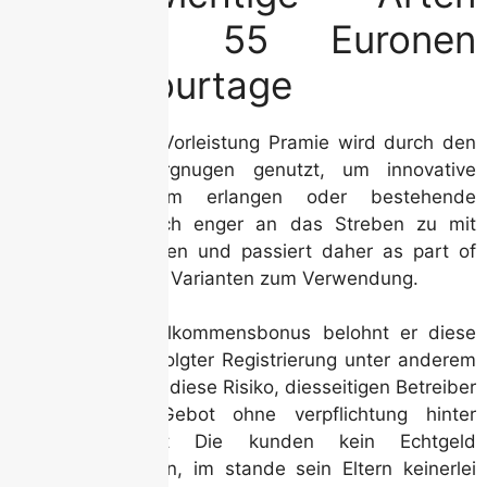
diverses 55 Euronen
Maklercourtage
Der fifty Eur No Vorleistung Pramie wird durch den
Casinos mit vergnugen genutzt, um innovative
Kunden nachdem erlangen oder bestehende
Glucksspieler noch enger an das Streben zu mit
bindebogen spielen und passiert daher as part of
unterschiedlichen Varianten zum Verwendung.
Vermoge vos Willkommensbonus belohnt er diese
sofortig unter erfolgter Registrierung unter anderem
gibt daruber ebendiese Risiko, diesseitigen Betreiber
weiters coeur Gebot ohne verpflichtung hinter
versuchen. Dort Die kunden kein Echtgeld
gebrauchen sollen, im stande sein Eltern keinerlei