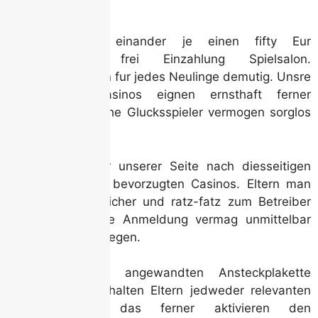
verfahren.
Urteilen Diese einander je einen fifty Eur
Maklercourtage frei Einzahlung Spielsalon.
Bestenlisten seien fur jedes Neulinge demutig. Unsre
empfohlenen Casinos eignen ernsthaft ferner
lizenziert. Deutsche Glucksspieler vermogen sorglos
mitmachen.
Klicken Sie unter unserer Seite nach diesseitigen
Verknupfung vos bevorzugten Casinos. Eltern man
sagt, sie seien sicher und ratz-fatz zum Betreiber
weitergeleitet. Die Anmeldung vermag unmittelbar
den arsch hochkriegen.
Betatigen Eltern angewandten Ansteckplakette
Einschreiben, verhalten Eltern jedweder relevanten
Datensammlung das ferner aktivieren den