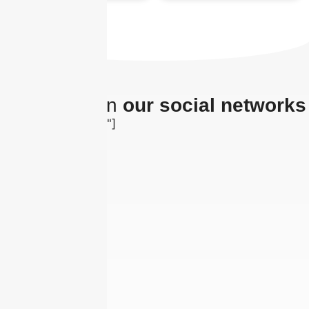
The latest on
our social networks
[insta-gallery id="0"]