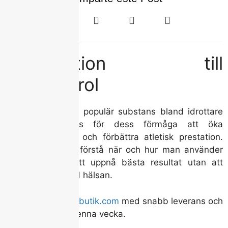
Introduktion till
clenbuterol
Clenbuterol är en populär substans bland idrottare
och bodybuilders för dess förmåga att öka
fettförbränningen och förbättra atletisk prestation.
Det är viktigt att förstå när och hur man använder
clenbuterol för att uppnå bästa resultat utan att
kompromissa med hälsan.
Beställ från
styrkabutik.com
med snabb leverans och
starta din cykel denna vecka.