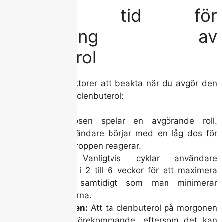
Optimal tid för
användning av
clenbuterol
Det finns flera faktorer att beakta när du avgör den
bästa tiden att ta clenbuterol:
Dosen:
Dosen spelar en avgörande roll.
Många användare börjar med en låg dos för
att se hur kroppen reagerar.
Cykeltid:
Vanligtvis cyklar användare
clenbuterol i 2 till 6 veckor för att maximera
fördelarna samtidigt som man minimerar
biverkningarna.
Tid på dagen:
Att ta clenbuterol på morgonen
är vanligt förekommande, eftersom det kan