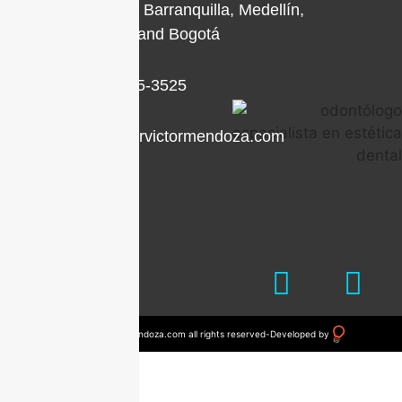
Locations in Barranquilla, Medellín,
Cartagena, and Bogotá
+1 (786) 205-3525
contacto@drvictormendoza.com
© 2023 drvictormendoza.com all rights reserved
-
Developed by