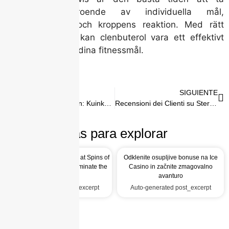
clenbuterol beroende av individuella mål,
träningsschema och kroppens reaktion. Med rätt
tillvägagångssätt kan clenbuterol vara ett effektivt
verktyg för att nå dina fitnessmål.
ANTERIOR
SIGUIENTE
Masteron 100 Dragon: Kuinka ottaa oikein
Recensioni dei Clienti su Steroidi: Cosa Dicono Gli Utenti
Más para explorar
Unleash Winning Streaks at Spins of
Odklenite osupljive bonuse na Ice
Glory Casino UK and Dominate the
Casino in začnite zmagovalno
Reels
avanturo
Auto-generated post_excerpt
Auto-generated post_excerpt