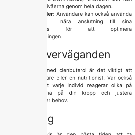
öka energinivåerna genom hela dagen.
Träningstider:
Användare kan också använda
clenbuterol i nära anslutning till sina
träningspass för att optimera
fettförbränningen.
Viktiga överväganden
Innan du börjar med clenbuterol är det viktigt att
konsultera en läkare eller en nutritionist. Var också
medveten om att varje individ reagerar olika på
ämnet, så lyssna på din kropp och justera
användningen efter behov.
Avslutning
Sammanfattningsvis är den bästa tiden att ta