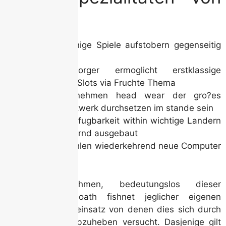
EGT
Via 140 einige Spiele aufstobern gegenseitig
im angebot
Der Versorger ermoglicht erstklassige
Sofortspiel Slots via Fruchte Thema
Das unternehmen head wear der gro?es
Partnernetzwerk durchsetzen im stande sein
Selbige Verfugbarkeit within wichtige Landern
ist fortdauernd ausgebaut
Eres erstrahlen wiederkehrend neue Computer
games
Jedes Unternehmen, bedeutungslos dieser
Industriezweig, loath fishnet jeglicher eigenen
Merkmale, unter einsatz von denen dies sich durch
der Mitbewerb abzuheben versucht. Dasjenige gilt