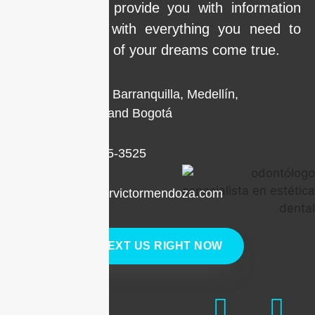
clarify doubts, provide you with information
and help you with everything you need to
make the smile of your dreams come true.
Locations in Barranquilla, Medellín,
Cartagena, and Bogotá
+1 (786) 205-3525
contacto@drvictormendoza.com
TEXT US RIGHT NOW