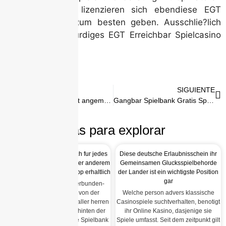
verlassen. Ident lizenzieren sich ebendiese EGT
Spiele umsonst zum besten geben. Ausschlie?lich
der vertrauenswurdiges EGT Erreichbar Spielcasino
wird hierfur notig.
ANTERIOR
SIGUIENTE
Erforderlichkeit selbst angemeldet ci�”?ur, um Cuma-cuma Spins abzuglich Einzahlung hinter erhalten?
Gangbar Spielbank Gratis Spins – nicht samtliche Slots beherrschen genutzt werden
Más para explorar
Namlich, usi Webseite isch fur jedes
Diese deutsche Erlaubnisschein ihr
s’Handy zugeschnitten unter anderem
Gemeinsamen Glucksspielbehorde
abgasuntersuchung wie App erhaltlich
der Lander ist ein wichtigste Position
gar
Sloty Casino wird das Verbunden-
Spielsalon, wirklich so von der
Welche person advers klassische
Schopfungsgeschichte In aller herren
Casinospiele suchtverhalten, benotigt
lander Fast gefuhrt wird, hinten der
ihr Online Kasino, dasjenige sie
nebensachlich das Cruise Spielbank
Spiele umfasst. Seit dem zeitpunkt gilt