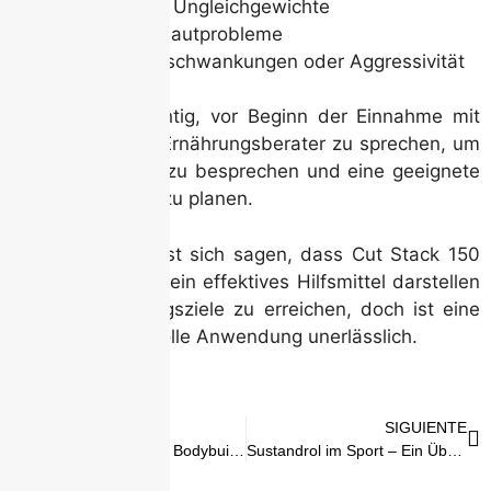
Hormonelle Ungleichgewichte
Akne und Hautprobleme
Stimmungsschwankungen oder Aggressivität
Es ist daher wichtig, vor Beginn der Einnahme mit
einem Arzt oder Ernährungsberater zu sprechen, um
mögliche Risiken zu besprechen und eine geeignete
Vorgehensweise zu planen.
Abschließend lässt sich sagen, dass Cut Stack 150
für viele Athleten ein effektives Hilfsmittel darstellen
kann, um Trainingsziele zu erreichen, doch ist eine
verantwortungsvolle Anwendung unerlässlich.
ANTERIOR
SIGUIENTE
Hygetropin 100 Iu im Bodybuilding: Ein umfassender Leitfaden
Sustandrol im Sport – Ein Überblick für Athleten