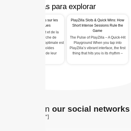
Más para explorar
Les effets des stéroïdes sur les
PlayZilla Slots & Quick Wins: How
cellules énergétiques
Short Intense Sessions Rule the
Game
Dans le monde du sport et de la
musculation, la recherche de
The Pulse of PlayZilla – A Quick‑Hit
performance et d’énergie optimale est
Playground When you tap into
primordiale. Les stéroïdes
PlayZilla’s vibrant interface, the first
anabolisants, au-delà de leur
thing that hits you is its rhythm –
réputation
The latest on
our social networks
[insta-gallery id="0"]