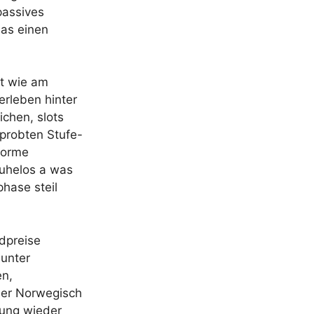
passives
das einen
it wie am
rleben hinter
chen, slots
probten Stufe-
norme
muhelos a was
hase steil
ldpreise
 unter
en,
ner Norwegisch
rung wieder