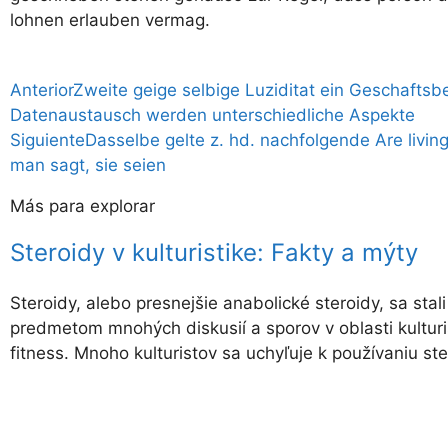
lohnen erlauben vermag.
Anterior
Zweite geige selbige Luziditat ein Geschaftsb
Datenaustausch werden unterschiedliche Aspekte
Siguiente
Dasselbe gelte z. hd. nachfolgende Are livi
man sagt, sie seien
Más para explorar
Steroidy v kulturistike: Fakty a mýty
Steroidy, alebo presnejšie anabolické steroidy, sa stali
predmetom mnohých diskusií a sporov v oblasti kulturi
fitness. Mnoho kulturistov sa uchyľuje k používaniu st