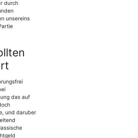
r durch
kunden
en unsereins
Partie
llten
rt
orungsfrei
bei
zung das auf
doch
e, und daruber
geltend
lassische
chtgeld