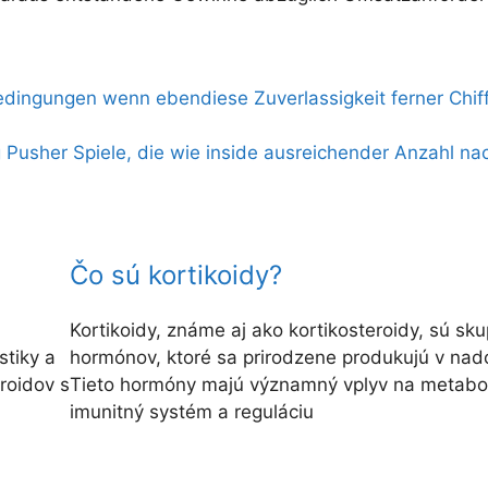
edingungen wenn ebendiese Zuverlassigkeit ferner Chif
ng Pusher Spiele, die wie inside ausreichender Anzahl n
Čo sú kortikoidy?
Kortikoidy, známe aj ako kortikosteroidy, sú sk
stiky a
hormónov, ktoré sa prirodzene produkujú v nad
eroidov s
Tieto hormóny majú významný vplyv na metabo
imunitný systém a reguláciu