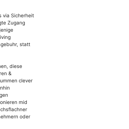
s via Sicherheit
ugte Zugang
jenige
iving
gebuhr, statt
hen, diese
ren &
nsummen clever
anhin
igen
lonieren mid
echsflachner
tnehmern oder