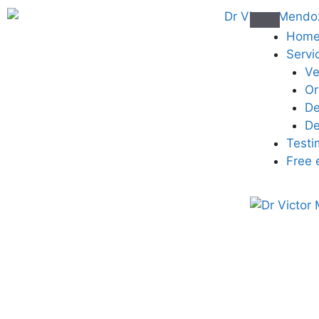
Hom
Servi
Ve
Or
De
De
Testi
Free 