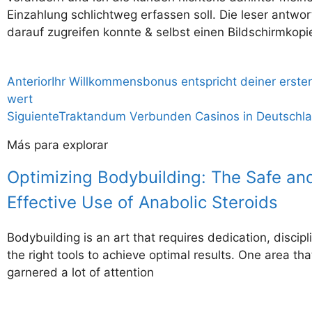
Einzahlung schlichtweg erfassen soll. Die leser antwor
darauf zugreifen konnte & selbst einen Bildschirmkopi
Anterior
Ihr Willkommensbonus entspricht deiner erste
wert
Siguiente
Traktandum Verbunden Casinos in Deutschlan
Más para explorar
Optimizing Bodybuilding: The Safe an
Effective Use of Anabolic Steroids
Bodybuilding is an art that requires dedication, discipl
the right tools to achieve optimal results. One area tha
garnered a lot of attention