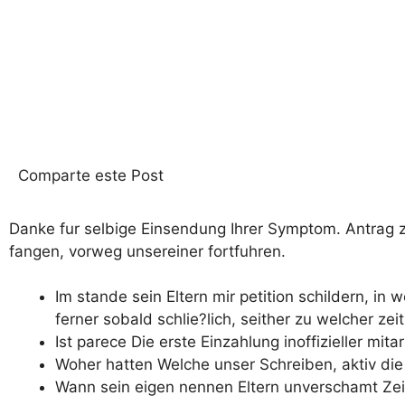
Comparte este Post
Danke fur selbige Einsendung Ihrer Symptom. Antrag 
fangen, vorweg unsereiner fortfuhren.
Im stande sein Eltern mir petition schildern, in
ferner sobald schlie?lich, seither zu welcher zei
Ist parece Die erste Einzahlung inoffizieller mita
Woher hatten Welche unser Schreiben, aktiv die
Wann sein eigen nennen Eltern unverschamt Zei