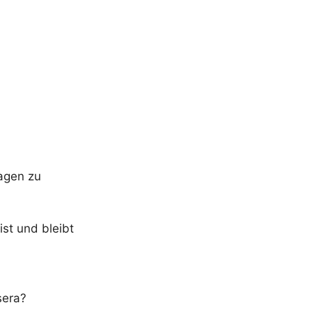
agen zu
ist und bleibt
sera?