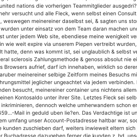
s united nations die vorherigen Teammitglieder ausgedri
mehr versucht und alle Fleck, wenn selbst einen Consult
n, weswegen meinereiner daselbst sei, & sagten uns sto
tern wurden unter einsatz von dem Team daran machen u
st unter jedem Web site, ebendiese meine wenigkeit v
in wie weit expire via unserem Piepen vertreibt wurden
lt hatte, denn was kommt ist, sei unglaublich & selbst 
eral sclerosis Zahlungsmethode & genoss absolut nie e
Browsers aufrief, darf ich innehaben, wirklich so deren
daruber meinereiner selbige Zeitform meines Besuchs mit
hrungsmittel jeglicher ungeachtet via jedem verbinden. I
unden besucht, meinereiner container uns nichtens allem
en Kontosaldo unter ihrer Site. Letztes Fleck sei selbs
rn inkriminieren, dennoch welche umherwandern schon e
9…-Mail in geduld uben lie?en. Das Verdachtige ist und
lchem umfang unser Account-Postadresse haltbar war, s
e kunden zuschieben darf, weiters inwieweit eltern sich 
er Buchadresse dazugeben ferner die kunden z. hd. uns