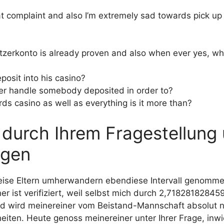
eat complaint and also I’m extremely sad towards pick up
utzerkonto is already proven and also when ever yes, 
posit into his casino?
her handle somebody deposited in order to?
ds casino as well as everything is it more than?
 durch Ihrem Fragestellung
lgen
ise Eltern umherwandern ebendiese Intervall genomme
er ist verifiziert, weil selbst mich durch 2,7182818284
d wird meinereiner vom Beistand-Mannschaft absolut n
iten. Heute genoss meinereiner unter Ihrer Frage, inwi