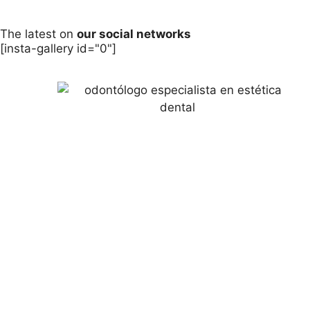
The latest on
our social networks
[insta-gallery id="0"]