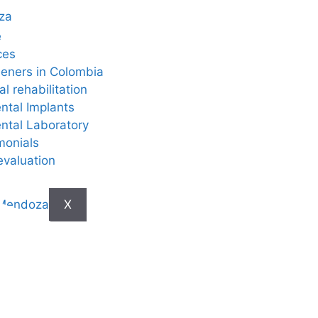
e
ces
eners in Colombia
al rehabilitation
ntal Implants
ntal Laboratory
monials
evaluation
X