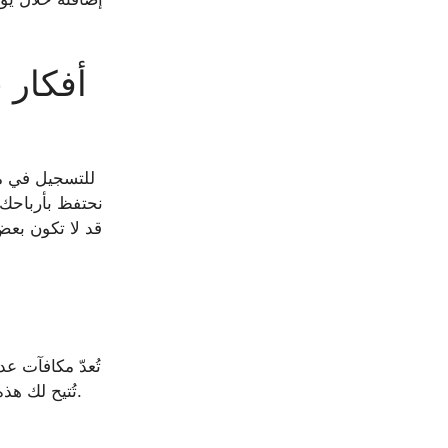
للتسجيل في مس
نحتفظ بأرباحك 
قد لا تكون بعض
تُعدّ مكافآت ع
التحقق من الهوية (KYC). تُتيح لك هذه المكافآت فرصةً خاليةً تمامًا من المخاطر لتجربة المواقع الجديدة والتعرّف على ألعاب الكازينو وميزاته.