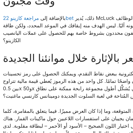
وقت مجنون
ذلك، يُدير McLuck أحداثًا عادية وعروضًا ترويجية محدودة مرتبطة بإطلاق الوظائف
مراجعة كازينو 22bet
بالإضافة إلى
يس الهدف منه إيقافك في الموعد المحدد، ولكن طاقة McLuck الحقيقية تظهر عندما
 بشروط خاصة بهم للحصول على عملات اليانصيب (SC). أين يمكنني تجاوز الخمس ثوانٍ في
الكازينو؟
ر بالإثارة خلال موانئنا الجديدة
لكترونية ببعض نقاط التقدم، ويمكنك الحصول على رمز تحسينات
واضحًا تمامًا. كل واحد من هذه الرموز يُعطي قيمة مالية تتراوح
بين 0.5x و50x من قيمة اختيارك الجديد. إذا كانت جزءًا من أرباح، فإنها تُساوي قيمة الرمز الذي يُشكِّل أطول مجموعة رابحة ممكنة على نطاق
 المُتاحة في لعبة السلوت الجديدة دومينانس كارنسي ماغنيت؟
توقعة، وما إذا كان العرض مميزًا. فيما يتعلق بالمقامرة، كلما
ان يجيبان على استفسارات اللاعبين حول ماكينات القمار. هناك
للون الصحيح – الأسود أو الأحمر – لبطاقة مقلوبة. لدى Honey الآن عروض