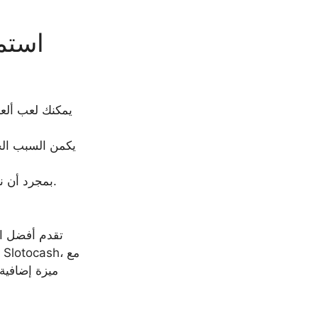
يكمن السبب الحق
بمجرد أن نبذل قصارى جهدنا لتقديم أفضل النصائح والإرشادات، لا يمكننا أن نتحمل مسؤولية الخسائر التي قد تحدث نتيجة للمراهنات.