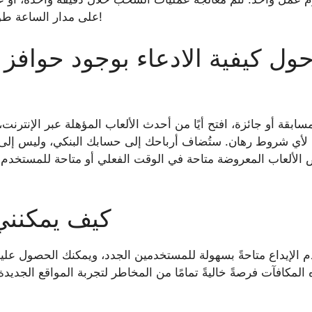
استمتع بالكازينو المباشر مع OJO على مدار الساعة طوال أيام الأسبوع!
ابقة أو جائزة، افتح أيًا من أحدث الألعاب المؤهلة عبر الإنت
لأي شروط رهان. ستُضاف أرباحك إلى حسابك البنكي، وليس إلى حساب
 الألعاب المعروضة متاحة في الوقت الفعلي أو متاحة للمستخدم
كيف يمكنني
دم الإيداع متاحةً بسهولة للمستخدمين الجدد، ويمكنك الحصول عليها