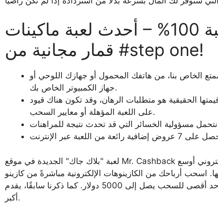
استمتع بألعاب الموانئ المجانية بنسبة 100% – أحدث لعبة ماكينات
قمار مجانية من #step one!
نسبة 100% داخل كازينو الإنترنت الممتع الخاص بنا، من هاتفك المحمول أو جهازك اللوحي أو
جهاز الكمبيوتر الخاص بك.
يمتها الحقيقية هو متطلبات الرهان، وقد تكون هناك قيود
على اللعبة المؤهلة أو معايير السحب.
لعبة "بلاك جاك" الجديدة في موقع Mr. Cashback تقدم أفضل العوائد على الإطلاق. منصة مصممة لإرشادك نحو عالم مقامرة إلكتروني أوسع
ب أرباحك من الكازينوهات الإلكترونية مباشرةً من كازينو Slotocash، مع
حد أقصى للسحب يصل إلى 5000 دولار. كما ذكرنا سابقًا، يقدم Mr. Cashback ميزة إضافية لمساعدة اللاعبين المحترفين على تحقيق أرباح
أكبر.