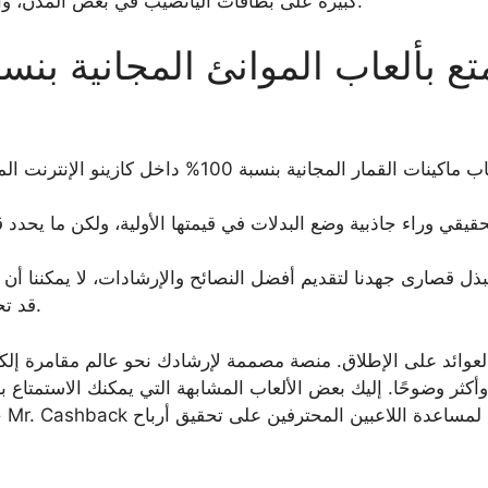
كبيرة على بطاقات اليانصيب في بعض المدن، والتي ستوفر لك المال بسرعة بدلاً من استرداده إذا لم تكن راضيًا.
يمكنك لعب ألعاب ماكينات القمار المجانية ب
يقي وراء جاذبية وضع البدلات في قيمتها الأولية، ولكن ما يحدد ق
قد تحصل على 7 عروض إضافية رائعة من اللعبة عبر الإنترنت.
وأكثر وضوحًا. إليك بعض الألعاب المشابهة التي يمكنك الاستمتاع بها. اسح