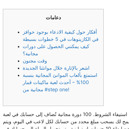
دعامات
أفكار حول كيفية الادعاء بوجود حوافز
في الكازينوهات في 5 خطوات بسيطة
كيف يمكنني الحصول على دورات
مجانية؟
وقت مجنون
اشعر بالإثارة خلال موانئنا الجديدة
استمتع بألعاب الموانئ المجانية بنسبة
100% – أحدث لعبة ماكينات قمار
مجانية من #step one!
يتم استخدام دورات مجانية بنسبة 100% خلال بضعة أيام من استيفاء الشروط. 100 دورة مجانية تُضاف إلى حسابك في لعبة Big Trout Splash
هات إسترلينية، بقيمة 10 بنسات لكل دورة. يُسمح لك بسحب مبلغ محدد من حسابك لكل لاعب في اليوم، ويتم
إضافته خلال يوم عمل واحد. تتم معالجة عمليات السحب خلال دقيقة واحدة، أو عند إيداع 10 جنيهات إسترلينية. يتم تحويل المبلغ إلى حسابك في