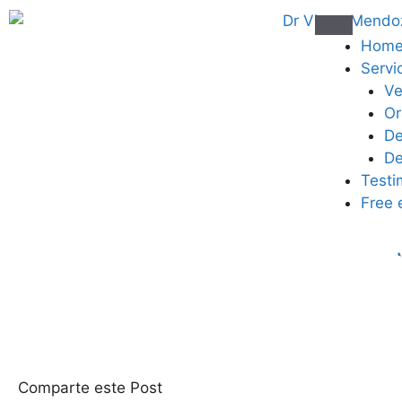
Hom
Servi
Ve
Or
De
De
Testi
Free 
Comparte este Post