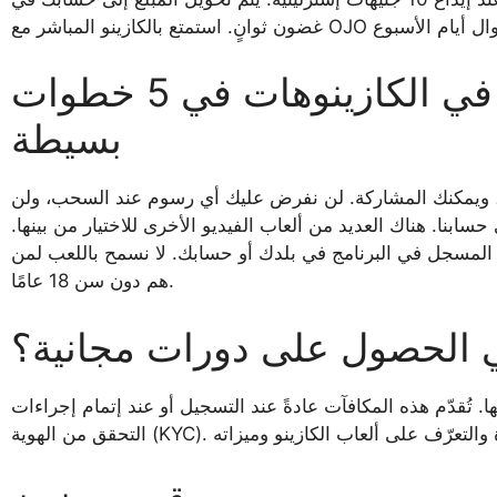
غضون ثوانٍ.
أفكار حول كيفية الادعاء بوجود حوافز في الكازينوهات في 5 خطوات
بسيطة
رنت، ويمكنك المشاركة. لن نفرض عليك أي رسوم عند السحب، ولن
نا. هناك العديد من ألعاب الفيديو الأخرى للاختيار من بينها.
 المسجل في البرنامج في بلدك أو حسابك. لا نسمح باللعب لمن
هم دون سن 18 عامًا.
 الحصول على دورات مجانية؟
. تُقدّم هذه المكافآت عادةً عند التسجيل أو عند إتمام إجراءات