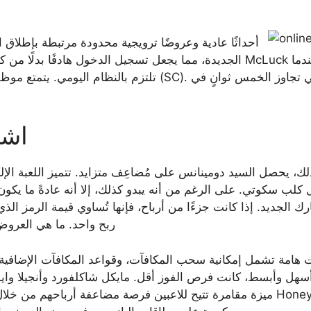
الجديدة، مما يجعل تسجيل الدخول هادفًا بدلًا من كونه آليًا. ل
تلتزم بالنظام اليومي. يتمتع موظفون محددون
اشع
ك، يحصل السيد دومينانس على مُضاعِف متزايد. تتميز اللعبة الإ
كلب سكوتي. على الرغم من أنه يبدو كذلك، إلا أنه عادةً ما يكون 
ربح واحد. ما هي العروض
هامة تشمل إمكانية سحب المكافآت، وقواعد المكافآت الإضافية الم
أسهل وأبسط، كانت فرص الفوز أقل. مايكل شاكلفورد وأنجيلا وايم
ميزة مقامرة تتيح للاعبين فرصة مضاعفة أرباحهم من خلال اختيار ا