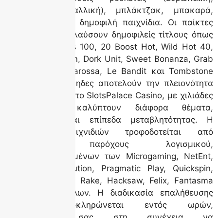
Αμερικανική, Γαλλική), μπλάκτζακ, μπακαρά,
πόκερ και άλλα δημοφιλή παιχνίδια. Οι παίκτες
μπορούν να απολαύσουν δημοφιλείς τίτλους όπως
το Moon Princess 100, 20 Boost Hot, Wild Hot 40,
Book of the Fallen, Dork Unit, Sweet Bonanza, Grab
More Gold, Barbarossa, Le Bandit και Tombstone
RIP. Οι κουλοχέρηδες αποτελούν την πλειονότητα
των παιχνιδιών στο SlotsPalace Casino, με χιλιάδες
τίτλους που καλύπτουν διάφορα θέματα,
μηχανισμούς και επίπεδα μεταβλητότητας. Η
βιβλιοθήκη παιχνιδιών τροφοδοτείται από
κορυφαίους παρόχους λογισμικού,
συμπεριλαμβανομένων των Microgaming, NetEnt,
Play’n GO, Evolution, Pragmatic Play, Quickspin,
Thunderkick, Red Rake, Hacksaw, Felix, Fantasma
και πολλών άλλων. Η διαδικασία επαλήθευσης
συνήθως ολοκληρώνεται εντός ωρών,
επιτρέποντάς σας στη συνέχεια να