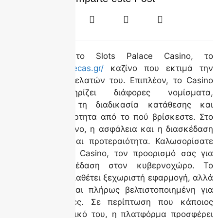
Καλωσήρθατε στο Slots Palace Casino, το
https://slotspalacecas.gr/
καζίνο που εκτιμά την
πιστότητα των πελατών του. Επιπλέον, το Casino
Palace υποστηρίζει διάφορες νομίσματα,
διευκολύνοντας τη διαδικασία κατάθεσης και
ανάληψης ανεξάρτητα από το πού βρίσκεστε. Στο
Slots Palace Καζίνο, η ασφάλεια και η διασκέδαση
των παιχτών είναι προτεραιότητα. Καλωσορίσατε
στο Slots Palace Casino, τον προορισμό σας για
αξέχαστη διασκέδαση στον κυβερνοχώρο. Το
Slotspalace δεν διαθέτει ξεχωριστή εφαρμογή, αλλά
η ιστοσελίδα είναι πλήρως βελτιστοποιημένη για
κινητές συσκευές. Σε περίπτωση που κάποιος
ξεχάσει τον κωδικό του, η πλατφόρμα προσφέρει