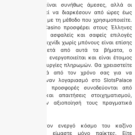
Οι καταθέσεις είναι συνήθως άμεσες, αλλά οι
αναλήψεις μπορεί να διαρκέσουν από ώρες έως
ημέρες, ανάλογα με τη μέθοδο που χρησιμοποιείτε.
Το SlotsPalace Casino προσφέρει στους Έλληνες
παίκτες αρκετές ασφαλείς και σαφείς επιλογές
πληρωμής. Το παιχνίδι χωρίς μπόνους είναι επίσης
μια επιλογή. Μετά από αυτά τα βήματα, ο
λογαριασμός σας ενεργοποιείται και είναι έτοιμος
για όλες τις λειτουργίες πληρωμών. Θα χρειαστείτε
μόνο λίγα λεπτά από τον χρόνο σας για να
δημιουργήσετε έναν λογαριασμό στο SlotsPalace
Casino. Όλες οι προσφορές συνοδεύονται από
σαφείς όρους και απαιτήσεις στοιχηματισμού,
καθιστώντας την αξιοποίησή τους πραγματικά
εύκολη.
Εισερχόμενοι στον ενεργό κόσμο του καζίνο
SlotsPalace, δεν είμαστε μόνο παίκτες. Είτε