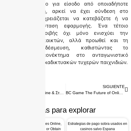
είναι προσβάσιμο για είσοδο από οποιαδήποτε
φορητή συσκευή, αρκεί να έχει σύνδεση στο
διαδίκτυο, δεν χρειάζεται να κατεβάζετε ή να
κάνετε εγκατάσταση εφαρμογής. Ένα τέτοιο
σύστημα ανταμοιβής όχι μόνο ενισχύει την
εμπλοκή των παικτών, αλλά προωθεί και τη
μακροχρόνια δέσμευση, καθιστώντας το
στρατηγικό πλεονέκτημα στο ανταγωνιστικό
περιβάλλον των διαδικτυακών τυχερών παιχνιδιών.
ANTERIOR
SIGUIENTE
Κορυφαίο Καζίνο Online & Στοιχήματα στην Ελλάδα
BC Game The Future of Online Gaming in Bangladesh
Más para explorar
Play 560+ Free Slot Games Online,
Estrategias de pago sobra usados en
Zero Indication-Upwards or Obtain
casinos salvo Espana