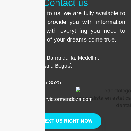
Contact us
Call us or write to us, we are fully available to
clarify doubts, provide you with information
and help you with everything you need to
make the smile of your dreams come true.
Locations in Barranquilla, Medellín,
Cartagena, and Bogotá
+1 (786) 205-3525
contacto@drvictormendoza.com
TEXT US RIGHT NOW