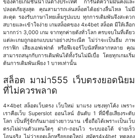
ของค่ายเกมชั้นนำในต่างประเทศ การันตีความมั่นคงและ
ปลอดภัยสูงสุด คุณสามารถเล่นสล็อตได้อย่างลื่นไหล ไม่มี
สะดุด รองรับภาษาไทยเต็มรูปแบบ ทุกการเดิมพันจึงสะดวก
สบายและเข้าใจง่าย เกมสล็อตของ 4x4bet สล็อต มีให้เลือก
มากกว่า 3,000 เกม จากทุกค่ายดังทั่วโลก ครบจบในที่เดียว
แต่ละเกมถูกออกแบบมาอย่างประณีต ไม่ว่าจะเป็นธีม ภาพ
กราฟิก เสียงเอฟเฟกต์ หรือฟีเจอร์โบนัสที่หลากหลาย คุณ
สามารถสนุกกับการเดิมพันได้ทั้งวันไม่มีเบื่อ โดยทุกเกมเริ่ม
ต้นการเดิมพันเพียง 1 บาทเท่านั้น
สล็อต มาม่า555 เว็บตรงยอดนิยม
ที่ไม่ควรพลาด
4x4bet สล็อตเว็บตรง เว็บใหม่ มาแรง แซงทุกโค้ง เพราะ
เราคือเว็บ Superslot ออนไลน์ อันดับ 1 ที่มีชื่อเสียงระดับ
โลก เป็นที่รู้จักกันมาอย่างยาวนาน เชื่อถือได้เพราะเป็นเว็บ
ตรงไม่ผ่านตัวแทนใดๆ ฝาก-ถอนไว ระบบออโต้ จ่ายเร็ว
โอนจริง ไม่ว่ายอดเล็กหรือยอดใหญ่ สมัคร4x4bet ทดลอง