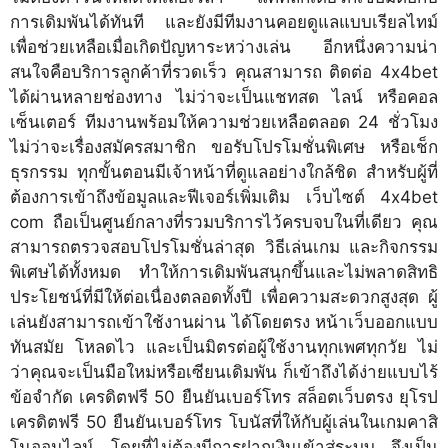
การเดิมพันได้ทันที และยังมีทีมงานคอยดูแลแบบเรียลไทม์
เพื่อช่วยเหลือเมื่อเกิดปัญหาระหว่างเล่น อีกหนึ่งความน่า
สนใจคือบริการลูกค้าที่รวดเร็ว คุณสามารถ ติดต่อ 4x4bet
ได้ผ่านหลายช่องทาง ไม่ว่าจะเป็นแชทสด ไลน์ หรือคอล
เซ็นเตอร์ ทีมงานพร้อมให้ความช่วยเหลือตลอด 24 ชั่วโมง
ไม่ว่าจะเรื่องสมัครสมาชิก ขอรับโปรโมชั่นพิเศษ หรือเช็ก
ธุรกรรม ทุกขั้นตอนมีเจ้าหน้าที่ดูแลอย่างใกล้ชิด สำหรับผู้ที่
ต้องการเข้าถึงข้อมูลและฟีเจอร์เพิ่มเติม เว็บไซต์ 4x4bet
com ถือเป็นศูนย์กลางที่รวมบริการไว้ครบจบในที่เดียว คุณ
สามารถตรวจสอบโปรโมชั่นล่าสุด วิธีเล่นเกม และกิจกรรม
พิเศษได้ทั้งหมด ทำให้การเดิมพันสนุกขึ้นและไม่พลาดสิทธิ
ประโยชน์ที่มีให้ต่อเนื่องตลอดทั้งปี เพื่อความสะดวกสูงสุด ผู้
เล่นยังสามารถเข้าใช้งานผ่าน ได้โดยตรง หน้าเว็บออกแบบ
ทันสมัย โหลดไว และเป็นมิตรต่อผู้ใช้งานทุกเพศทุกวัย ไม่
ว่าคุณจะเป็นมือใหม่หรือเซียนเดิมพัน ก็เข้าถึงได้ง่ายแบบไร้
ข้อจำกัด เครดิตฟรี 50 ยืนยันเบอร์โทร สล็อตเว็บตรง ยุโรป
เครดิตฟรี 50 ยืนยันเบอร์โทร โบนัสที่ให้กับผู้เล่นในเกมคาสิ
โนออนไลน์ โดยที่ไม่ต้องมีการฝากเงินเข้าสู่ระบบ จึงเป็น