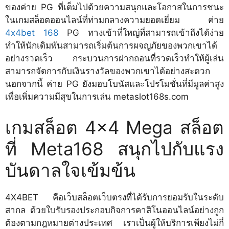
ของค่าย PG ที่เต็มไปด้วยความสนุกและโอกาสในการชนะ
ในเกมสล็อตออนไลน์ที่ท่ามกลางความยอดเยี่ยม ค่าย
4x4bet 168
PG ทางเข้าที่ใหญ่ที่สามารถเข้าถึงได้ง่าย
ทำให้นักเดิมพันสามารถเริ่มต้นการผจญภัยของพวกเขาได้
อย่างรวดเร็ว กระบวนการฝากถอนที่รวดเร็วทำให้ผู้เล่น
สามารถจัดการกับเงินรางวัลของพวกเขาได้อย่างสะดวก
นอกจากนี้ ค่าย PG ยังมอบโบนัสและโปรโมชั่นที่มีมูลค่าสูง
เพื่อเพิ่มความมีสุขในการเล่น metaslot168s.com
เกมสล็อต 4×4 Mega สล็อต
ที่ Meta168 สนุกไปกับแรง
บันดาลใจเข้มข้น
4X4BET คือเว็บสล็อตเว็บตรงที่ได้รับการยอมรับในระดับ
สากล ด้วยใบรับรองประกอบกิจการคาสิโนออนไลน์อย่างถูก
ต้องตามกฎหมายต่างประเทศ เราเป็นผู้ให้บริการเพียงไม่กี่