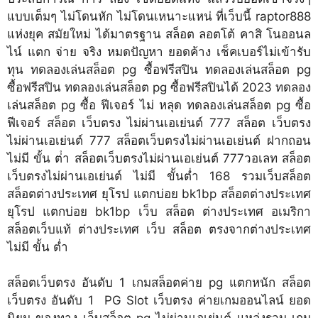
แบบเต็มๆ ไม่โดนหัก ไม่โดนเหนาะแหน่ ที่เว็บนี้ raptor888
แห่งยุค สมัยใหม่ ได้มาตรฐาน สล็อต ลอตโต้ คาสิ โนออนล
ไน์ แตก จ่าย จริง หมดปัญหา ยอดค้าง เช็คเบอร์ไม่เข้ารับ
ทุน ทดลองเล่นสล็อต pg ซื้อฟรีสปิน ทดลองเล่นสล็อต pg
ซื้อฟรีสปิน ทดลองเล่นสล็อต pg ซื้อฟรีสปินได้ 2023 ทดลอง
เล่นสล็อต pg ซื้อ ฟีเจอร์ ไม่ หลุด ทดลองเล่นสล็อต pg ซื้อ
ฟีเจอร์ สล็อต เว็บตรง ไม่ผ่านเอเย่นต์ 777 สล็อต เว็บตรง
ไม่ผ่านเอเย่นต์ 777 สล็อตเว็บตรงไม่ผ่านเอเย่นต์ ฝากถอน
ไม่มี ขั้น ต่ํา สล็อตเว็บตรงไม่ผ่านเอเย่นต์ 777วอเลท สล็อต
เว็บตรงไม่ผ่านเอเย่นต์ ไม่มี ขั้นต่ำ 168 รวมเว็บสล็อต
สล็อตต่างประเทศ ยุโรป แตกบ่อย bk1bp สล็อตต่างประเทศ
ยุโรป แตกบ่อย bk1bp เว็บ สล็อต ต่างประเทศ อเมริกา
สล็อตเว็บแท้ ต่างประเทศ เว็บ สล็อต ตรงจากต่างประเทศ
ไม่มี ขั้น ต่ำ
สล็อตเว็บตรง อันดับ 1 เกมสล็อตค่าย pg แตกหนัก สล็อต
เว็บตรง อันดับ 1 PG Slot เว็บตรง ค่ายเกมออนไลน์ ยอด