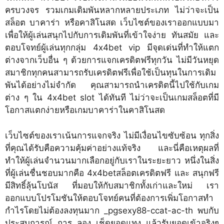
ครบวงจร รวมเกมเดิมพันหลากหลายประเภท ไม่ว่าจะเป็น
สล็อต บาคาร่า หรือคาสิโนสด เว็บไซต์ของเราออกแบบมา
เพื่อให้ผู้เล่นสนุกไปกับการเดิมพันที่เข้าใจง่าย ทันสมัย และ
ตอบโจทย์ผู้เล่นทุกกลุ่ม 4x4bet vip มีจุดเด่นที่ทำให้แตก
ต่างจากเว็บอื่น ๆ ด้วยการแจกเครดิตฟรีทุกวัน ไม่มีวันหยุด
สมาชิกทุกคนสามารถรับเครดิตฟรีเพื่อใช้เป็นทุนในการเดิม
พันได้อย่างไม่จำกัด คุณสามารถนำเครดิตนี้ไปใช้กับเกม
ต่าง ๆ ใน 4x4bet slot ได้ทันที ไม่ว่าจะเป็นเกมสล็อตที่มี
โอกาสแตกง่ายหรือเกมบาคาร่าในคาสิโนสด
เว็บไซต์ของเราเน้นการแจกจริง ไม่มีเงื่อนไขซับซ้อน ทุกสิ่ง
ที่คุณได้รับคือความคุ้มค่าอย่างแท้จริง และนี่คือเหตุผลที่
ทำให้ผู้เล่นจำนวนมากเลือกอยู่กับเราในระยะยาว หนึ่งในสิ่ง
ที่ผู้เล่นชื่นชอบมากคือ 4x4betสล็อตเครดิตฟรี และ สนุกฟรี
มีสิทธิ์ลุ้นโบนัส ที่มอบให้กับสมาชิกทั้งเก่าและใหม่ เรา
ออกแบบโปรโมชันให้ตอบโจทย์คนที่ต้องการเพิ่มโอกาสทำ
กำไรโดยไม่ต้องลงทุนมาก _pgsexy88-ccat-ac-th พบกับ
ประสบการณ์ การ ลอง เช็ดยอดแทง แล้วรับยอดเข้าจริงๆ