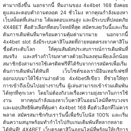
ค่ามากยิ่งขึ้น นอกจากนี้ ทีมงานของ 4x4bet 168 ยังคอย
ดูแลและตอบคำถามตลอด 24 ชั่วโมง หากคุณกำลังมองหา
เว็บสล็อตที่เล่นง่าย ได้ผลตอบแทนสูง และมีระบบที่ปลอดภัย
4X4BET คือตัวเลือกที่ตอบโจทย์ที่สุด สมัครเลยวันนี้และเริ่ม
ต้นการเดิมพันที่มาพร้อมความคุ้มค่ามากมาย นอกจากนี้
4x4bet slot ยังมีระบบคาสิโนสดที่ถ่ายทอดตรงจากคาสิโน
ชื่อดังระดับโลก ให้คุณสัมผัสประสบการณ์การเดิมพันที่
สมจริง และสร้างกำไรมหาศาลด้วยเงินลงทุนเพียงเล็กน้อย
สมาชิกยังสามารถใช้เครดิตฟรีที่ได้รับจากการสมัครเพื่อเริ่ม
ต้นการเดิมพันได้ทันที เว็บไซต์ของเรามีอินเทอร์เฟซที่
ออกแบบมาให้ใช้งานง่ายด้วย 4x4betสีเขียว ที่ช่วยให้ทุก
การเข้าถึงเป็นไปอย่างราบรื่น ผู้เล่นสามารถเข้าร่วมเดิมพัน
ได้ทุกที่ทุกเวลา โดยไม่ต้องกังวลเรื่องความยุ่งยากในการใช้
งาน หากคุณกำลังมองหาเว็บคาสิโนออนไลน์ที่ครบวงจร
และมอบสิทธิพิเศษที่คุ้มค่า 4x4bet 168 คือตัวเลือกที่ไม่ควร
พลาด สมัครสมาชิกกับเราวันนี้เพื่อรับโบนัส 100% และเริ่ม
ต้นความสนุกพร้อมทำกำไรไปกับเกมเดิมพันที่หลากหลาย
ได้ทันที! 4X4BET เว็บตรงคาสิโนออนไลน์ที่พร้อมให้บริการ