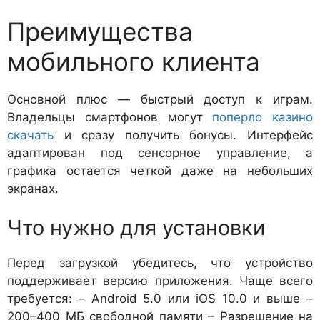
Преимущества
мобильного клиента
Основной плюс — быстрый доступ к играм.
Владельцы смартфонов могут
поперло казино
скачать
и сразу получить бонусы. Интерфейс
адаптирован под сенсорное управление, а
графика остается четкой даже на небольших
экранах.
Что нужно для установки
Перед загрузкой убедитесь, что устройство
поддерживает версию приложения. Чаще всего
требуется: – Android 5.0 или iOS 10.0 и выше –
200–400 МБ свободной памяти – Разрешение на