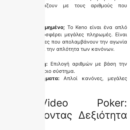
επιλέξατε ταιριάζουν με τους αριθμούς που
κληρώθηκαν.
Γιατί είναι υποτιμημένο;
Το Keno είναι ένα απλό
παιχνίδι που προσφέρει μεγάλες πληρωμές. Είναι
ιδανικό για παίκτες που απολαμβάνουν την αγωνία
της αναμονής και την απλότητα των κανόνων.
Στρατηγική:
Επιλογή αριθμών με βάση την
τύχη ή κάποιο σύστημα.
Πλεονεκτήματα:
Απλοί κανόνες, μεγάλες
πληρωμές.
5. Video Poker:
Συνδυάζοντας Δεξιότητα
και Τύχη