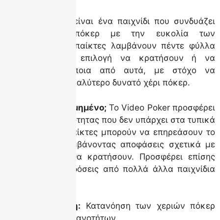
Το Video Poker είναι ένα παιχνίδι που συνδυάζει
στοιχεία του πόκερ με την ευκολία των
φρουτακιών. Οι παίκτες λαμβάνουν πέντε φύλλα
και έχουν την επιλογή να κρατήσουν ή να
απορρίψουν κάποια από αυτά, με στόχο να
σχηματίσουν το καλύτερο δυνατό χέρι πόκερ.
Γιατί είναι υποτιμημένο;
Το Video Poker προσφέρει
ένα επίπεδο δεξιότητας που δεν υπάρχει στα τυπικά
φρουτάκια. Οι παίκτες μπορούν να επηρεάσουν το
αποτέλεσμα, λαμβάνοντας αποφάσεις σχετικά με
τα φύλλα που θα κρατήσουν. Προσφέρει επίσης
υψηλότερες αποδόσεις από πολλά άλλα παιχνίδια
καζίνο.
Στρατηγική:
Κατανόηση των χεριών πόκερ
και των πιθανοτήτων.