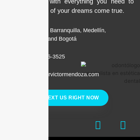
and help you with everything you need to
make the smile of your dreams come true.
Locations in Barranquilla, Medellín,
Cartagena, and Bogotá
+1 (786) 205-3525
contacto@drvictormendoza.com
TEXT US RIGHT NOW