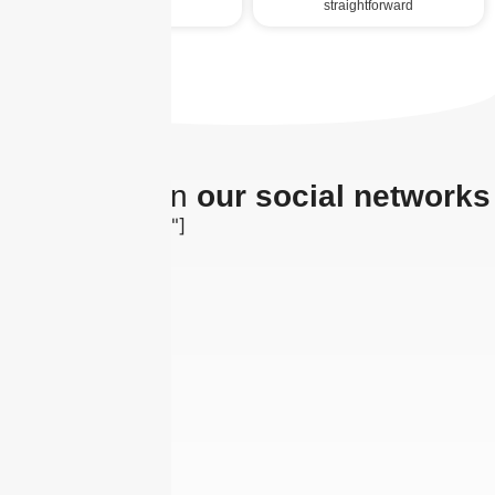
straightforward
The latest on
our social networks
[insta-gallery id="0"]