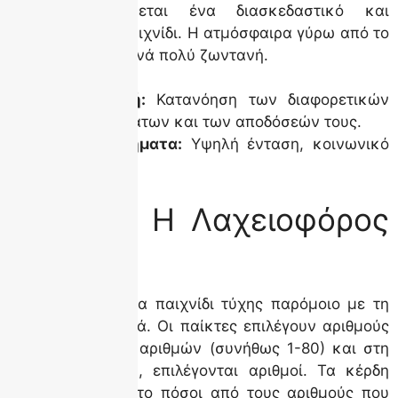
εξοικείωση, γίνεται ένα διασκεδαστικό και
συναρπαστικό παιχνίδι. Η ατμόσφαιρα γύρω από το
τραπέζι είναι συχνά πολύ ζωντανή.
Στρατηγική:
Κατανόηση των διαφορετικών
πονταρισμάτων και των αποδόσεών τους.
Πλεονεκτήματα:
Υψηλή ένταση, κοινωνικό
παιχνίδι.
4. Keno: Η Λαχειοφόρος
Αγορά
Το Keno είναι ένα παιχνίδι τύχης παρόμοιο με τη
λαχειοφόρο αγορά. Οι παίκτες επιλέγουν αριθμούς
από ένα σύνολο αριθμών (συνήθως 1-80) και στη
συνέχεια, τυχαία, επιλέγονται αριθμοί. Τα κέρδη
εξαρτώνται από το πόσοι από τους αριθμούς που