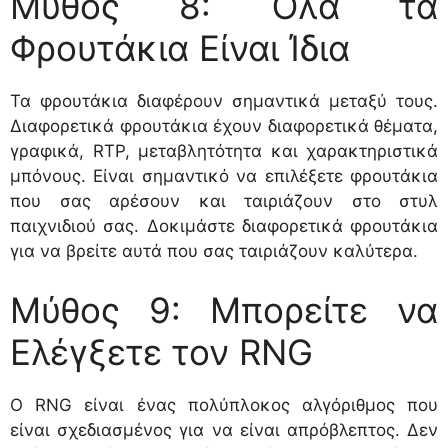
Μύθος 8: Όλα τα
Φρουτάκια Είναι Ίδια
Τα φρουτάκια διαφέρουν σημαντικά μεταξύ τους.
Διαφορετικά φρουτάκια έχουν διαφορετικά θέματα,
γραφικά, RTP, μεταβλητότητα και χαρακτηριστικά
μπόνους. Είναι σημαντικό να επιλέξετε φρουτάκια
που σας αρέσουν και ταιριάζουν στο στυλ
παιχνιδιού σας. Δοκιμάστε διαφορετικά φρουτάκια
για να βρείτε αυτά που σας ταιριάζουν καλύτερα.
Μύθος 9: Μπορείτε να
Ελέγξετε τον RNG
Ο RNG είναι ένας πολύπλοκος αλγόριθμος που
είναι σχεδιασμένος για να είναι απρόβλεπτος. Δεν