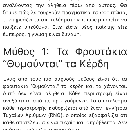
αναλύοντας την αλήθεια πίσω από αυτούς. Θα
δούμε πώς λειτουργούν πραγματικά τα φρουτάκια,
τι επηρεάζει τα αποτελέσματα και πώς μπορείτε να
παίξετε υπεύθυνα. Είτε είστε νέος παίκτης είτε
έμπειρος, η γνώση είναι δύναμη.
Μύθος 1: Τα Φρουτάκια
“Θυμούνται” τα Κέρδη
Ένας από τους πιο συχνούς μύθους είναι ότι τα
φρουτάκια “θυμούνται” τα κέρδη και τα χάνονται.
Αυτό δεν είναι αλήθεια. Κάθε περιστροφή είναι
ανεξάρτητη από τις προηγούμενες. Το αποτέλεσμα
κάθε περιστροφής καθορίζεται από έναν Γεννήτρια
Τυχαίων Αριθμών (RNG), ο οποίος εξασφαλίζει ότι
κάθε αποτέλεσμα είναι τυχαίο και απρόβλεπτο. Δεν
υπάρχει “μνήμη” στα φρουτάκια.