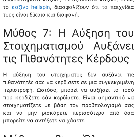
το
καζίνο hellspin
, διασφαλίζουν ότι τα παιχνίδια
τους είναι δίκαια και διαφανή.
Μύθος 7: Η Αύξηση του
Στοιχηματισμού Αυξάνει
τις Πιθανότητες Κέρδους
Η αύξηση του στοιχήματος δεν αυξάνει τις
πιθανότητές σας να κερδίσετε σε μια συγκεκριμένη
περιστροφή. Ωστόσο, μπορεί να αυξήσει το ποσό
που κερδίζετε εάν κερδίσετε. Είναι σημαντικό να
στοιχηματίζετε με βάση τον προϋπολογισμό σας
και να μην ρισκάρετε περισσότερα από όσα
μπορείτε να αντέξετε να χάσετε.