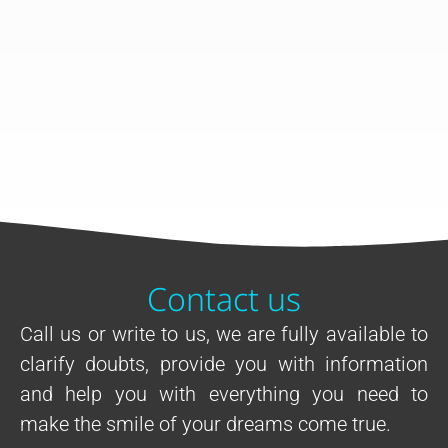
Contact us
Call us or write to us, we are fully available to
clarify doubts, provide you with information
and help you with everything you need to
make the smile of your dreams come true.