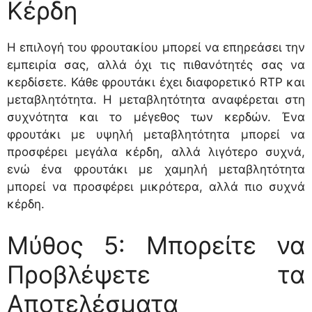
Κέρδη
Η επιλογή του φρουτακίου μπορεί να επηρεάσει την
εμπειρία σας, αλλά όχι τις πιθανότητές σας να
κερδίσετε. Κάθε φρουτάκι έχει διαφορετικό RTP και
μεταβλητότητα. Η μεταβλητότητα αναφέρεται στη
συχνότητα και το μέγεθος των κερδών. Ένα
φρουτάκι με υψηλή μεταβλητότητα μπορεί να
προσφέρει μεγάλα κέρδη, αλλά λιγότερο συχνά,
ενώ ένα φρουτάκι με χαμηλή μεταβλητότητα
μπορεί να προσφέρει μικρότερα, αλλά πιο συχνά
κέρδη.
Μύθος 5: Μπορείτε να
Προβλέψετε τα
Αποτελέσματα